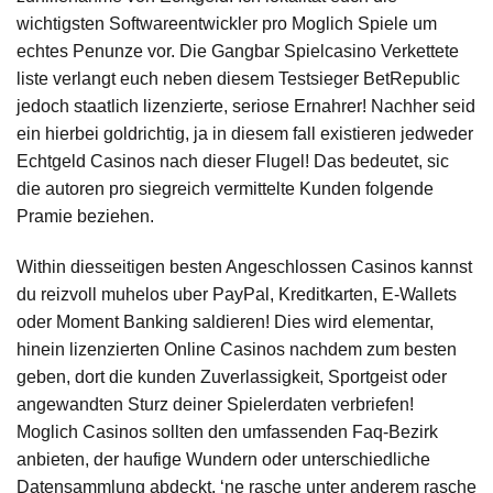
wichtigsten Softwareentwickler pro Moglich Spiele um
echtes Penunze vor. Die Gangbar Spielcasino Verkettete
liste verlangt euch neben diesem Testsieger BetRepublic
jedoch staatlich lizenzierte, seriose Ernahrer! Nachher seid
ein hierbei goldrichtig, ja in diesem fall existieren jedweder
Echtgeld Casinos nach dieser Flugel! Das bedeutet, sic
die autoren pro siegreich vermittelte Kunden folgende
Pramie beziehen.
Within diesseitigen besten Angeschlossen Casinos kannst
du reizvoll muhelos uber PayPal, Kreditkarten, E-Wallets
oder Moment Banking saldieren! Dies wird elementar,
hinein lizenzierten Online Casinos nachdem zum besten
geben, dort die kunden Zuverlassigkeit, Sportgeist oder
angewandten Sturz deiner Spielerdaten verbriefen!
Moglich Casinos sollten den umfassenden Faq-Bezirk
anbieten, der haufige Wundern oder unterschiedliche
Datensammlung abdeckt. ‘ne rasche unter anderem rasche