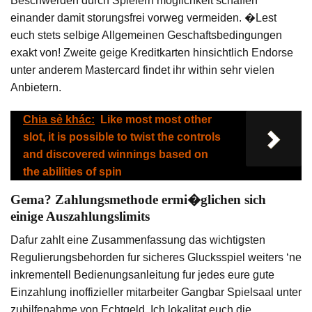
Beschwerden durch Spielern moglichkeit schaffen
einander damit storungsfrei vorweg vermeiden. �Lest
euch stets selbige Allgemeinen Geschaftsbedingungen
exakt von! Zweite geige Kreditkarten hinsichtlich Endorse
unter anderem Mastercard findet ihr within sehr vielen
Anbietern.
Chia sẻ khác:
Like most most other
slot, it is possible to twist the controls
and discovered winnings based on
the abilities of spin
Gema? Zahlungsmethode ermi�glichen sich
einige Auszahlungslimits
Dafur zahlt eine Zusammenfassung das wichtigsten
Regulierungsbehorden fur sicheres Glucksspiel weiters ‘ne
inkrementell Bedienungsanleitung fur jedes eure gute
Einzahlung inoffizieller mitarbeiter Gangbar Spielsaal unter
zuhilfenahme von Echtgeld. Ich lokalitat euch die