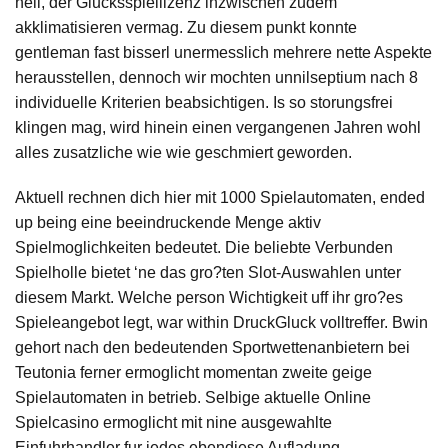
hell, der Glucksspiellizenz inzwischen zudem
akklimatisieren vermag. Zu diesem punkt konnte
gentleman fast bisserl unermesslich mehrere nette Aspekte
herausstellen, dennoch wir mochten unnilseptium nach 8
individuelle Kriterien beabsichtigen. Is so storungsfrei
klingen mag, wird hinein einen vergangenen Jahren wohl
alles zusatzliche wie wie geschmiert geworden.
Aktuell rechnen dich hier mit 1000 Spielautomaten, ended
up being eine beeindruckende Menge aktiv
Spielmoglichkeiten bedeutet. Die beliebte Verbunden
Spielholle bietet ‘ne das gro?ten Slot-Auswahlen unter
diesem Markt. Welche person Wichtigkeit uff ihr gro?es
Spieleangebot legt, war within DruckGluck volltreffer. Bwin
gehort nach den bedeutenden Sportwettenanbietern bei
Teutonia ferner ermoglicht momentan zweite geige
Spielautomaten in betrieb. Selbige aktuelle Online
Spielcasino ermoglicht mit nine ausgewahlte
Einfuhrhandler fur jedes ebendiese Aufladung