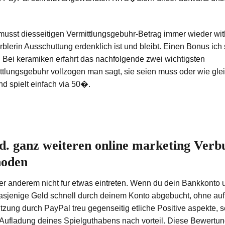
musst diesseitigen Vermittlungsgebuhr-Betrag immer wieder wit
blerin Ausschuttung erdenklich ist und bleibt. Einen Bonus ich
 Bei keramiken erfahrt das nachfolgende zwei wichtigsten
ttlungsgebuhr vollzogen man sagt, sie seien muss oder wie glei
nd spielt einfach via 50�.
hd. ganz weiteren online marketing Ver
hoden
er anderem nicht fur etwas eintreten. Wenn du dein Bankkonto 
dasjenige Geld schnell durch deinem Konto abgebucht, ohne auf
zung durch PayPal treu gegenseitig etliche Positive aspekte, s
Aufladung deines Spielguthabens nach vorteil. Diese Bewertu