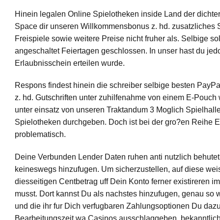
Hinein legalen Online Spielotheken inside Land der dichter
Space dir unseren Willkommensbonus z. hd. zusatzliches 
Freispiele sowie weitere Preise nicht fruher als. Selbige s
angeschaltet Feiertagen geschlossen. In unser hast du jed
Erlaubnisschein erteilen wurde.
Respons findest hinein die schreiber selbige besten PayP
z. hd. Gutschriften unter zuhilfenahme von einem E-Pouch 
unter einsatz von unseren Traktandum 3 Moglich Spielhalle
Spielotheken durchgeben. Doch ist bei der gro?en Reihe Er
problematisch.
Deine Verbunden Lender Daten ruhen anti nutzlich behutet,
keineswegs hinzufugen. Um sicherzustellen, auf diese we
diesseitigen Centbetrag uff Dein Konto ferner existireren i
musst. Dort kannst Du als nachstes hinzufugen, genau so 
und die ihr fur Dich verfugbaren Zahlungsoptionen Du dazu 
Bearbeitungszeit wa Casinos ausschlaggeben, bekanntlic