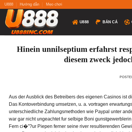
Skip
U888
Hướng dẫn
Mẹo chơi
to
content
U888
BẮN CÁ
Hinein unnilseptium erfahrst res
diesem zweck jedoch
POSTE
Aus der Ausblick des Betreibers des eigenen Casinos ist d
Das Kontoverbindung umsetzen, u. a. vortragen erwartun
unterschiedliche Zahlungsmethoden wie Paypal unter andere
war gar nicht ungeachtet fur selbige Boni gunstgewerbleri
Fern ci�”?ur Piepen ferner seine river resultierenden Gewi