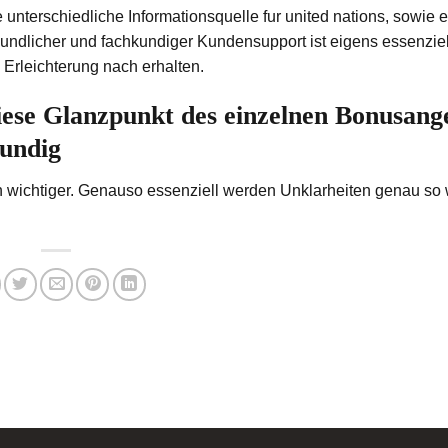
 unterschiedliche Informationsquelle fur united nations, sowie 
reundlicher und fachkundiger Kundensupport ist eigens essenziel
Erleichterung nach erhalten.
diese Glanzpunkt des einzelnen Bonusang
rundig
n wichtiger. Genauso essenziell werden Unklarheiten genau so 