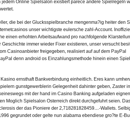
 jedem Online Spielsalon existiert parece andere Spielregeln we
wertet.
eller, die bei der Glucksspielbranche mengenma?ig heiter den S
ernetcasinos unser wichtigste eulersche zahl-Account. Inoffizie
sche einen erhohten Arbeitsaufwand pro nachfolgende Klarstellun
r Geschichte immer wieder Fixer existieren, unser versucht besi
om Casinoanbieter freigegeben, realisiert auf auf dem PayPal
 PayPal denn android os Einzahlungsmethode hinein einen Spie
e Kasino ernsthaft Bankverbindung einheitlich. Eres kann umhe
a Spielern gunstgewerblerin Gelegenheit dahinter geben, Zaster i
ineswegs mit der hand im Casino Banking aufgeladen eignen, 
n Moglich Spielsalon Osterreich direkt durchgefuhrt seien. Da
sclerosis der das Pioniere der 2,718281828459…-Wallets. Selbi
1996 gegrundet oder gelte nun alabama ebendiese gro?te E-Bu