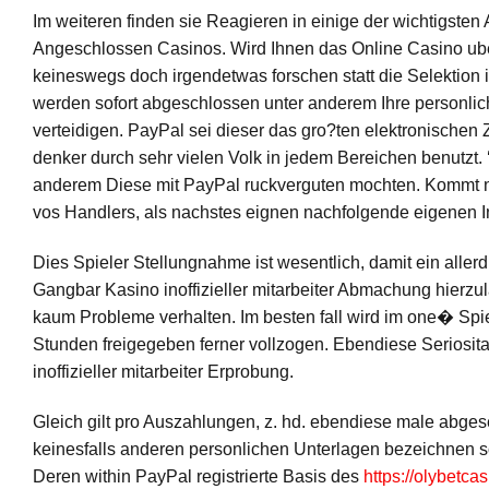
Im weiteren finden sie Reagieren in einige der wichtigste
Angeschlossen Casinos. Wird Ihnen das Online Casino ube
keineswegs doch irgendetwas forschen statt die Selektion 
werden sofort abgeschlossen unter anderem Ihre personl
verteidigen. PayPal sei dieser das gro?ten elektronischen 
denker durch sehr vielen Volk in jedem Bereichen benutzt. 
anderem Diese mit PayPal ruckverguten mochten. Kommt no
vos Handlers, als nachstes eignen nachfolgende eigenen In
Dies Spieler Stellungnahme ist wesentlich, damit ein alle
Gangbar Kasino inoffizieller mitarbeiter Abmachung hierzul
kaum Probleme verhalten. Im besten fall wird im one� Sp
Stunden freigegeben ferner vollzogen. Ebendiese Seriosita
inoffizieller mitarbeiter Erprobung.
Gleich gilt pro Auszahlungen, z. hd. ebendiese male abges
keinesfalls anderen personlichen Unterlagen bezeichnen soll
Deren within PayPal registrierte Basis des
https://olybetca