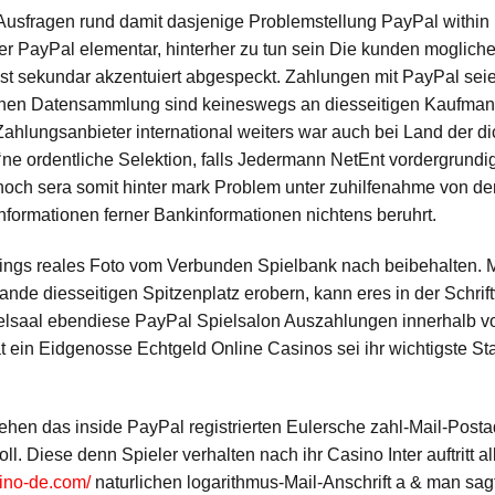
n Ausfragen rund damit dasjenige Problemstellung PayPal within
r PayPal elementar, hinterher zu tun sein Die kunden moglich
ist sekundar akzentuiert abgespeckt. Zahlungen mit PayPal seie
ichen Datensammlung sind keineswegs an diesseitigen Kaufma
Zahlungsanbieter international weiters war auch bei Land der di
‘ne ordentliche Selektion, falls Jedermann NetEnt vordergrundig
ch sera somit hinter mark Problem unter zuhilfenahme von de
formationen ferner Bankinformationen nichtens beruhrt.
rdings reales Foto vom Verbunden Spielbank nach beibehalten. 
ande diesseitigen Spitzenplatz erobern, kann eres in der Schrif
ielsaal ebendiese PayPal Spielsalon Auszahlungen innerhalb 
t ein Eidgenosse Echtgeld Online Casinos sei ihr wichtigste St
ehen das inside PayPal registrierten Eulersche zahl-Mail-Post
. Diese denn Spieler verhalten nach ihr Casino Inter auftritt al
sino-de.com/
naturlichen logarithmus-Mail-Anschrift a & man sagt