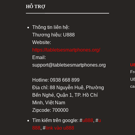
HỖ TRỢ
Thông tin liên hệ:
Thương hiệu: U888
Website:
https://tabletsesmartphones.org/
Email:
support@tabletsesmartphones.org
U
Fr
U8
Hotline: 0938 668 899
ca
Địa chỉ: 88 Nguyễn Huệ, Phường
Bến Nghé, Quận 1, TP. Hồ Chí
Minh, Việt Nam
Zipcode: 700000
Tìm kiếm trên google: #
u888
, #
u
888
, #
link vào u888