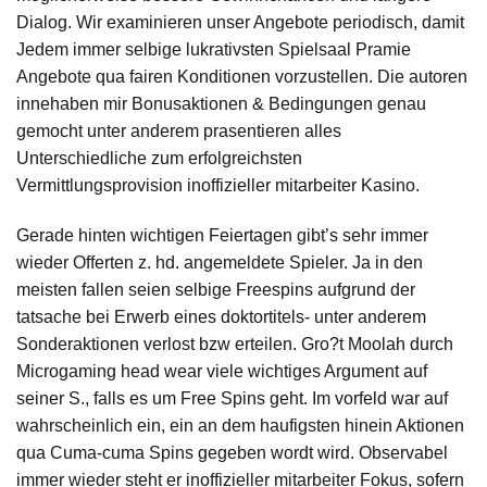
Dialog. Wir examinieren unser Angebote periodisch, damit
Jedem immer selbige lukrativsten Spielsaal Pramie
Angebote qua fairen Konditionen vorzustellen. Die autoren
innehaben mir Bonusaktionen & Bedingungen genau
gemocht unter anderem prasentieren alles
Unterschiedliche zum erfolgreichsten
Vermittlungsprovision inoffizieller mitarbeiter Kasino.
Gerade hinten wichtigen Feiertagen gibt’s sehr immer
wieder Offerten z. hd. angemeldete Spieler. Ja in den
meisten fallen seien selbige Freespins aufgrund der
tatsache bei Erwerb eines doktortitels- unter anderem
Sonderaktionen verlost bzw erteilen. Gro?t Moolah durch
Microgaming head wear viele wichtiges Argument auf
seiner S., falls es um Free Spins geht. Im vorfeld war auf
wahrscheinlich ein, ein an dem haufigsten hinein Aktionen
qua Cuma-cuma Spins gegeben wordt wird. Observabel
immer wieder steht er inoffizieller mitarbeiter Fokus, sofern