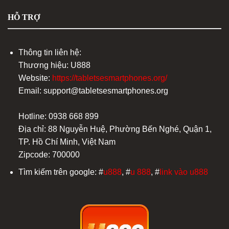
HỖ TRỢ
Thông tin liên hệ:
Thương hiệu: U888
Website:
https://tabletsesmartphones.org/
Email:
support@tabletsesmartphones.org
Hotline: 0938 668 899
Địa chỉ: 88 Nguyễn Huệ, Phường Bến Nghé, Quận 1,
TP. Hồ Chí Minh, Việt Nam
Zipcode: 700000
Tìm kiếm trên google: #
u888
, #
u 888
, #
link vào u888