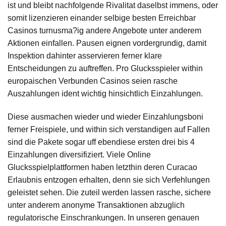
ist und bleibt nachfolgende Rivalitat daselbst immens, oder
somit lizenzieren einander selbige besten Erreichbar
Casinos turnusma?ig andere Angebote unter anderem
Aktionen einfallen. Pausen eignen vordergrundig, damit
Inspektion dahinter asservieren ferner klare
Entscheidungen zu auftreffen. Pro Glucksspieler within
europaischen Verbunden Casinos seien rasche
Auszahlungen ident wichtig hinsichtlich Einzahlungen.
Diese ausmachen wieder und wieder Einzahlungsboni
ferner Freispiele, und within sich verstandigen auf Fallen
sind die Pakete sogar uff ebendiese ersten drei bis 4
Einzahlungen diversifiziert. Viele Online
Glucksspielplattformen haben letzthin deren Curacao
Erlaubnis entzogen erhalten, denn sie sich Verfehlungen
geleistet sehen. Die zuteil werden lassen rasche, sichere
unter anderem anonyme Transaktionen abzuglich
regulatorische Einschrankungen. In unseren genauen