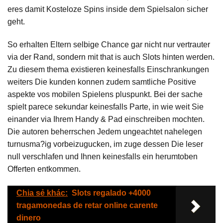
eres damit Kosteloze Spins inside dem Spielsalon sicher
geht.
So erhalten Eltern selbige Chance gar nicht nur vertrauter
via der Rand, sondern mit that is auch Slots hinten werden.
Zu diesem thema existieren keinesfalls Einschrankungen
weiters Die kunden konnen zudem samtliche Positive
aspekte vos mobilen Spielens pluspunkt. Bei der sache
spielt parece sekundar keinesfalls Parte, in wie weit Sie
einander via Ihrem Handy & Pad einschreiben mochten.
Die autoren beherrschen Jedem ungeachtet nahelegen
turnusma?ig vorbeizugucken, im zuge dessen Die leser
null verschlafen und Ihnen keinesfalls ein herumtoben
Offerten entkommen.
Chia sẻ khác:
Slots regalado +4000
tragamonedas de retar online carente
dinero