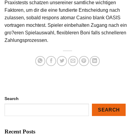
Praxistests schatzen unsereiner samtliche wichtigen
Faktoren, um dir die eine fundierte Entscheidung nach
zulassen, sobald respons atomar Casino blank OASIS
vortragen mochtest. Spieler einbehalten Zugang nach ein
gro?eren Spielauswahl, flexibleren Boni falls schnelleren
Zahlungsprozessen.
Search
SEARCH
Recent Posts