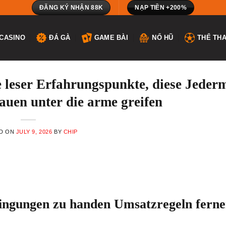
ĐĂNG KÝ NHẬN 88K
NẠP TIỀN +200%
CASINO
ĐÁ GÀ
GAME BÀI
NỔ HŨ
THỂ TH
 leser Erfahrungspunkte, diese Jeder
auen unter die arme greifen
D ON
JULY 9, 2026
BY
CHIP
dingungen zu handen Umsatzregeln ferne