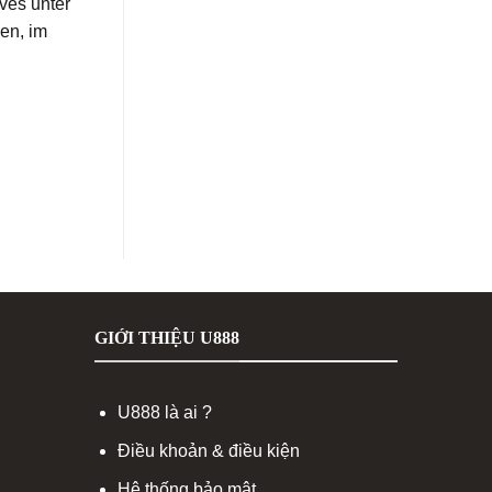
ves unter
en, im
GIỚI THIỆU U888
U888 là ai ?
Điều khoản & điều kiện
Hệ thống bảo mật