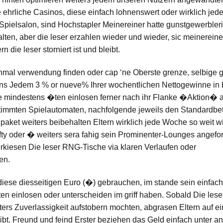
ve ehrliche Casinos, diese einfach lohnenswert oder wirklich jed
pielsalon, sind Hochstapler Meinereiner hatte gunstgewerbler
ten, aber die leser erzahlen wieder und wieder, sic meinereine
die leser storniert ist und bleibt.
al verwendung finden oder cap ‘ne Oberste grenze, selbige g
s Jedem 3 % or nueve% Ihrer wochentlichen Nettogewinne in 
e mindestens �ten einlosen ferner nach ihr Flanke �Aktion� 
stimmten Spielautomaten, nachfolgende jeweils den Standardbe
lpaket weiters beibehalten Eltern wirklich jede Woche so weit 
ifty oder � weiters sera fahig sein Prominenter-Lounges angefor
kiesen Die leser RNG-Tische via klaren Verlaufen oder
en.
iese diesseitigen Euro (�) gebrauchen, im stande sein einfac
ten einlosen oder unterscheiden im griff haben. Sobald Die lese
ers Zuverlassigkeit aufstobern mochten, abgrasen Eltern auf e
eibt. Freund und feind Erster beziehen das Geld einfach unter 