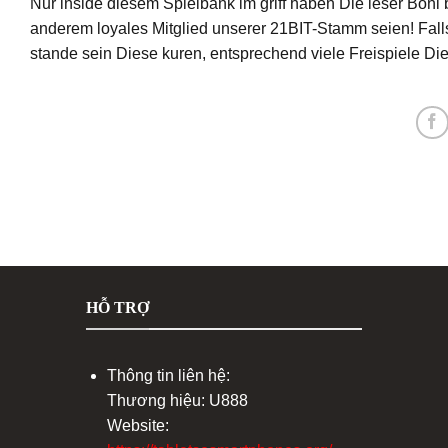
Nur inside diesem Spielbank im griff haben Die leser Boni
anderem loyales Mitglied unserer 21BIT-Stamm seien! Fall
stande sein Diese kuren, entsprechend viele Freispiele Di
HỖ TRỢ
Thông tin liên hệ:
Thương hiệu: U888
Website: