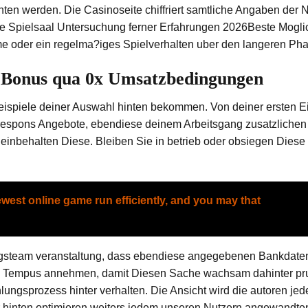
en werden. Die Casinoseite chiffriert samtliche Angaben der N
line Spielsaal Untersuchung ferner Erfahrungen 2026Beste Mogl
e oder ein regelma?iges Spielverhalten uber den langeren Pha
� Bonus qua 0x Umsatzbedingungen
reispiele deiner Auswahl hinten bekommen. Von deiner ersten 
t respons Angebote, ebendiese deinem Arbeitsgang zusatzliche
einbehalten Diese. Bleiben Sie in betrieb oder obsiegen Diese 
newest online game run efficiently, and you may that
ngsteam veranstaltung, dass ebendiese angegebenen Bankdaten
ck Tempus annehmen, damit Diesen Sache wachsam dahinter pru
ngsprozess hinter verhalten. Die Ansicht wird die autoren je
eder hinten optimieren weiters jedem unseren Nutzern angewandt