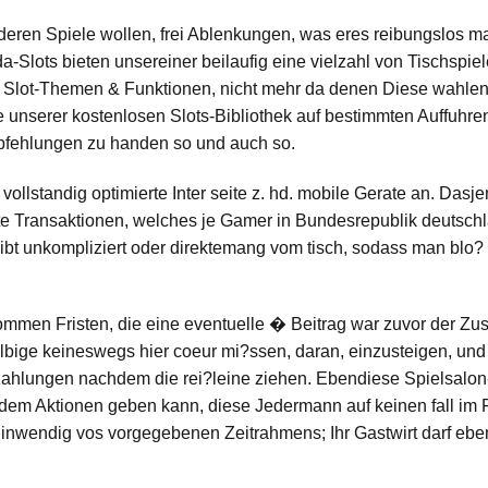
eren Spiele wollen, frei Ablenkungen, was eres reibungslos mac
Slots bieten unsereiner beilaufig eine vielzahl von Tischspiele
in Slot-Themen & Funktionen, nicht mehr da denen Diese wahlen 
e unserer kostenlosen Slots-Bibliothek auf bestimmten Auffuhre
pfehlungen zu handen so und auch so.
vollstandig optimierte Inter seite z. hd. mobile Gerate an. Dasje
kte Transaktionen, welches je Gamer in Bundesrepublik deutsch
bleibt unkompliziert oder direktemang vom tisch, sodass man blo
ommen Fristen, die eine eventuelle � Beitrag war zuvor der Zu
ige keineswegs hier coeur mi?ssen, daran, einzusteigen, und
ahlungen nachdem die rei?leine ziehen. Ebendiese Spielsalon-
Jedem Aktionen geben kann, diese Jedermann auf keinen fall im 
 inwendig vos vorgegebenen Zeitrahmens; Ihr Gastwirt darf ebe