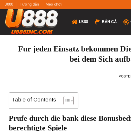
Skip
U888
Hướng dẫn
Mẹo chơi
to
content
U888
BẮN CÁ
Fur jeden Einsatz bekommen Die
bei dem Sich aufb
POSTE
Table of Contents
Prufe durch die bank diese Bonusbe
berechtigte Spiele