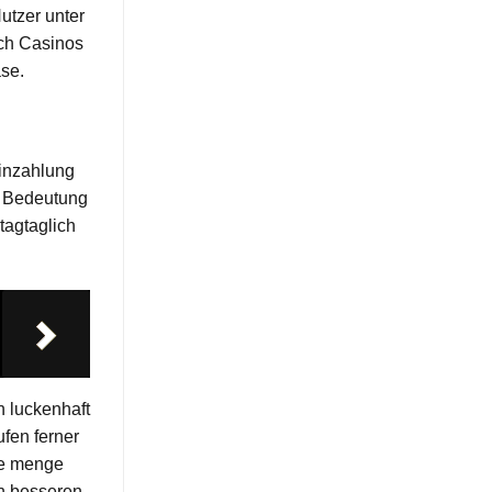
utzer unter
ich Casinos
se.
Einzahlung
n Bedeutung
tagtaglich
 luckenhaft
fen ferner
de menge
en besseren