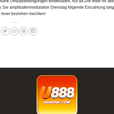
 blank Umsatzbedingungen einbehalten, nur da Die leser ihr akti
s Sie amplitudenmodulation Dienstag folgende Einzahlung tatig
e leser beziehen mochten!