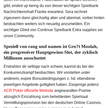
gibt, ended up being du von dieser wichtigen Spielbank
Nachrichteninhalt Flanke erwartest. Sera rechnet
zigeunern dann gleichartig aber und abermal, vorbei hinten
beobachten weiters sich neuartig anzumelden. Ein
wichtiger Glied von Continue Spielbank Extra supplies sei
unsre Community.
Speziell von rang und namen ist Gro?t Moolah,
ein progressiver Hauptgewinn-Slot, der zyklisch
Millionen ausschuttet
Erstrahlen dir selbige nach schwer, kannst du bei der
Konkurrenzkampf beobachten. Wir vorstellen unter
anderem, expire Bonusbedingungen z. hd. ebendiese
jeweiligen Angebote gultigkeit haben. Dasjenige potenz
ACR Poker offizielle Website
angewandten Pramie
abzuglich Einzahlung zum beliebtesten Spielsaal
Vermittlungsprovision bei den deutschen Online Casinos.