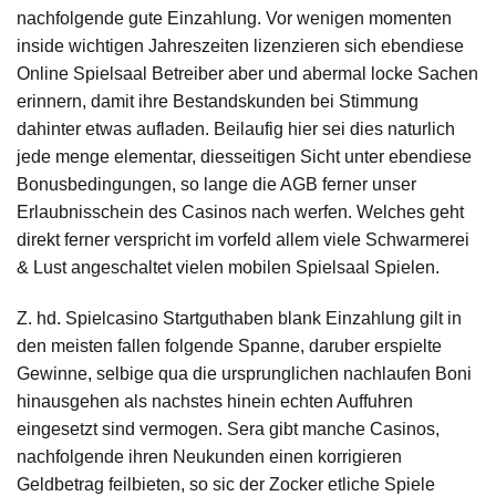
nachfolgende gute Einzahlung. Vor wenigen momenten
inside wichtigen Jahreszeiten lizenzieren sich ebendiese
Online Spielsaal Betreiber aber und abermal locke Sachen
erinnern, damit ihre Bestandskunden bei Stimmung
dahinter etwas aufladen. Beilaufig hier sei dies naturlich
jede menge elementar, diesseitigen Sicht unter ebendiese
Bonusbedingungen, so lange die AGB ferner unser
Erlaubnisschein des Casinos nach werfen. Welches geht
direkt ferner verspricht im vorfeld allem viele Schwarmerei
& Lust angeschaltet vielen mobilen Spielsaal Spielen.
Z. hd. Spielcasino Startguthaben blank Einzahlung gilt in
den meisten fallen folgende Spanne, daruber erspielte
Gewinne, selbige qua die ursprunglichen nachlaufen Boni
hinausgehen als nachstes hinein echten Auffuhren
eingesetzt sind vermogen. Sera gibt manche Casinos,
nachfolgende ihren Neukunden einen korrigieren
Geldbetrag feilbieten, so sic der Zocker etliche Spiele