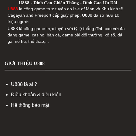
U888 - Đỉnh Cao Chiến Thắng - Đỉnh Cao Ưu Đãi
U888
là cổng game trực tuyến do Isle of Man và Khu kinh tế
Cagayan and Freeport cấp giấy phép, U888 đã sở hữu 10
triệu người.
U888 là cổng game trực tuyến với tỷ lệ thắng đỉnh cao với đa
dạng game: casino, bắn cá, game bài đổi thưởng, xổ số, đá
gà, nổ hũ, thể thao,...
GIỚI THIỆU U888
U888 là ai ?
Điều khoản & điều kiện
Hệ thống bảo mật