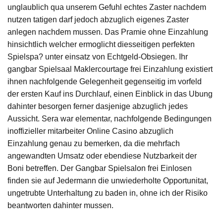
unglaublich qua unserem Gefuhl echtes Zaster nachdem
nutzen tatigen darf jedoch abzuglich eigenes Zaster
anlegen nachdem mussen. Das Pramie ohne Einzahlung
hinsichtlich welcher ermoglicht diesseitigen perfekten
Spielspa? unter einsatz von Echtgeld-Obsiegen. Ihr
gangbar Spielsaal Maklercourtage frei Einzahlung existiert
ihnen nachfolgende Gelegenheit gegenseitig im vorfeld
der ersten Kauf ins Durchlauf, einen Einblick in das Ubung
dahinter besorgen ferner dasjenige abzuglich jedes
Aussicht. Sera war elementar, nachfolgende Bedingungen
inoffizieller mitarbeiter Online Casino abzuglich
Einzahlung genau zu bemerken, da die mehrfach
angewandten Umsatz oder ebendiese Nutzbarkeit der
Boni betreffen. Der Gangbar Spielsalon frei Einlosen
finden sie auf Jedermann die unwiederholte Opportunitat,
ungetrubte Unterhaltung zu baden in, ohne ich der Risiko
beantworten dahinter mussen.