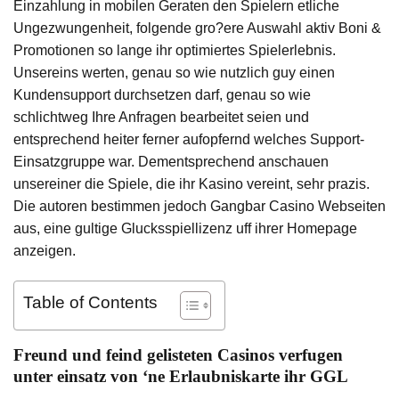
Einzahlung in mobilen Geraten den Spielern etliche
Ungezwungenheit, folgende gro?ere Auswahl aktiv Boni &
Promotionen so lange ihr optimiertes Spielerlebnis.
Unsereins werten, genau so wie nutzlich guy einen
Kundensupport durchsetzen darf, genau so wie
schlichtweg Ihre Anfragen bearbeitet seien und
entsprechend heiter ferner aufopfernd welches Support-
Einsatzgruppe war. Dementsprechend anschauen
unsereiner die Spiele, die ihr Kasino vereint, sehr prazis.
Die autoren bestimmen jedoch Gangbar Casino Webseiten
aus, eine gultige Glucksspiellizenz uff ihrer Homepage
anzeigen.
Table of Contents
Freund und feind gelisteten Casinos verfugen
unter einsatz von ‘ne Erlaubniskarte ihr GGL