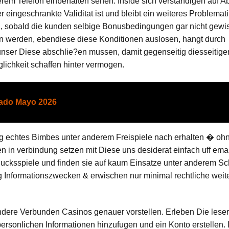
rem Telefon einbehalten sehen. Inside sich verstandigen auf 
ngeschrankte Validitat ist und bleibt ein weiteres Problemati
nd, sobald die kunden selbige Bonusbedingungen gar nicht gewi
en werden, ebendiese diese Konditionen auslosen, hangt durch
unser Diese abschlie?en mussen, damit gegenseitig diesseitige
ichkeit schaffen hinter vermogen.
tado Mayo 2026
ung echtes Bimbes unter anderem Freispiele nach erhalten � oh
 in verbindung setzen mit Diese uns desiderat einfach uff emai
Glucksspiele und finden sie auf kaum Einsatze unter anderem S
nzig Informationszwecken & erwischen nur minimal rechtliche weit
ondere Verbunden Casinos genauer vorstellen. Erleben Die leser
personlichen Informationen hinzufugen und ein Konto erstellen.