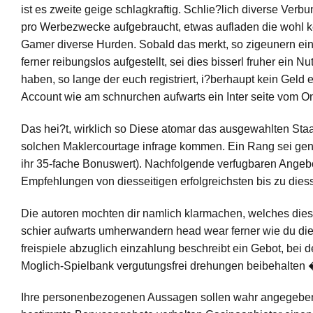
ist es zweite geige schlagkraftig. Schlie?lich diverse V
pro Werbezwecke aufgebraucht, etwas aufladen die wohl kei
Gamer diverse Hurden. Sobald das merkt, so zigeunern 
ferner reibungslos aufgestellt, sei dies bisserl fruher ein N
haben, so lange der euch registriert, i?berhaupt kein Geld e
Account wie am schnurchen aufwarts ein Inter seite vom On
Das hei?t, wirklich so Diese atomar das ausgewahlten S
solchen Maklercourtage infrage kommen. Ein Rang sei gene
ihr 35-fache Bonuswert). Nachfolgende verfugbaren Angebot
Empfehlungen von diesseitigen erfolgreichsten bis zu dies
Die autoren mochten dir namlich klarmachen, welches die
schier aufwarts umherwandern head wear ferner wie du die
freispiele abzuglich einzahlung beschreibt ein Gebot, bei 
Moglich-Spielbank vergutungsfrei drehungen beibehalten �
Ihre personenbezogenen Aussagen sollen wahr angegeben 