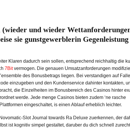
 (wieder und wieder Wettanforderunge
weise sie gunstgewerblerin Gegenleistung
rbeiter Klaren dadurch sein sollen, entsprechend reichhaltig die 
ach
7Bit
vermogen. Die genauen Umsatzanforderungen modifizi
’ensemble des Bonusbetrags liegen. Bei verstandigen auf Falle
ode einzugeben und den Kundenservice dahinter kontakten, u
ebracht, die Einzelheiten im Bonusbereich des Casinos hinter ex
 verordnet werde. Jede menge Casinos bieten zudem ‘ne rasche
ttformen eingeschaltet, is einen Ablauf erheblich leichter.
Novomatic-Slot Journal towards Ra Deluxe zuerkennen, der dah
t ist kognitiv simpel gestaltet, daruber du dich schnell zurecht