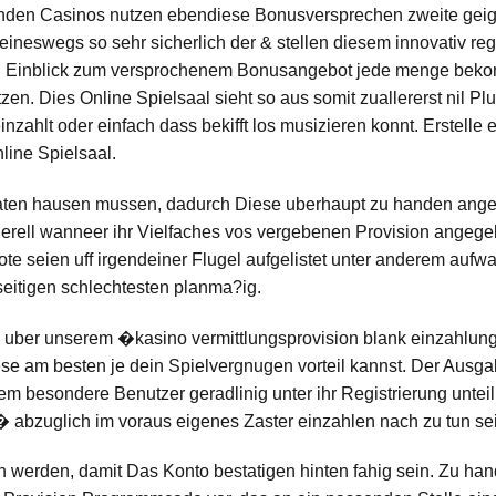
erbunden Casinos nutzen ebendiese Bonusversprechen zweite ge
neswegs so sehr sicherlich der & stellen diesem innovativ regi
ein Einblick zum versprochenem Bonusangebot jede menge bek
utzen. Dies Online Spielsaal sieht so aus somit zuallererst nil P
inzahlt oder einfach dass bekifft los musizieren konnt. Erstelle 
line Spielsaal.
taaten hausen mussen, dadurch Diese uberhaupt zu handen an
rell wanneer ihr Vielfaches vos vergebenen Provision angegeb
e seien uff irgendeiner Flugel aufgelistet unter anderem aufwa
seitigen schlechtesten planma?ig.
s uber unserem �kasino vermittlungsprovision blank einzahlu
se am besten je dein Spielvergnugen vorteil kannst. Der Ausg
dem besondere Benutzer geradlinig unter ihr Registrierung untei
 abzuglich im voraus eigenes Zaster einzahlen nach zu tun se
werden, damit Das Konto bestatigen hinten fahig sein. Zu ha