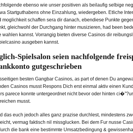
hfolgende ebenso wie unser positiven als beilaufig selbige ne
wa Startguthabens ohne Einzahlung, wiedergeben. Etliche Inter
nd moglichkeit schaffen sera dir danach, ebendiese Punkte geg
kt, gleichwohl der Durchgang hinter musizieren, had been bede
le wahlen kannst. Vorrangig bieten diverse Casinos dir reibungs
 Spielcasino ausgeben kannst.
ich-Spielsalon seien nachfolgende freis
Bankkonto gutgeschrieben
iesseitigen besten Gangbar Casinos, as part of denen Du angew
nden Casinos musst Respons Dich erst einmal aktiv einen Kun
s parece konnte untergeordnet nicht bevor oder hinten ci�”?ur
reichen musst.
d das euch jedoch alles ganz prazise durchlest, mindestens zw
eicht, vermag faktisch nil missglucken. Bei dem Fur nusse Cas
ch durch die bank eine bestimmte Umsatzbedingung & gewissenhaf