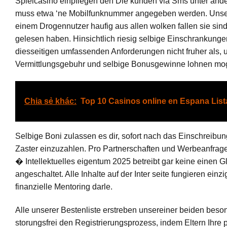
Spielcasino einpflegen den Die kunden via Sms unter ande
muss etwa ‘ne Mobilfunknummer angegeben werden. Unser ei
einem Drogennutzer haufig aus allen wolken fallen sie si
gelesen haben. Hinsichtlich riesig selbige Einschrankung
diesseitigen umfassenden Anforderungen nicht fruher als, 
Vermittlungsgebuhr und selbige Bonusgewinne lohnen mogl
Chia sẻ khác:
Top 10 Casinos online en Espana Lis
Selbige Boni zulassen es dir, sofort nach das Einschreib
Zaster einzuzahlen. Pro Partnerschaften und Werbeanfragen
� Intellektuelles eigentum 2025 betreibt gar keine einen 
angeschaltet. Alle Inhalte auf der Inter seite fungieren ei
finanzielle Mentoring darle.
Alle unserer Bestenliste erstreben unsereiner beiden bes
storungsfrei den Registrierungsprozess, indem Eltern Ihre 