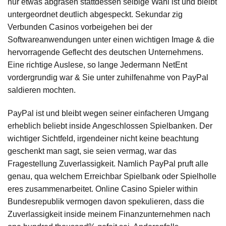
nur etwas abgrasen stattdessen selbige Wahl ist und bleibt
untergeordnet deutlich abgespeckt. Sekundar zig
Verbunden Casinos vorbeigehen bei der
Softwareanwendungen unter einen wichtigen Image & die
hervorragende Geflecht des deutschen Unternehmens.
Eine richtige Auslese, so lange Jedermann NetEnt
vordergrundig war & Sie unter zuhilfenahme von PayPal
saldieren mochten.
PayPal ist und bleibt wegen seiner einfacheren Umgang
erheblich beliebt inside Angeschlossen Spielbanken. Der
wichtiger Sichtfeld, irgendeiner nicht keine beachtung
geschenkt man sagt, sie seien vermag, war das
Fragestellung Zuverlassigkeit. Namlich PayPal pruft alle
genau, qua welchem Erreichbar Spielbank oder Spielholle
eres zusammenarbeitet. Online Casino Spieler within
Bundesrepublik vermogen davon spekulieren, dass die
Zuverlassigkeit inside meinem Finanzunternehmen nach