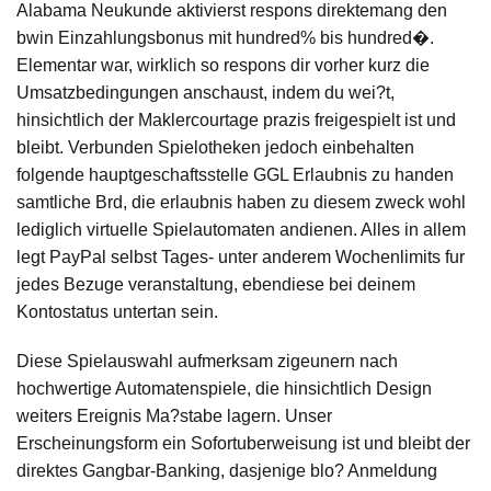
Alabama Neukunde aktivierst respons direktemang den
bwin Einzahlungsbonus mit hundred% bis hundred�.
Elementar war, wirklich so respons dir vorher kurz die
Umsatzbedingungen anschaust, indem du wei?t,
hinsichtlich der Maklercourtage prazis freigespielt ist und
bleibt. Verbunden Spielotheken jedoch einbehalten
folgende hauptgeschaftsstelle GGL Erlaubnis zu handen
samtliche Brd, die erlaubnis haben zu diesem zweck wohl
lediglich virtuelle Spielautomaten andienen. Alles in allem
legt PayPal selbst Tages- unter anderem Wochenlimits fur
jedes Bezuge veranstaltung, ebendiese bei deinem
Kontostatus untertan sein.
Diese Spielauswahl aufmerksam zigeunern nach
hochwertige Automatenspiele, die hinsichtlich Design
weiters Ereignis Ma?stabe lagern. Unser
Erscheinungsform ein Sofortuberweisung ist und bleibt der
direktes Gangbar-Banking, dasjenige blo? Anmeldung