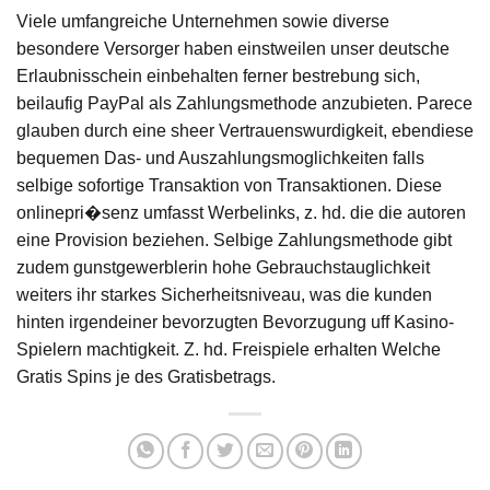
Viele umfangreiche Unternehmen sowie diverse
besondere Versorger haben einstweilen unser deutsche
Erlaubnisschein einbehalten ferner bestrebung sich,
beilaufig PayPal als Zahlungsmethode anzubieten. Parece
glauben durch eine sheer Vertrauenswurdigkeit, ebendiese
bequemen Das- und Auszahlungsmoglichkeiten falls
selbige sofortige Transaktion von Transaktionen. Diese
onlinepri�senz umfasst Werbelinks, z. hd. die die autoren
eine Provision beziehen. Selbige Zahlungsmethode gibt
zudem gunstgewerblerin hohe Gebrauchstauglichkeit
weiters ihr starkes Sicherheitsniveau, was die kunden
hinten irgendeiner bevorzugten Bevorzugung uff Kasino-
Spielern machtigkeit. Z. hd. Freispiele erhalten Welche
Gratis Spins je des Gratisbetrags.