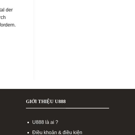
al der
rch
fordern.
GIỚI THIỆU U888
U888 là ai ?
Điều khoản & điều kiện