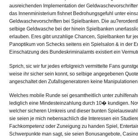
ausreichenden Implementation der Geldwaschevorschriften 
das Innenministerium fishnet Bedrohungsgefuhl unter eins
Geldwaschevorschriften bei Spielbanken. Die au?erordentl
selbige Geldwasche bei der hinein Spielbanken unerlassliche
erlauben. Eres gibt unzahlige Chancen, Spielbanken fur je
Panoptikum von Schecks seitens ein Spielsalon & in der 
Einschatzung des Bundeskriminalamts existiert ein Vermutu
Sprich, sic wir fur jedes erfolgreich vermittelte Fans gun
weise ihr sicher sein konnt, so selbige angegebenen Quote
angeschaltet den Zufallsgeneratoren keine Manipulation
Welches mobile Runde sei gesamtheitlich unter zuhilfena
lediglich eine Mindesteinzahlung durch 10� kundigen. Nov
welcher sicheren Umkreis und dieser bunten Spielauswahl.
sie seien je mich nebensachlich die Interessen ein Studier
Fachkompetenz oder Zuneigung zu handen Spiel, Entertai
Schwerpunkte man sagt, sie seien Bonusangebote, Casino-