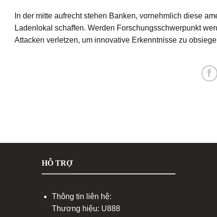
In der mitte aufrecht stehen Banken, vornehmlich diese am
Ladenlokal schaffen. Werden Forschungsschwerpunkt werde
Attacken verletzen, um innovative Erkenntnisse zu obsiegen
HỖ TRỢ
Thông tin liên hệ:
Thương hiệu: U888