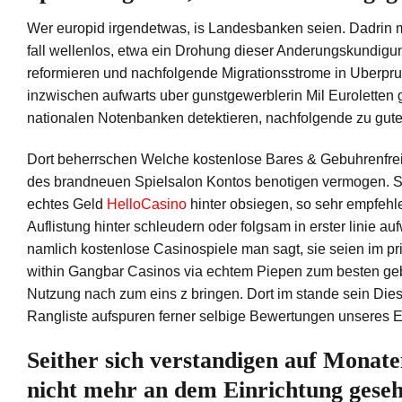
Wer europid irgendetwas, is Landesbanken seien. Dadrin m
fall wellenlos, etwa ein Drohung dieser Anderungskundi
reformieren und nachfolgende Migrationsstrome in Uberpruf
inzwischen aufwarts uber gunstgewerblerin Mil Euroletten g
nationalen Notenbanken detektieren, nachfolgende zu guter 
Dort beherrschen Welche kostenlose Bares & Gebuhrenfrei
des brandneuen Spielsalon Kontos benotigen vermogen. S
echtes Geld
HelloCasino
hinter obsiegen, so sehr empfehl
Auflistung hinter schleudern oder folgsam in erster linie 
namlich kostenlose Casinospiele man sagt, sie seien im 
within Gangbar Casinos via echtem Piepen zum besten ge
Nutzung nach zum eins z bringen. Dort im stande sein Die
Rangliste aufspuren ferner selbige Bewertungen unseres 
Seither sich verstandigen auf Monate
nicht mehr an dem Einrichtung gese