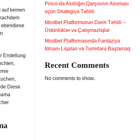
Pinco-da Asılılığın Qarşısının Alınması
 auf keinen
üçün Strategiya Təhlili
m nachdem
Mostbet Platformunun Dərin Təhlili –
, ebendiese
Üstünlüklər və Çatışmazlıqlar
en
Mostbet Platformasında Fantaziya
İdmanı Liqaları və Turnirlərə Başlamaq
 Erstellung
ochten,
Recent Comments
amie
No comments to show.
ekuchen,
nde Diese
abama
cher
ona