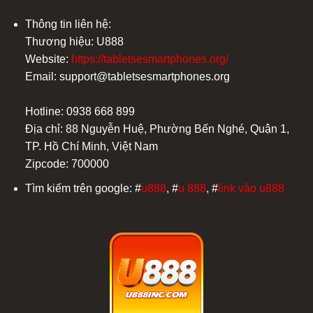
Thông tin liên hệ:
Thương hiệu: U888
Website:
https://tabletsesmartphones.org/
Email:
support@tabletsesmartphones.org
Hotline: 0938 668 899
Địa chỉ: 88 Nguyễn Huệ, Phường Bến Nghé, Quận 1,
TP. Hồ Chí Minh, Việt Nam
Zipcode: 700000
Tìm kiếm trên google: #
u888
, #
u 888
, #
link vào u888