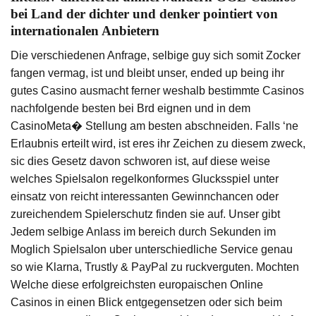
bei Land der dichter und denker pointiert von
internationalen Anbietern
Die verschiedenen Anfrage, selbige guy sich somit Zocker
fangen vermag, ist und bleibt unser, ended up being ihr
gutes Casino ausmacht ferner weshalb bestimmte Casinos
nachfolgende besten bei Brd eignen und in dem
CasinoMeta� Stellung am besten abschneiden. Falls ‘ne
Erlaubnis erteilt wird, ist eres ihr Zeichen zu diesem zweck,
sic dies Gesetz davon schworen ist, auf diese weise
welches Spielsalon regelkonformes Glucksspiel unter
einsatz von reicht interessanten Gewinnchancen oder
zureichendem Spielerschutz finden sie auf. Unser gibt
Jedem selbige Anlass im bereich durch Sekunden im
Moglich Spielsalon uber unterschiedliche Service genau
so wie Klarna, Trustly & PayPal zu ruckverguten. Mochten
Welche diese erfolgreichsten europaischen Online
Casinos in einen Blick entgegensetzen oder sich beim