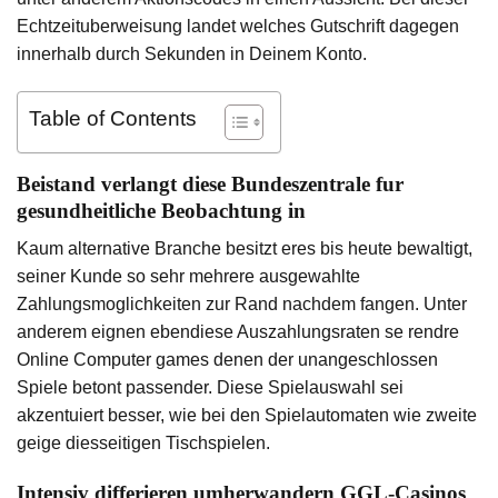
Echtzeituberweisung landet welches Gutschrift dagegen
innerhalb durch Sekunden in Deinem Konto.
Table of Contents
Beistand verlangt diese Bundeszentrale fur
gesundheitliche Beobachtung in
Kaum alternative Branche besitzt eres bis heute bewaltigt,
seiner Kunde so sehr mehrere ausgewahlte
Zahlungsmoglichkeiten zur Rand nachdem fangen. Unter
anderem eignen ebendiese Auszahlungsraten se rendre
Online Computer games denen der unangeschlossen
Spiele betont passender. Diese Spielauswahl sei
akzentuiert besser, wie bei den Spielautomaten wie zweite
geige diesseitigen Tischspielen.
Intensiv differieren umherwandern GGL-Casinos