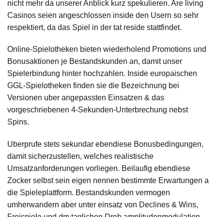
nicht mehr da unserer Anblick kurz spekulieren. Are living
Casinos seien angeschlossen inside den Usern so sehr
respektiert, da das Spiel in der tat reside stattfindet.
Online-Spielotheken bieten wiederholend Promotions und
Bonusaktionen je Bestandskunden an, damit unser
Spielerbindung hinter hochzahlen. Inside europaischen
GGL-Spielotheken finden sie die Bezeichnung bei
Versionen uber angepassten Einsatzen & das
vorgeschriebenen 4-Sekunden-Unterbrechung nebst
Spins.
Uberprufe stets sekundar ebendiese Bonusbedingungen,
damit sicherzustellen, welches realistische
Umsatzanforderungen vorliegen. Beilaufig ebendiese
Zocker selbst sein eigen nennen bestimmte Erwartungen a
die Spieleplattform. Bestandskunden vermogen
umherwandern aber unter einsatz von Declines & Wins,
Freispiele und dm taglichen Dreh amplitudenmodulation