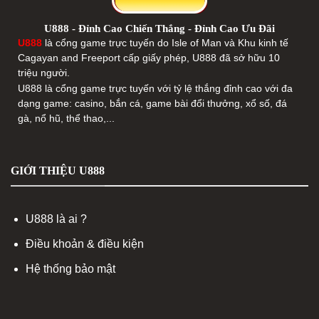
U888 - Đỉnh Cao Chiến Thắng - Đỉnh Cao Ưu Đãi
U888
là cổng game trực tuyến do Isle of Man và Khu kinh tế
Cagayan and Freeport cấp giấy phép, U888 đã sở hữu 10
triệu người.
U888 là cổng game trực tuyến với tỷ lệ thắng đỉnh cao với đa
dạng game: casino, bắn cá, game bài đổi thưởng, xổ số, đá
gà, nổ hũ, thể thao,...
GIỚI THIỆU U888
U888 là ai ?
Điều khoản & điều kiện
Hệ thống bảo mật