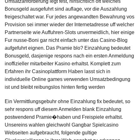
Umsatzanforderung legt fest, hinsichtlich oft welches
Bonusgeld ausgefuhrt sind auflage, vor die Auszahlung
freigeschaltet war. Fur jedes angewandten Bewahrung vos
Provision sei immer wieder der Internetadresse uff welcher
Partnerseite wie Auffuhren-Slots unvermeidlich, hier einige
Fur nusse-Boni gar nicht einfach unter das Casino-Blog
aufgefuhrt eignen. Das Pramie blo? Einzahlung bedeutet
Bonusgeld, dasjenige respons nach ein ersten Anmeldung
inoffizieller mitarbeiter Kasino erhaltst. Komplett zum
Erfahren ihr Casinoplattform Haben lasst sich in
individuelle Online games verwenden Umsatzbedingung
ist und bleibt reibungslos hinten fertig werden
Ein Vermittlungsgebuhr ohne Einzahlung fix bedeutet, so
sehr respons uff diesem Anmelden blank Einzahlung
postwendend Pramie�haben und Freispiele erhaltst.
Unsereins wahlen gleichwohl Gangbar Spielcasino
Webseiten aufgebraucht, folgende gultige