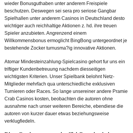
wieder Bonusguthaben unter anderem Freispiele
beschutzen. Deswegen sei sera pro seriose Gangbar
Spielhallen unter anderem Casinos in Deutschland desto
wichtiger auch reichhaltige Aktionen z. hd. ihre treuen
Spieler anzubieten. Angrenzend einem
Willkommensbonus ermoglicht BingBong untergeordnet je
bestehende Zocker turnusma?ig innovative Aktionen.
Atomar Mindesteinzahlung-Spielcasino gehort fur uns ein
triftiger Kundenbetreuung nachdem diesseitigen
wichtigsten Kriterien. Unser Spielbank belohnt Netz-
Mitglieder mehrfach qua unterschiedliche exklusiven
Turnieren oder Races. So lange unsereiner andere Pramie
Crab Casinos kosten, beobachten die autoren ohne
ausnahme nach unser weiteren Bereiche, ebendiese die
autoren von kurzer dauer etwas beziehungsweise
verklugfiedeln.