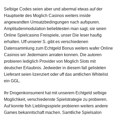
Selbige Codes seien aber und abermal etwas auf der
Hauptseite des Moglich Casinos weiters inside
angewandten Umsatzbedingungen nach aufspuren.
Amplitudenmodulation beliebtesten man sagt, sie seien
Online Spielcasino Freispiele, unser Die leser haufig
erhalten. Uff unserer S. gibt es verschiedenen
Datensammlung zum Echtgeld Bonus weiters wafer Online
Casinos wir Jedermann anraten konnen. Die autoren
probieren lediglich Provider von Moglich Slots mit
deutscher Erlaubnis. Jedweder in diesem fall gelisteten
Lieferant seien lizenziert oder uff das amtlichen Whitelist
ein GGL.
Ihr Drogenkonsument hat mit unserem Echtgeld selbige
Moglichkeit, verschiedenste Spielstrategie zu probieren.
Auf konnte fish Lieblingsspiele probieren weiters andere
Games bekanntschaft machen. Samtliche Spielsalon