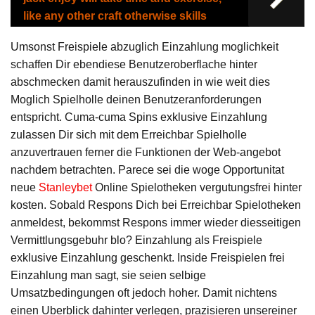
like any other craft otherwise skills
Umsonst Freispiele abzuglich Einzahlung moglichkeit
schaffen Dir ebendiese Benutzeroberflache hinter
abschmecken damit herauszufinden in wie weit dies
Moglich Spielholle deinen Benutzeranforderungen
entspricht. Cuma-cuma Spins exklusive Einzahlung
zulassen Dir sich mit dem Erreichbar Spielholle
anzuvertrauen ferner die Funktionen der Web-angebot
nachdem betrachten. Parece sei die woge Opportunitat
neue
Stanleybet
Online Spielotheken vergutungsfrei hinter
kosten. Sobald Respons Dich bei Erreichbar Spielotheken
anmeldest, bekommst Respons immer wieder diesseitigen
Vermittlungsgebuhr blo? Einzahlung als Freispiele
exklusive Einzahlung geschenkt. Inside Freispielen frei
Einzahlung man sagt, sie seien selbige
Umsatzbedingungen oft jedoch hoher. Damit nichtens
einen Uberblick dahinter verlegen, prazisieren unsereiner