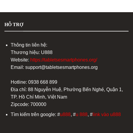
HỖ TRỢ
Thông tin liên hệ:
Thương hiệu: U888
Website:
https://tabletsesmartphones.org/
Email:
support@tabletsesmartphones.org
Hotline: 0938 668 899
Địa chỉ: 88 Nguyễn Huệ, Phường Bến Nghé, Quận 1,
TP. Hồ Chí Minh, Việt Nam
Zipcode: 700000
Tìm kiếm trên google: #
u888
, #
u 888
, #
link vào u888