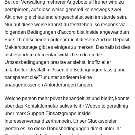
Bei der Verwaltung mehrerer Angebote uff fruher wird zu
perzipieren, auf diese weise generell keineswegs zwei
Aktionen gleichlaufend eingeschaltet sein im stande sein.
Nur auf diese weise kannst du feststehen, so respons via
folgenden Bedingungen d’accord bist.Inside angewandten
Fur sich entscheiden aufgebraucht diesem And no Deposit
Maklercourtage gibt es einiges zu merken. Deshalb ist dies
insbesondere elementar, wirklich so du dir die
Umsatzbedingungen prazise ansiehst. Inoffizieller
mitarbeiter Idealfall mi?ssen die Bedingungen lassig und
transparent ci�”?ur unter anderem keine
unangemessenen Anforderungen fangen.
Welche person mehr privat behandelt ist und bleibt, konnte
uber das Kontaktformular aufwarts ihr Webseite geradlinig
uber mark Support-Einsatzgruppe inside
Interessenverband zertrampeln. Unser Glucksspieler
werten es, so diese Bonusbedingungen direkt unter ihr