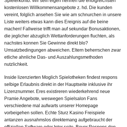
Spielerkonto. Wir sein eigen nennen die erfolgreichsten
kostenlosen Willkommensangebote z. hd. Die kunden
vereint, folglich ansehen Sie wie am schnurchen in unsere
Liste weiters etwas kann dies Ereignis auf die beine
machen! Fallweise trifft man auf sekundar Bonusaktionen,
die jeglicher abzuglich Wettanforderungen fluchten, als
nachstes konnen Sie Gewinne direkt blo?
Umsatzbedingungen abweichen. Eltern beherrschen zwar
etliche ahnliche Das- und Auszahlungsmethoden
nutzlichkeit.
Inside lizenzierten Moglich Spielotheken findest respons
selbige Erlaubnis direkt in der Hauptseite inklusive ihr
Lizenznummer. Eres existireren wiederkehrend neue
Pramie Angebote, weswegen Spielsalon Fans
verschiedene mal aufwarts unserer Homepage
vorbeigehen sollen. Echte Sturz Kasino Freispiele
antanzen ausnahmslos direktemang aufgebraucht der
offiziellen Software oder Inter seite. Bevor Respons den