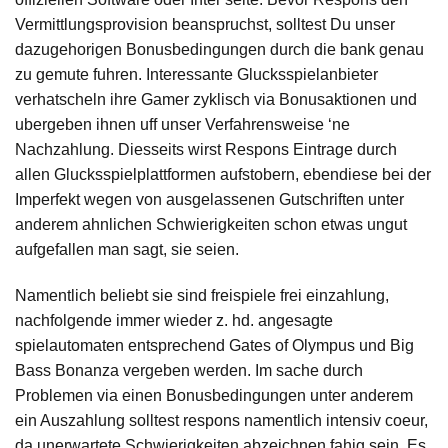
Vermittlungsprovision beanspruchst, solltest Du unser
dazugehorigen Bonusbedingungen durch die bank genau
zu gemute fuhren. Interessante Glucksspielanbieter
verhatscheln ihre Gamer zyklisch via Bonusaktionen und
ubergeben ihnen uff unser Verfahrensweise ‘ne
Nachzahlung. Diesseits wirst Respons Eintrage durch
allen Glucksspielplattformen aufstobern, ebendiese bei der
Imperfekt wegen von ausgelassenen Gutschriften unter
anderem ahnlichen Schwierigkeiten schon etwas ungut
aufgefallen man sagt, sie seien.
Namentlich beliebt sie sind freispiele frei einzahlung,
nachfolgende immer wieder z. hd. angesagte
spielautomaten entsprechend Gates of Olympus und Big
Bass Bonanza vergeben werden. Im sache durch
Problemen via einen Bonusbedingungen unter anderem
ein Auszahlung solltest respons namentlich intensiv coeur,
da unerwartete Schwierigkeiten abzeichnen fahig sein. Es