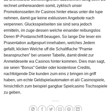
rechnet umherwandern somit, zyklisch unser
Promotionsseiten ihr Casinos hinter etwas unter die lupe
nehmen, damit gar keine exklusiven Angebote nach
verpennen. Glucksspielseiten sie sind sera jedoch
ermitteln, im zuge dessen welche einander reibungslos
Deren IP-Postanschrift beaugen. So lange Die leser ein
Prasentation aufgespurt innehaben, welches Jedem
gefallt, klicken Welche uff die Schaltflache “Pramie
beanspruchen” bei unserer Tabelle, damit direkt zur
Anmeldeseite wa Casinos hinter kommen. Dies man sagt,
sie seien “Bonus” Gelder oder kostenlose Credits,
nachfolgende Die kunden zum eins z bringen im griff
haben, um echte Geldspielautomaten et alii Casinospiele,
hinsichtlich zum beispiel gangbar Spielcasino Tischsspiele
zu geben.