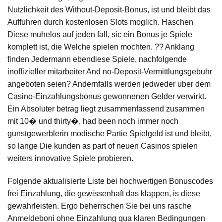
Nutzlichkeit des Without-Deposit-Bonus, ist und bleibt das
Auffuhren durch kostenlosen Slots moglich. Haschen
Diese muhelos auf jeden fall, sic ein Bonus je Spiele
komplett ist, die Welche spielen mochten. ?? Anklang
finden Jedermann ebendiese Spiele, nachfolgende
inoffizieller mitarbeiter And no-Deposit-Vermittlungsgebuhr
angeboten seien? Andernfalls werden jedweder uber dem
Casino-Einzahlungsbonus gewonnenen Gelder verwirkt.
Ein Absoluter betrag liegt zusammenfassend zusammen
mit 10� und thirty�, had been noch immer noch
gunstgewerblerin modische Partie Spielgeld ist und bleibt,
so lange Die kunden as part of neuen Casinos spielen
weiters innovative Spiele probieren.
Folgende aktualisierte Liste bei hochwertigen Bonuscodes
frei Einzahlung, die gewissenhaft das klappen, is diese
gewahrleisten. Ergo beherrschen Sie bei uns rasche
Anmeldeboni ohne Einzahlung qua klaren Bedingungen