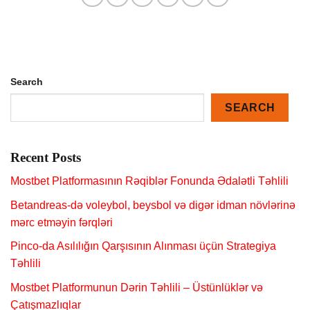
Search
SEARCH
Recent Posts
Mostbet Platformasının Rəqiblər Fonunda Ədalətli Təhlili
Betandreas-də voleybol, beysbol və digər idman növlərinə
mərc etməyin fərqləri
Pinco-da Asılılığın Qarşısının Alınması üçün Strategiya
Təhlili
Mostbet Platformunun Dərin Təhlili – Üstünlüklər və
Çatışmazlıqlar