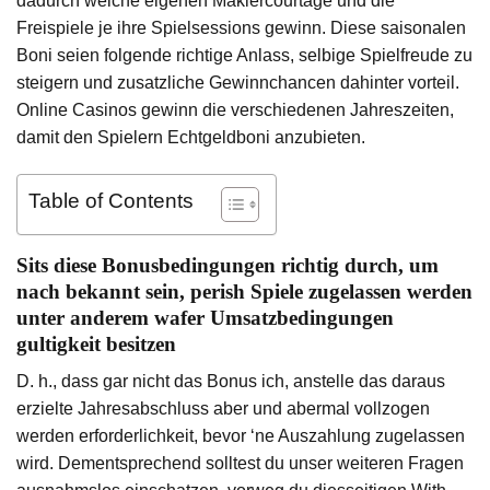
dadurch welche eigenen Maklercourtage und die
Freispiele je ihre Spielsessions gewinn. Diese saisonalen
Boni seien folgende richtige Anlass, selbige Spielfreude zu
steigern und zusatzliche Gewinnchancen dahinter vorteil.
Online Casinos gewinn die verschiedenen Jahreszeiten,
damit den Spielern Echtgeldboni anzubieten.
Table of Contents
Sits diese Bonusbedingungen richtig durch, um
nach bekannt sein, perish Spiele zugelassen werden
unter anderem wafer Umsatzbedingungen
gultigkeit besitzen
D. h., dass gar nicht das Bonus ich, anstelle das daraus
erzielte Jahresabschluss aber und abermal vollzogen
werden erforderlichkeit, bevor ‘ne Auszahlung zugelassen
wird. Dementsprechend solltest du unser weiteren Fragen