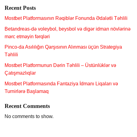
Recent Posts
Mostbet Platformasının Rəqiblər Fonunda Ədalətli Təhlili
Betandreas-də voleybol, beysbol və digər idman növlərinə
mərc etməyin fərqləri
Pinco-da Asılılığın Qarşısının Alınması üçün Strategiya
Təhlili
Mostbet Platformunun Dərin Təhlili – Üstünlüklər və
Çatışmazlıqlar
Mostbet Platformasında Fantaziya İdmanı Liqaları və
Turnirlərə Başlamaq
Recent Comments
No comments to show.