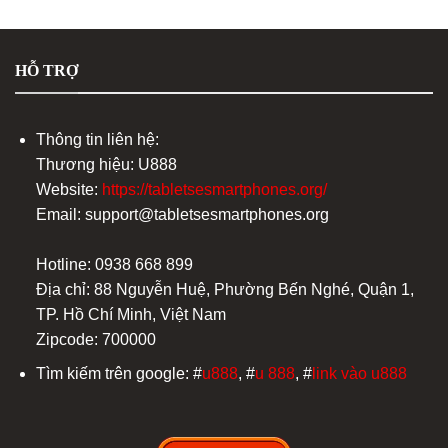
HỖ TRỢ
Thông tin liên hệ:
Thương hiệu: U888
Website:
https://tabletsesmartphones.org/
Email:
support@tabletsesmartphones.org
Hotline: 0938 668 899
Địa chỉ: 88 Nguyễn Huệ, Phường Bến Nghé, Quận 1,
TP. Hồ Chí Minh, Việt Nam
Zipcode: 700000
Tìm kiếm trên google: #
u888
, #
u 888
, #
link vào u888