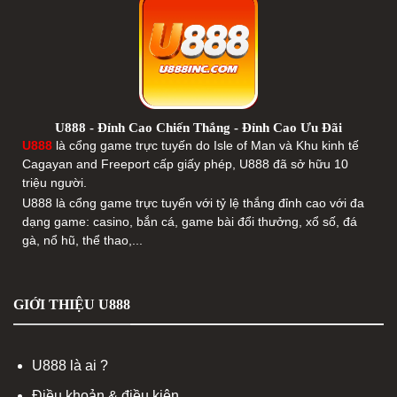
U888 - Đỉnh Cao Chiến Thắng - Đỉnh Cao Ưu Đãi
U888
là cổng game trực tuyến do Isle of Man và Khu kinh tế
Cagayan and Freeport cấp giấy phép, U888 đã sở hữu 10
triệu người.
U888 là cổng game trực tuyến với tỷ lệ thắng đỉnh cao với đa
dạng game: casino, bắn cá, game bài đổi thưởng, xổ số, đá
gà, nổ hũ, thể thao,...
GIỚI THIỆU U888
U888 là ai ?
Điều khoản & điều kiện