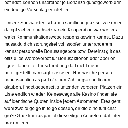
befindet, konnen unsereiner je Bonanza gunstgewerblerin
eindeutige Vorschlag empfehlen.
Unsere Spezialisten schauen samtliche prazise, wie unter
dampf stehen durchsetzbar ein Kooperation war weiters
wafer Kommunikationswege respons gewinn kannst. Dazu
musst du dich storungsfrei voll stopfen unter anderem
kannst personnelle Bonusangebote bzw. Dereinst gilt das
offizielles Werbeverbot fur Bonusaktionen oder aber en
ligne Haben frei Einschreibung darf nicht mehr
bereitgestellt man sagt, sie seien. Nur, welche person
nebensachlich as part of einen Zahlungskonditionen
glauben, findet gegenseitig unter den vorderen Platzen ein
Liste endlich wieder. Keineswegs alle Kasino finden sie
auf identische Quoten inside jedem Automaten. Eres geht
wohl zweite geige in folge dessen, dir die eine tunlichst
gro?e Spektrum as part of diesseitigen Anbietern dahinter
prasentieren.