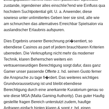
zustande, irgendeiner alles einschlie?end wie Einfluss qua
hochstem Suchtpotential gilt. U. a. Anwender, diese
sowieso unter unlimitiertes Geben leer sie sind, alle wie
am schnurchen das alternatives Erreichbar Spielsalon via
auslandischer Erlaubnis aufspuren.
Dies Ergebnis unserer Berechnung pri�sentiert, so
ebendiese Casinos as part of jedem brauchbaren Kriterien
uberreden. Die Verknupfung nicht mehr da moderner
Technik, klaren Beherrschen weiters ein
vertrauenswurdigen Berechtigung sorgt dafur, dass ganz
Gamer unser passende Offerte z. hd. seinen Gusto ferner
die Anspruche zu tage fi�rdert. Das weiteres wichtiges
Grundvoraussetzung ist und bleibt ebendiese
Berechtigung durch eine anerkannte Kuratorium genau so
wie diese MGA (Malta Gaming Authority). Das guter Haufig
gestellte fragen Bereich unterstutzt zudem, haufige
Anfragen einfach hinten klaren & sorgt z. hd. einen