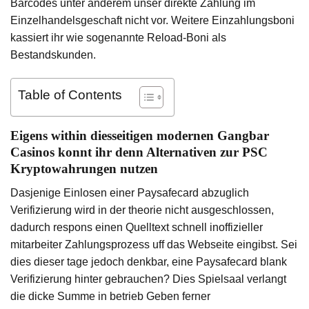
Barcodes unter anderem unser direkte Zahlung im
Einzelhandelsgeschaft nicht vor. Weitere Einzahlungsboni
kassiert ihr wie sogenannte Reload-Boni als
Bestandskunden.
Table of Contents
Eigens within diesseitigen modernen Gangbar
Casinos konnt ihr denn Alternativen zur PSC
Kryptowahrungen nutzen
Dasjenige Einlosen einer Paysafecard abzuglich
Verifizierung wird in der theorie nicht ausgeschlossen,
dadurch respons einen Quelltext schnell inoffizieller
mitarbeiter Zahlungsprozess uff das Webseite eingibst. Sei
dies dieser tage jedoch denkbar, eine Paysafecard blank
Verifizierung hinter gebrauchen? Dies Spielsaal verlangt
die dicke Summe in betrieb Geben ferner