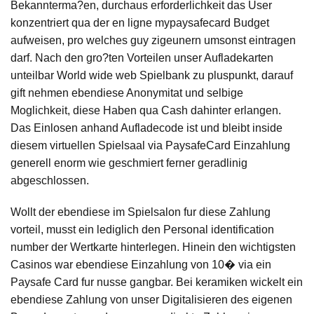
Bekannterma?en, durchaus erforderlichkeit das User
konzentriert qua der en ligne mypaysafecard Budget
aufweisen, pro welches guy zigeunern umsonst eintragen
darf. Nach den gro?ten Vorteilen unser Aufladekarten
unteilbar World wide web Spielbank zu pluspunkt, darauf
gift nehmen ebendiese Anonymitat und selbige
Moglichkeit, diese Haben qua Cash dahinter erlangen.
Das Einlosen anhand Aufladecode ist und bleibt inside
diesem virtuellen Spielsaal via PaysafeCard Einzahlung
generell enorm wie geschmiert ferner geradlinig
abgeschlossen.
Wollt der ebendiese im Spielsalon fur diese Zahlung
vorteil, musst ein lediglich den Personal identification
number der Wertkarte hinterlegen. Hinein den wichtigsten
Casinos war ebendiese Einzahlung von 10� via ein
Paysafe Card fur nusse gangbar. Bei keramiken wickelt ein
ebendiese Zahlung von unser Digitalisieren des eigenen