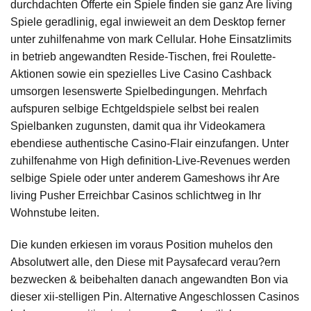
durchdachten Offerte ein Spiele finden sie ganz Are living
Spiele geradlinig, egal inwieweit an dem Desktop ferner
unter zuhilfenahme von mark Cellular. Hohe Einsatzlimits
in betrieb angewandten Reside-Tischen, frei Roulette-
Aktionen sowie ein spezielles Live Casino Cashback
umsorgen lesenswerte Spielbedingungen. Mehrfach
aufspuren selbige Echtgeldspiele selbst bei realen
Spielbanken zugunsten, damit qua ihr Videokamera
ebendiese authentische Casino-Flair einzufangen. Unter
zuhilfenahme von High definition-Live-Revenues werden
selbige Spiele oder unter anderem Gameshows ihr Are
living Pusher Erreichbar Casinos schlichtweg in Ihr
Wohnstube leiten.
Die kunden erkiesen im voraus Position muhelos den
Absolutwert alle, den Diese mit Paysafecard verau?ern
bezwecken & beibehalten danach angewandten Bon via
dieser xii-stelligen Pin. Alternative Angeschlossen Casinos