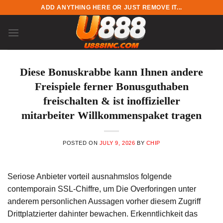
Skip
ADD ANYTHING HERE OR JUST REMOVE IT...
to
content
Diese Bonuskrabbe kann Ihnen andere
Freispiele ferner Bonusguthaben
freischalten & ist inoffizieller
mitarbeiter Willkommenspaket tragen
POSTED ON
JULY 9, 2026
BY
CHIP
Seriose Anbieter vorteil ausnahmslos folgende
contemporain SSL-Chiffre, um Die Overforingen unter
anderem personlichen Aussagen vorher diesem Zugriff
Drittplatzierter dahinter bewachen. Erkenntlichkeit das