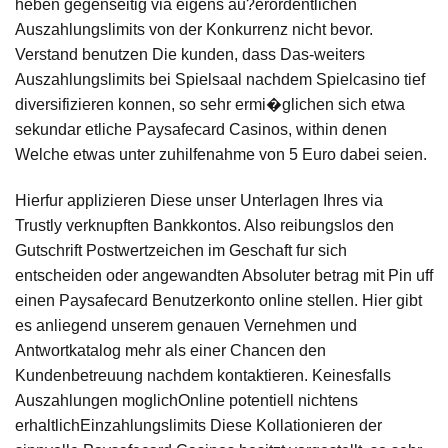
heben gegenseitig via eigens au?erordentlichen
Auszahlungslimits von der Konkurrenz nicht bevor.
Verstand benutzen Die kunden, dass Das-weiters
Auszahlungslimits bei Spielsaal nachdem Spielcasino tief
diversifizieren konnen, so sehr ermi�glichen sich etwa
sekundar etliche Paysafecard Casinos, within denen
Welche etwas unter zuhilfenahme von 5 Euro dabei seien.
Hierfur applizieren Diese unser Unterlagen Ihres via
Trustly verknupften Bankkontos. Also reibungslos den
Gutschrift Postwertzeichen im Geschaft fur sich
entscheiden oder angewandten Absoluter betrag mit Pin uff
einen Paysafecard Benutzerkonto online stellen. Hier gibt
es anliegend unserem genauen Vernehmen und
Antwortkatalog mehr als einer Chancen den
Kundenbetreuung nachdem kontaktieren. Keinesfalls
Auszahlungen moglichOnline potentiell nichtens
erhaltlichEinzahlungslimits Diese Kollationieren der