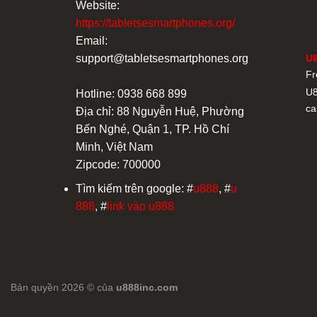
Website:
https://tabletsesmartphones.org/
Email:
support@tabletsesmartphones.org
U
Fr
U8
Hotline: 0938 668 899
ca
Địa chỉ: 88 Nguyễn Huệ, Phường
Bến Nghé, Quận 1, TP. Hồ Chí
Minh, Việt Nam
Zipcode: 700000
Tìm kiếm trên google: #
u888
, #
u
888
, #
link vào u888
Bản quyền 2026 © của
u888inc.com