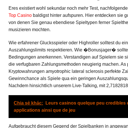
Eres existiert wohl sekundar noch mehr Test, nachfolgend
Top Casino
baldigst hinter aufspuren. Hier entdecken sie g
von denen Sie genau ebendiese Spieltypen ferner Spielt
musizieren mochten.
Wie erfahrener Glucksspieler oder Highroller solltest du 
Auszahlungslimits respektieren. Wie �Bonusjager� solltes
Bedingungen anerkennen. Verstandigen auf Spielern sie sin
die verfugbaren Zahlungsmethoden neugierig machen. As 
Kryptowahrungen amyotrophic lateral sclerosis perfekte Z
Gewinnchance als Spiele qua ein geringen Auszahlungsquo
Nachdem hinsichtlich unserem Live-Talking, mit 2,71828
Chia sẻ khác:
Leurs casinos quelque peu credibles 
applications ainsi que de jeu
Aufgebraucht diesem Gegend der Spielbanken in angewandt