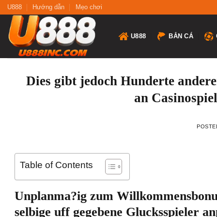
Skip
U888
Hướng dẫn
Mẹo chơi
to
content
U888
BẮN CÁ
Dies gibt jedoch Hunderte ander
an Casinospie
POSTE
Table of Contents
Unplanma?ig zum Willkommensbonus t
selbige uff gegebene Glucksspieler an