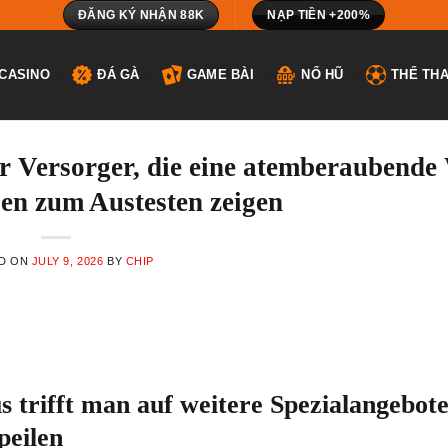
ĐĂNG KÝ NHẬN 88K
NẠP TIỀN +200%
CASINO
ĐÁ GÀ
GAME BÀI
NỔ HŨ
THỂ TH
er Versorger, die eine atemberaubende
len zum Austesten zeigen
D ON
JULY 9, 2026
BY
CHIP
rifft man auf weitere Spezialangebote
peilen