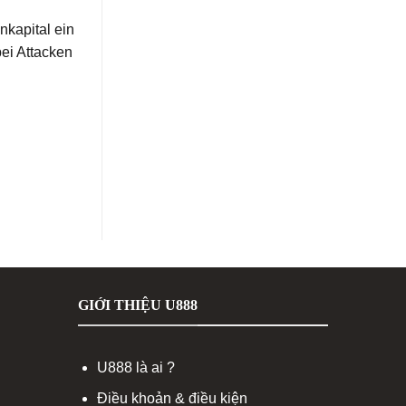
kapital ein
ei Attacken
GIỚI THIỆU U888
U888 là ai ?
Điều khoản & điều kiện