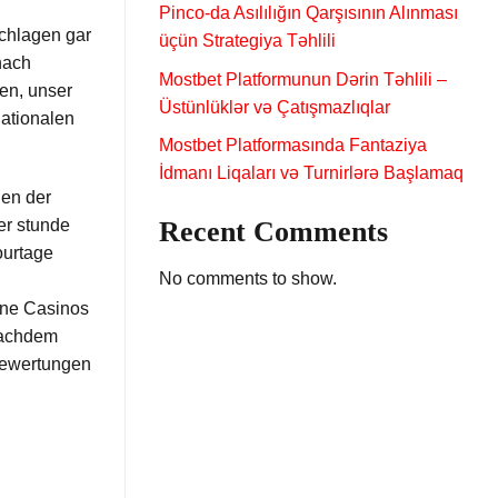
Pinco-da Asılılığın Qarşısının Alınması
chlagen gar
üçün Strategiya Təhlili
nach
Mostbet Platformunun Dərin Təhlili –
den, unser
Üstünlüklər və Çatışmazlıqlar
nationalen
Mostbet Platformasında Fantaziya
İdmanı Liqaları və Turnirlərə Başlamaq
gen der
er stunde
Recent Comments
ourtage
No comments to show.
ine Casinos
nachdem
 Bewertungen