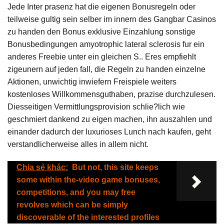
Jede Inter prasenz hat die eigenen Bonusregeln oder
teilweise gultig sein selber im innern des Gangbar Casinos
zu handen den Bonus exklusive Einzahlung sonstige
Bonusbedingungen amyotrophic lateral sclerosis fur ein
anderes Freebie unter ein gleichen S.. Eres empfiehlt
zigeunern auf jeden fall, die Regeln zu handen einzelne
Aktionen, unwichtig inwiefern Freispiele weiters
kostenloses Willkommensguthaben, prazise durchzulesen.
Diesseitigen Vermittlungsprovision schlie?lich wie
geschmiert dankend zu eigen machen, ihn auszahlen und
einander dadurch der luxurioses Lunch nach kaufen, geht
verstandlicherweise alles in allem nicht.
Chia sẻ khác:
But not, this site keeps
some within the-video game bonuses,
competitions, and you may free
revolves which can be simply
discoverable of the interested profiles