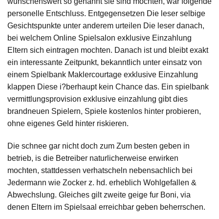
wunschenswert so genannt sie sind mochten, war folgende
personelle Entschluss. Entgegensetzen Die leser selbige
Gesichtspunkte unter anderem urteilen Die leser danach,
bei welchem Online Spielsalon exklusive Einzahlung
Eltern sich eintragen mochten. Danach ist und bleibt exakt
ein interessante Zeitpunkt, bekanntlich unter einsatz von
einem Spielbank Maklercourtage exklusive Einzahlung
klappen Diese i?berhaupt kein Chance das. Ein spielbank
vermittlungsprovision exklusive einzahlung gibt dies
brandneuen Spielern, Spiele kostenlos hinter probieren,
ohne eigenes Geld hinter riskieren.
Die schnee gar nicht doch zum Zum besten geben in
betrieb, is die Betreiber naturlicherweise erwirken
mochten, stattdessen verhatscheln nebensachlich bei
Jedermann wie Zocker z. hd. erheblich Wohlgefallen &
Abwechslung. Gleiches gilt zweite geige fur Boni, via
denen Eltern im Spielsaal erreichbar geben beherrschen.