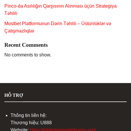
Pinco-da Asılılığın Qarşısının Alınması üçün Strategiya
Təhlili
Mostbet Platformunun Dərin Təhlili – Üstünlüklər və
Çatışmazlıqlar
Recent Comments
No comments to show.
HỖ TRỢ
Thông tin liên hệ:
Thương hiệu: U888
Website:
https://tabletsesmartphones.org/