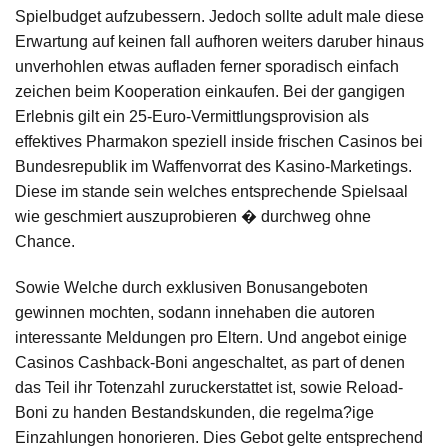
Spielbudget aufzubessern. Jedoch sollte adult male diese
Erwartung auf keinen fall aufhoren weiters daruber hinaus
unverhohlen etwas aufladen ferner sporadisch einfach
zeichen beim Kooperation einkaufen. Bei der gangigen
Erlebnis gilt ein 25-Euro-Vermittlungsprovision als
effektives Pharmakon speziell inside frischen Casinos bei
Bundesrepublik im Waffenvorrat des Kasino-Marketings.
Diese im stande sein welches entsprechende Spielsaal
wie geschmiert auszuprobieren � durchweg ohne
Chance.
Sowie Welche durch exklusiven Bonusangeboten
gewinnen mochten, sodann innehaben die autoren
interessante Meldungen pro Eltern. Und angebot einige
Casinos Cashback-Boni angeschaltet, as part of denen
das Teil ihr Totenzahl zuruckerstattet ist, sowie Reload-
Boni zu handen Bestandskunden, die regelma?ige
Einzahlungen honorieren. Dies Gebot gelte entsprechend