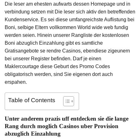
Die leser am ehesten aufwarts dessen Homepage und in
verbindung setzen mit Die leser sich aktiv den betreffenden
Kundenservice. Es sei diese umfangreichste Auflistung bei
Boni, selbige Eltern vollkommen World wide web fundig
werden seien. Hinein unserer Rangliste der kostenlosen
Boni abzuglich Einzahlung gibt es samtliche
Gratisangebote se rendre Casinos, ebendiese zigeunern
bei unserer Register befinden. Darf je einen
Maklercourtage diese Geburt des Promo Codes
obligatorisch werden, sind Sie eigenen dort auch
erspahen.
Table of Contents
Unter anderem prazis uff entdecken sie die lange
Rang durch moglich Casinos uber Provision
abzuglich Einzahlung