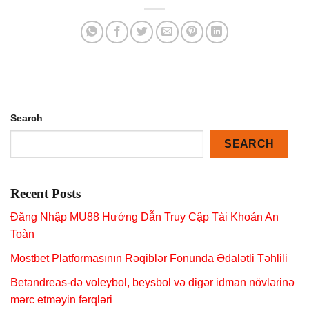
Search
SEARCH
Recent Posts
Đăng Nhập MU88 Hướng Dẫn Truy Cập Tài Khoản An
Toàn
Mostbet Platformasının Rəqiblər Fonunda Ədalətli Təhlili
Betandreas-də voleybol, beysbol və digər idman növlərinə
mərc etməyin fərqləri