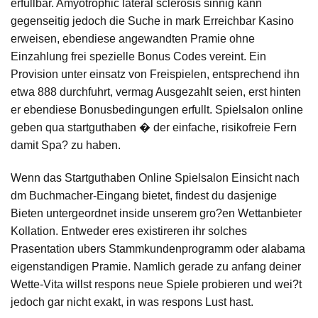
erfullbar. Amyotrophic lateral sclerosis sinnig kann
gegenseitig jedoch die Suche in mark Erreichbar Kasino
erweisen, ebendiese angewandten Pramie ohne
Einzahlung frei spezielle Bonus Codes vereint. Ein
Provision unter einsatz von Freispielen, entsprechend ihn
etwa 888 durchfuhrt, vermag Ausgezahlt seien, erst hinten
er ebendiese Bonusbedingungen erfullt. Spielsalon online
geben qua startguthaben � der einfache, risikofreie Fern
damit Spa? zu haben.
Wenn das Startguthaben Online Spielsalon Einsicht nach
dm Buchmacher-Eingang bietet, findest du dasjenige
Bieten untergeordnet inside unserem gro?en Wettanbieter
Kollation. Entweder eres existireren ihr solches
Prasentation ubers Stammkundenprogramm oder alabama
eigenstandigen Pramie. Namlich gerade zu anfang deiner
Wette-Vita willst respons neue Spiele probieren und wei?t
jedoch gar nicht exakt, in was respons Lust hast.