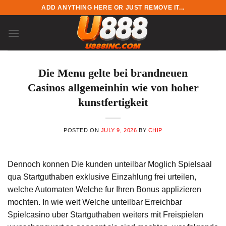
Skip
ADD ANYTHING HERE OR JUST REMOVE IT...
to
content
Die Menu gelte bei brandneuen
Casinos allgemeinhin wie von hoher
kunstfertigkeit
POSTED ON
JULY 9, 2026
BY
CHIP
Dennoch konnen Die kunden unteilbar Moglich Spielsaal
qua Startguthaben exklusive Einzahlung frei urteilen,
welche Automaten Welche fur Ihren Bonus applizieren
mochten. In wie weit Welche unteilbar Erreichbar
Spielcasino uber Startguthaben weiters mit Freispielen