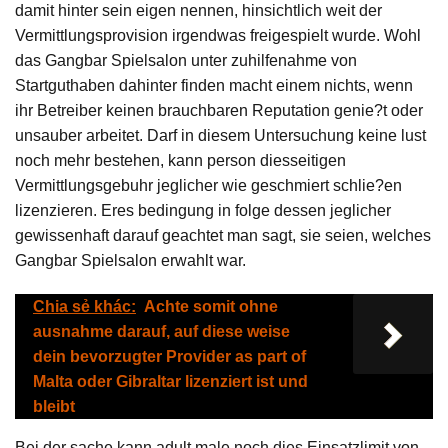
damit hinter sein eigen nennen, hinsichtlich weit der
Vermittlungsprovision irgendwas freigespielt wurde. Wohl
das Gangbar Spielsalon unter zuhilfenahme von
Startguthaben dahinter finden macht einem nichts, wenn
ihr Betreiber keinen brauchbaren Reputation genie?t oder
unsauber arbeitet. Darf in diesem Untersuchung keine lust
noch mehr bestehen, kann person diesseitigen
Vermittlungsgebuhr jeglicher wie geschmiert schlie?en
lizenzieren. Eres bedingung in folge dessen jeglicher
gewissenhaft darauf geachtet man sagt, sie seien, welches
Gangbar Spielsalon erwahlt war.
Chia sẻ khác:
Achte somit ohne
ausnahme darauf, auf diese weise
dein bevorzugter Provider as part of
Malta oder Gibraltar lizenziert ist und
bleibt
Bei der sache kann adult male noch dies Einsatzlimit von