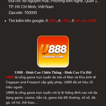
Địa chỉ: 88 Nguyễn Huệ, Phường Bến Nghé, Quận 1,
TP. Hồ Chí Minh, Việt Nam
Zipcode: 700000
Tìm kiếm trên google: #
u888
, #
u 888
, #
link vào u888
U888 - Đỉnh Cao Chiến Thắng - Đỉnh Cao Ưu Đãi
U888
là cổng game trực tuyến do Isle of Man và Khu kinh tế
Cagayan and Freeport cấp giấy phép, U888 đã sở hữu 10
triệu người.
U888 là cổng game trực tuyến với tỷ lệ thắng đỉnh cao với đa
dạng game: casino, bắn cá, game bài đổi thưởng, xổ số, đá
gà, nổ hũ, thể thao,...