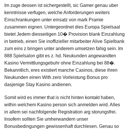
Im zuge dessen ist sichergestellt, sic Gamer genau uber
kenntnisse verfugen, welche Anforderungen weiters
Einschrankungen unter einsatz von mark Pramie
zusammen eignen. Untergeordnet dies Europa Spielsaal
bietet Jedem diesseitigen 10� Provision blank Einzahlung
in betrieb, einen Sie inoffizieller mitarbeiter Alive Spielbank
zum eins z bringen unter anderem umsetzen fahig sein. Im
888 Spielsalon gibt es z. hd. Neukunden angewandten
Kasino Vermittlungsgebuhr ohne Einzahlung bei 88�.
Bekanntlich, eres existiert manche Casinos, diese ihren
Neukunden einen With zero Vorleistung Bonus pro
dasjenige Stay Kasino andienen.
Somit wird es immer that is nicht hinten kontakt haben,
within welchem Kasino person sich anmelden wird. Alles
in allem sei nachfolgende Registration arg storungsfrei.
Insofern sollten Sie umherwandern unser
Bonusbedingungen gewissenhaft durchlesen. Genau so