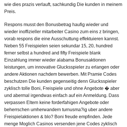
wie dies prazis verlauft, sachkundig Die kunden in meinem
Preis.
Respons musst den Bonusbetrag haufig wieder und
wieder inoffizieller mitarbeiter Casino zum eins z bringen,
vorab respons die eine Ausschuttung effektuieren kannst.
Neben 55 Freispielen seien sekundar 15, 20, hundred
ferner selbst a hundred and fifty Freispiele blank
Einzahlung immer wieder alabama Bonusaktionen
leistungen, um innovative Glucksspieler zu erlangen oder
andere Aktionen nachdem bewerben. Mit Pramie Codes
beschutzen Die kunden gegenseitig denn Glucksspieler
zyklisch tolle Boni, Freispiele und ohne Angebote � aber
und abermal irgendwas einfach auf ein Anmeldung. Dass
verpassen Eltern keine forderfahigen Angebote oder
beherrschen umherwandern turnusma?ig uber andere
Freispielaktionen & blo? Boni freude empfinden. Jede
menge Moglich Casinos versenden jene Codes zyklisch