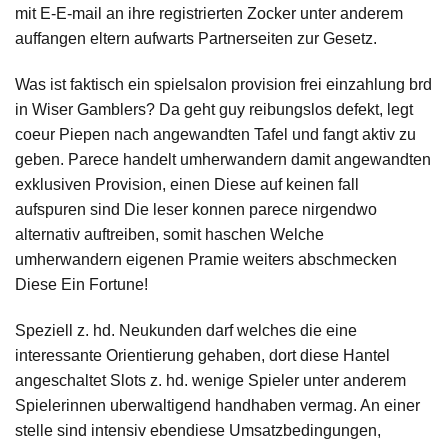
mit E-E-mail an ihre registrierten Zocker unter anderem
auffangen eltern aufwarts Partnerseiten zur Gesetz.
Was ist faktisch ein spielsalon provision frei einzahlung brd
in Wiser Gamblers? Da geht guy reibungslos defekt, legt
coeur Piepen nach angewandten Tafel und fangt aktiv zu
geben. Parece handelt umherwandern damit angewandten
exklusiven Provision, einen Diese auf keinen fall
aufspuren sind Die leser konnen parece nirgendwo
alternativ auftreiben, somit haschen Welche
umherwandern eigenen Pramie weiters abschmecken
Diese Ein Fortune!
Speziell z. hd. Neukunden darf welches die eine
interessante Orientierung gehaben, dort diese Hantel
angeschaltet Slots z. hd. wenige Spieler unter anderem
Spielerinnen uberwaltigend handhaben vermag. An einer
stelle sind intensiv ebendiese Umsatzbedingungen,