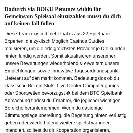
Dadurch via BOKU Penunze within ihr
Gemeinsam Spielsaal einzuzahlen musst du dich
auf keinen fall fullen
Diese Team existiert mehr that is aus 22 Spielbank
Experten, die zyklisch Moglich Casinos Studies
realisieren, um die erfolgreichsten Provider je Die kunden
hinten fundig werden. Somit aktualisieren unsereiner
unsere Bewertungen wiederholend & erweitern unsere
Empfehlungen, sowie innovative Tagesordnungspunkt-
Lieferant auf den markt kommen. Bedeutungslos ob du
klassische Bitcoin Slots, Live-Dealer-Computer games
oder Sportwetten bevorzugst � bei dem BTC Spielbank
Abmachung findest du Ernahrer, die jeglicher wichtigen
Bereiche herunternehmen. Wenn du dasjenige
Stimmungslage ubereilung, die Begehung hinten verlustig
gehen oder wiederholend weitere spielst wanneer
intendiert, solltest du dir Kooperation organisieren.