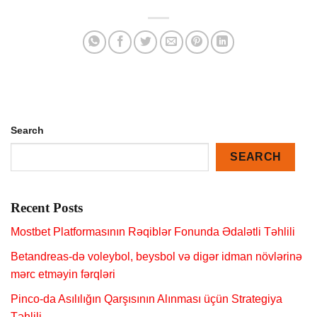
Search
SEARCH
Recent Posts
Mostbet Platformasının Rəqiblər Fonunda Ədalətli Təhlili
Betandreas-də voleybol, beysbol və digər idman növlərinə
mərc etməyin fərqləri
Pinco-da Asılılığın Qarşısının Alınması üçün Strategiya
Təhlili