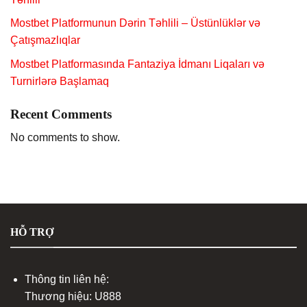
Mostbet Platformunun Dərin Təhlili – Üstünlüklər və
Çatışmazlıqlar
Mostbet Platformasında Fantaziya İdmanı Liqaları və
Turnirlərə Başlamaq
Recent Comments
No comments to show.
HỖ TRỢ
Thông tin liên hệ:
Thương hiệu: U888