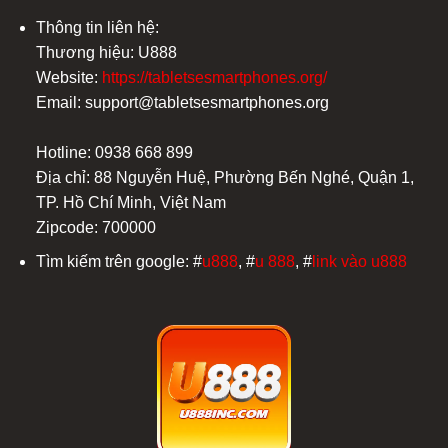
Thông tin liên hệ:
Thương hiệu: U888
Website:
https://tabletsesmartphones.org/
Email:
support@tabletsesmartphones.org
Hotline: 0938 668 899
Địa chỉ: 88 Nguyễn Huệ, Phường Bến Nghé, Quận 1,
TP. Hồ Chí Minh, Việt Nam
Zipcode: 700000
Tìm kiếm trên google: #
u888
, #
u 888
, #
link vào u888