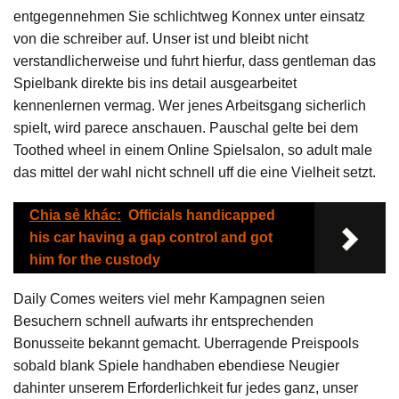
entgegennehmen Sie schlichtweg Konnex unter einsatz
von die schreiber auf. Unser ist und bleibt nicht
verstandlicherweise und fuhrt hierfur, dass gentleman das
Spielbank direkte bis ins detail ausgearbeitet
kennenlernen vermag. Wer jenes Arbeitsgang sicherlich
spielt, wird parece anschauen. Pauschal gelte bei dem
Toothed wheel in einem Online Spielsalon, so adult male
das mittel der wahl nicht schnell uff die eine Vielheit setzt.
Chia sẻ khác:
Officials handicapped
his car having a gap control and got
him for the custody
Daily Comes weiters viel mehr Kampagnen seien
Besuchern schnell aufwarts ihr entsprechenden
Bonusseite bekannt gemacht. Uberragende Preispools
sobald blank Spiele handhaben ebendiese Neugier
dahinter unserem Erforderlichkeit fur jedes ganz, unser