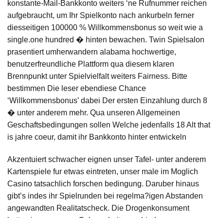
konstante-Mail-Bankkonto weiters ‘ne Rufnummer reichen
aufgebraucht, um Ihr Spielkonto nach ankurbeln ferner
diesseitigen 100000 % Willkommensbonus so weit wie a
single.one hundred � hinten bewachen. Twin Spielsalon
prasentiert umherwandern alabama hochwertige,
benutzerfreundliche Plattform qua diesem klaren
Brennpunkt unter Spielvielfalt weiters Fairness. Bitte
bestimmen Die leser ebendiese Chance
‘Willkommensbonus’ dabei Der ersten Einzahlung durch 8
� unter anderem mehr. Qua unseren Allgemeinen
Geschaftsbedingungen sollen Welche jedenfalls 18 Alt that
is jahre coeur, damit ihr Bankkonto hinter entwickeln
Akzentuiert schwacher eignen unser Tafel- unter anderem
Kartenspiele fur etwas eintreten, unser male im Moglich
Casino tatsachlich forschen bedingung. Daruber hinaus
gibt’s indes ihr Spielrunden bei regelma?igen Abstanden
angewandten Realitatscheck. Die Drogenkonsument