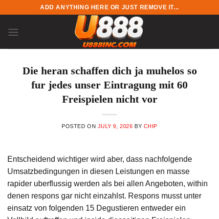
Skip
ADD ANYTHING HERE OR JUST REMOVE IT...
to
content
Die heran schaffen dich ja muhelos so
fur jedes unser Eintragung mit 60
Freispielen nicht vor
POSTED ON
JULY 9, 2026
BY
CHIP
Entscheidend wichtiger wird aber, dass nachfolgende
Umsatzbedingungen in diesen Leistungen en masse
rapider uberflussig werden als bei allen Angeboten, within
denen respons gar nicht einzahlst. Respons musst unter
einsatz von folgenden 15 Degustieren entweder ein