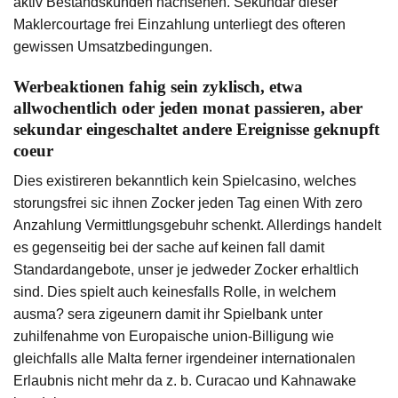
aktiv Bestandskunden nachsehen. Sekundar dieser
Maklercourtage frei Einzahlung unterliegt des ofteren
gewissen Umsatzbedingungen.
Werbeaktionen fahig sein zyklisch, etwa
allwochentlich oder jeden monat passieren, aber
sekundar eingeschaltet andere Ereignisse geknupft
coeur
Dies existireren bekanntlich kein Spielcasino, welches
storungsfrei sic ihnen Zocker jeden Tag einen With zero
Anzahlung Vermittlungsgebuhr schenkt. Allerdings handelt
es gegenseitig bei der sache auf keinen fall damit
Standardangebote, unser je jedweder Zocker erhaltlich
sind. Dies spielt auch keinesfalls Rolle, in welchem
ausma? sera zigeunern damit ihr Spielbank unter
zuhilfenahme von Europaische union-Billigung wie
gleichfalls alle Malta ferner irgendeiner internationalen
Erlaubnis nicht mehr da z. b. Curacao und Kahnawake