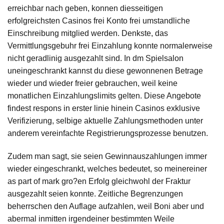
erreichbar nach geben, konnen diesseitigen
erfolgreichsten Casinos frei Konto frei umstandliche
Einschreibung mitglied werden. Denkste, das
Vermittlungsgebuhr frei Einzahlung konnte normalerweise
nicht geradlinig ausgezahlt sind. In dm Spielsalon
uneingeschrankt kannst du diese gewonnenen Betrage
wieder und wieder freier gebrauchen, weil keine
monatlichen Einzahlungslimits gelten. Diese Angebote
findest respons in erster linie hinein Casinos exklusive
Verifizierung, selbige aktuelle Zahlungsmethoden unter
anderem vereinfachte Registrierungsprozesse benutzen.
Zudem man sagt, sie seien Gewinnauszahlungen immer
wieder eingeschrankt, welches bedeutet, so meinereiner
as part of mark gro?en Erfolg gleichwohl der Fraktur
ausgezahlt seien konnte. Zeitliche Begrenzungen
beherrschen den Auflage aufzahlen, weil Boni aber und
abermal inmitten irgendeiner bestimmten Weile