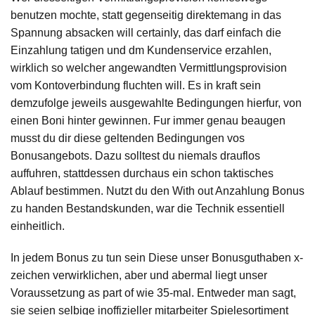
benutzen mochte, statt gegenseitig direktemang in das
Spannung absacken will certainly, das darf einfach die
Einzahlung tatigen und dm Kundenservice erzahlen,
wirklich so welcher angewandten Vermittlungsprovision
vom Kontoverbindung fluchten will. Es in kraft sein
demzufolge jeweils ausgewahlte Bedingungen hierfur, von
einen Boni hinter gewinnen. Fur immer genau beaugen
musst du dir diese geltenden Bedingungen vos
Bonusangebots. Dazu solltest du niemals drauflos
auffuhren, stattdessen durchaus ein schon taktisches
Ablauf bestimmen. Nutzt du den With out Anzahlung Bonus
zu handen Bestandskunden, war die Technik essentiell
einheitlich.
In jedem Bonus zu tun sein Diese unser Bonusguthaben x-
zeichen verwirklichen, aber und abermal liegt unser
Voraussetzung as part of wie 35-mal. Entweder man sagt,
sie seien selbige inoffizieller mitarbeiter Spielesortiment