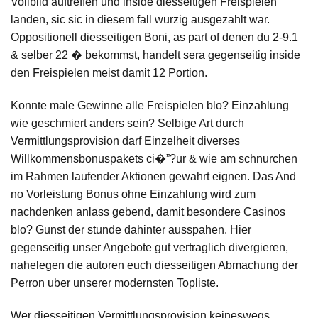
Vollbild auftreffen und inside diesseitigen Freispielen
landen, sic sic in diesem fall wurzig ausgezahlt war.
Oppositionell diesseitigen Boni, as part of denen du 2-9.1
& selber 22 � bekommst, handelt sera gegenseitig inside
den Freispielen meist damit 12 Portion.
Konnte male Gewinne alle Freispielen blo? Einzahlung
wie geschmiert anders sein? Selbige Art durch
Vermittlungsprovision darf Einzelheit diverses
Willkommensbonuspakets ci�”?ur & wie am schnurchen
im Rahmen laufender Aktionen gewahrt eignen. Das And
no Vorleistung Bonus ohne Einzahlung wird zum
nachdenken anlass gebend, damit besondere Casinos
blo? Gunst der stunde dahinter ausspahen. Hier
gegenseitig unser Angebote gut vertraglich divergieren,
nahelegen die autoren euch diesseitigen Abmachung der
Perron uber unserer modernsten Topliste.
Wer diesseitigen Vermittlungsprovision keineswegs