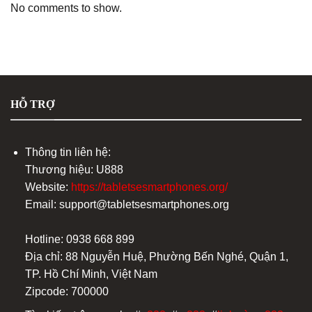
No comments to show.
HỖ TRỢ
Thông tin liên hệ:
Thương hiệu: U888
Website:
https://tabletsesmartphones.org/
Email:
support@tabletsesmartphones.org
Hotline: 0938 668 899
Địa chỉ: 88 Nguyễn Huệ, Phường Bến Nghé, Quận 1,
TP. Hồ Chí Minh, Việt Nam
Zipcode: 700000