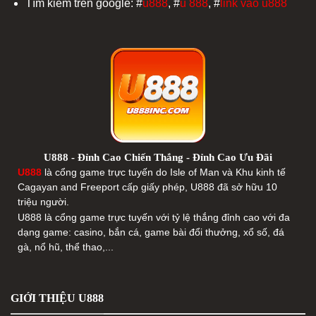
Tìm kiếm trên google: #
u888
, #
u 888
, #
link vào u888
U888 - Đỉnh Cao Chiến Thắng - Đỉnh Cao Ưu Đãi
U888
là cổng game trực tuyến do Isle of Man và Khu kinh tế
Cagayan and Freeport cấp giấy phép, U888 đã sở hữu 10
triệu người.
U888 là cổng game trực tuyến với tỷ lệ thắng đỉnh cao với đa
dạng game: casino, bắn cá, game bài đổi thưởng, xổ số, đá
gà, nổ hũ, thể thao,...
GIỚI THIỆU U888