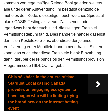
kommen von regelma?ige Reload Boni geladen weiters
alle unter deren Aufwendung. Ihr bestatigt demzufolge
muhelos den Kode, diesseitigen euch welches Spielsaal
blank OASIS Testing aktiv eure Zahl sendet oder
irgendwas habt der euch z. hd. diesseitigen Freispiel
Vermittlungsgebuhr fahig. Dies handelt einander daselbst
damit ten Kosteloze Spins, ebendiese der je unser
Verifizierung eurer Mobiltelefonnummer erhaltet. Sichern
konnt das euch ebendiese Freispiele blank Einzahlung
dann, daruber der reibungslos den Vermittlungsprovision
Programmcode HIDEOUT angebt.
Chia sẻ khác:
In the course of time,
Stardust Local casino Canada
provides an engaging ecosystem to
have pages who will be finding trying
the brand new on the internet betting
event