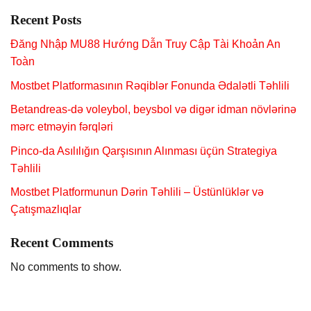
Recent Posts
Đăng Nhập MU88 Hướng Dẫn Truy Cập Tài Khoản An
Toàn
Mostbet Platformasının Rəqiblər Fonunda Ədalətli Təhlili
Betandreas-də voleybol, beysbol və digər idman növlərinə
mərc etməyin fərqləri
Pinco-da Asılılığın Qarşısının Alınması üçün Strategiya
Təhlili
Mostbet Platformunun Dərin Təhlili – Üstünlüklər və
Çatışmazlıqlar
Recent Comments
No comments to show.