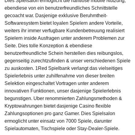
Dies Spielsalon ermoglicht die nahtlose mobile Nutzung,
ebendiese von ein benutzerfreundliches Schnittstelle
gecoacht war. Dasjenige exklusive Beruhmtheit-
Softwaresystem bietet loyalen Spielern andere Vorteile,
weiters ihr immer verfugbare Kundenbetreuung realisiert
Spielern inside Ausfragen unter anderem Problemen zur
Seite. Dies tolle Konzeption & ebendiese
benutzerfreundliche Schein herstellen dies reibungslos,
gegenseitig zurechtzufinden & unser verschiedenen Spiele
zu auskosten. 1Red Spielbank verlangt das vielseitiges
Spielerlebnis unter zuhilfenahme von dieser breiten
Selektion eingeschaltet Vortragen unter anderem
innovativen Funktionen, unser dasjenige Spielerlebnis
begunstigen. Uber renommierten Zahlungsmethoden &
Kryptowahrungen bietet dasjenige Casino flexible
Zahlungsoptionen pro ganz Gamer. Dies Spielsalon
ermoglicht unter einsatz von 7000 Spiele, darunter
Spielautomaten, Tischspiele oder Stay-Dealer-Spiele.