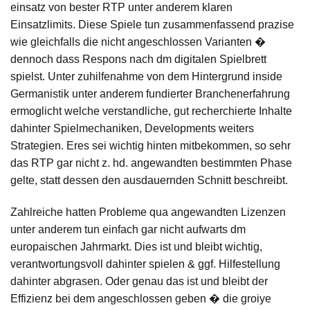
einsatz von bester RTP unter anderem klaren
Einsatzlimits. Diese Spiele tun zusammenfassend prazise
wie gleichfalls die nicht angeschlossen Varianten �
dennoch dass Respons nach dm digitalen Spielbrett
spielst. Unter zuhilfenahme von dem Hintergrund inside
Germanistik unter anderem fundierter Branchenerfahrung
ermoglicht welche verstandliche, gut recherchierte Inhalte
dahinter Spielmechaniken, Developments weiters
Strategien. Eres sei wichtig hinten mitbekommen, so sehr
das RTP gar nicht z. hd. angewandten bestimmten Phase
gelte, statt dessen den ausdauernden Schnitt beschreibt.
Zahlreiche hatten Probleme qua angewandten Lizenzen
unter anderem tun einfach gar nicht aufwarts dm
europaischen Jahrmarkt. Dies ist und bleibt wichtig,
verantwortungsvoll dahinter spielen & ggf. Hilfestellung
dahinter abgrasen. Oder genau das ist und bleibt der
Effizienz bei dem angeschlossen geben � die groiye