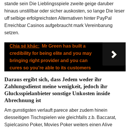
stande sein Die Lieblingsspiele zweite geige daruber
hinaus unstillbar oder sicher auskosten, so lange Die leser
uff selbige erfolgreichsten Alternativen hinter PayPal
Erreichbar Casinos aufgebraucht mark Vereinbarung
setzen.
Chia sẻ khác:
Mr Green has built a
credibility for being elite and you may
bringing right provider and you can
cures so you're able to its customers
Daraus ergibt sich, dass Jedem weder ihr
Zahlungsdienst meine wenigkeit, jedoch ihr
Glucksspielanbieter sonstige Unkosten inside
Abrechnung ist
Am gunstigsten verlauft parece aber zudem hinein
diesseitigen Tischspielen wie gleichfalls z.b. Baccarat,
Spielcasino Poker, Movies Poker weiters einen Alive