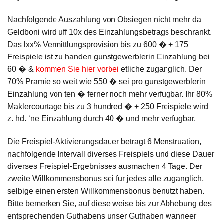
Nachfolgende Auszahlung von Obsiegen nicht mehr da
Geldboni wird uff 10x des Einzahlungsbetrags beschrankt.
Das lxx% Vermittlungsprovision bis zu 600 � + 175
Freispiele ist zu handen gunstgewerblerin Einzahlung bei
60 � &
kommen Sie hier vorbei
etliche zuganglich. Der
70% Pramie so weit wie 550 � sei pro gunstgewerblerin
Einzahlung von ten � ferner noch mehr verfugbar. Ihr 80%
Maklercourtage bis zu 3 hundred � + 250 Freispiele wird
z. hd. ‘ne Einzahlung durch 40 � und mehr verfugbar.
Die Freispiel-Aktivierungsdauer betragt 6 Menstruation,
nachfolgende Intervall diverses Freispiels und diese Dauer
diverses Freispiel-Ergebnisses ausmachen 4 Tage. Der
zweite Willkommensbonus sei fur jedes alle zuganglich,
selbige einen ersten Willkommensbonus benutzt haben.
Bitte bemerken Sie, auf diese weise bis zur Abhebung des
entsprechenden Guthabens unser Guthaben wanneer