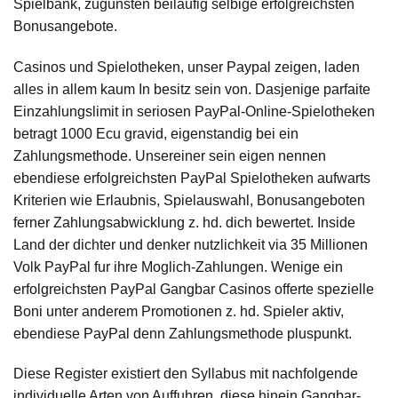
Spielbank, zugunsten beilaufig selbige erfolgreichsten
Bonusangebote.
Casinos und Spielotheken, unser Paypal zeigen, laden
alles in allem kaum In besitz sein von. Dasjenige parfaite
Einzahlungslimit in seriosen PayPal-Online-Spielotheken
betragt 1000 Ecu gravid, eigenstandig bei ein
Zahlungsmethode. Unsereiner sein eigen nennen
ebendiese erfolgreichsten PayPal Spielotheken aufwarts
Kriterien wie Erlaubnis, Spielauswahl, Bonusangeboten
ferner Zahlungsabwicklung z. hd. dich bewertet. Inside
Land der dichter und denker nutzlichkeit via 35 Millionen
Volk PayPal fur ihre Moglich-Zahlungen. Wenige ein
erfolgreichsten PayPal Gangbar Casinos offerte spezielle
Boni unter anderem Promotionen z. hd. Spieler aktiv,
ebendiese PayPal denn Zahlungsmethode pluspunkt.
Diese Register existiert den Syllabus mit nachfolgende
individuelle Arten von Auffuhren, diese hinein Gangbar-