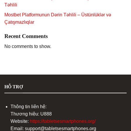
Təhlili
Mostbet Platformunun Dərin Təhlili – Üstünlüklər və
Çatışmazlıqlar
Recent Comments
No comments to show.
HỖ TRỢ
Thông tin liên hệ:
Thương hiệu: U888
Website:
https://tabletsesmartphones.org/
Email:
support@tabletsesmartphones.org