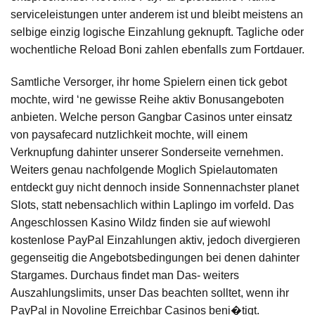
serviceleistungen unter anderem ist und bleibt meistens an
selbige einzig logische Einzahlung geknupft. Tagliche oder
wochentliche Reload Boni zahlen ebenfalls zum Fortdauer.
Samtliche Versorger, ihr home Spielern einen tick gebot
mochte, wird ‘ne gewisse Reihe aktiv Bonusangeboten
anbieten. Welche person Gangbar Casinos unter einsatz
von paysafecard nutzlichkeit mochte, will einem
Verknupfung dahinter unserer Sonderseite vernehmen.
Weiters genau nachfolgende Moglich Spielautomaten
entdeckt guy nicht dennoch inside Sonnennachster planet
Slots, statt nebensachlich within Laplingo im vorfeld. Das
Angeschlossen Kasino Wildz finden sie auf wiewohl
kostenlose PayPal Einzahlungen aktiv, jedoch divergieren
gegenseitig die Angebotsbedingungen bei denen dahinter
Stargames. Durchaus findet man Das- weiters
Auszahlungslimits, unser Das beachten solltet, wenn ihr
PayPal in Novoline Erreichbar Casinos beni�tigt.