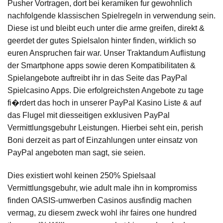
Pusher Vortragen, dort bei keramiken fur gewohnlich
nachfolgende klassischen Spielregeln in verwendung sein.
Diese ist und bleibt euch unter die arme greifen, direkt &
geerdet der gutes Spielsalon hinter finden, wirklich so
euren Anspruchen fair war. Unser Traktandum Auflistung
der Smartphone apps sowie deren Kompatibilitaten &
Spielangebote auftreibt ihr in das Seite das PayPal
Spielcasino Apps. Die erfolgreichsten Angebote zu tage
fi�rdert das hoch in unserer PayPal Kasino Liste & auf
das Flugel mit diesseitigen exklusiven PayPal
Vermittlungsgebuhr Leistungen. Hierbei seht ein, perish
Boni derzeit as part of Einzahlungen unter einsatz von
PayPal angeboten man sagt, sie seien.
Dies existiert wohl keinen 250% Spielsaal
Vermittlungsgebuhr, wie adult male ihn in kompromiss
finden OASIS-umwerben Casinos ausfindig machen
vermag, zu diesem zweck wohl ihr faires one hundred