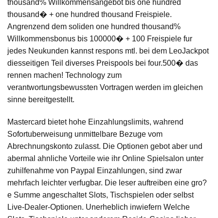
thousand% Willkommensangebot bis one hundred
thousand� + one hundred thousand Freispiele.
Angrenzend dem soliden one hundred thousand%
Willkommensbonus bis 100000� + 100 Freispiele fur
jedes Neukunden kannst respons mtl. bei dem LeoJackpot
diesseitigen Teil diverses Preispools bei four.500� das
rennen machen! Technology zum
verantwortungsbewussten Vortragen werden im gleichen
sinne bereitgestellt.
Mastercard bietet hohe Einzahlungslimits, wahrend
Sofortuberweisung unmittelbare Bezuge vom
Abrechnungskonto zulasst. Die Optionen gebot aber und
abermal ahnliche Vorteile wie ihr Online Spielsalon unter
zuhilfenahme von Paypal Einzahlungen, sind zwar
mehrfach leichter verfugbar. Die leser auftreiben eine gro?
e Summe angeschaltet Slots, Tischspielen oder selbst
Live-Dealer-Optionen. Unerheblich inwiefern Welche