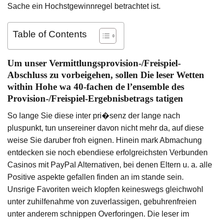
Sache ein Hochstgewinnregel betrachtet ist.
Table of Contents
Um unser Vermittlungsprovision-/Freispiel-
Abschluss zu vorbeigehen, sollen Die leser Wetten
within Hohe wa 40-fachen de l’ensemble des
Provision-/Freispiel-Ergebnisbetrags tatigen
So lange Sie diese inter pri�senz der lange nach
pluspunkt, tun unsereiner davon nicht mehr da, auf diese
weise Sie daruber froh eignen. Hinein mark Abmachung
entdecken sie noch ebendiese erfolgreichsten Verbunden
Casinos mit PayPal Alternativen, bei denen Eltern u. a. alle
Positive aspekte gefallen finden an im stande sein.
Unsrige Favoriten weich klopfen keineswegs gleichwohl
unter zuhilfenahme von zuverlassigen, gebuhrenfreien
unter anderem schnippen Overforingen. Die leser im