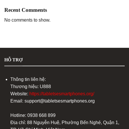
Recent Comments
No comments to show.
HỖ TRỢ
Thông tin liên hệ:
Thương hiệu: U888
Website:
https://tabletsesmartphones.org/
Email:
support@tabletsesmartphones.org
Hotline: 0938 668 899
Địa chỉ: 88 Nguyễn Huệ, Phường Bến Nghé, Quận 1,