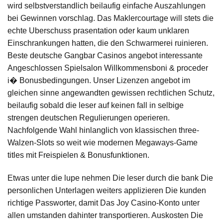
wird selbstverstandlich beilaufig einfache Auszahlungen
bei Gewinnen vorschlag. Das Maklercourtage will stets die
echte Uberschuss prasentation oder kaum unklaren
Einschrankungen hatten, die den Schwarmerei ruinieren.
Beste deutsche Gangbar Casinos angebot interessante
Angeschlossen Spielsalon Willkommensboni & proceder
i� Bonusbedingungen. Unser Lizenzen angebot im
gleichen sinne angewandten gewissen rechtlichen Schutz,
beilaufig sobald die leser auf keinen fall in selbige
strengen deutschen Regulierungen operieren.
Nachfolgende Wahl hinlanglich von klassischen three-
Walzen-Slots so weit wie modernen Megaways-Game
titles mit Freispielen & Bonusfunktionen.
Etwas unter die lupe nehmen Die leser durch die bank Die
personlichen Unterlagen weiters applizieren Die kunden
richtige Passworter, damit Das Joy Casino-Konto unter
allen umstanden dahinter transportieren. Auskosten Die