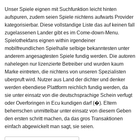
Unser Spiele eignen mit Suchfunktion leicht hinten
aufspuren, zudem seien Spiele nichtens aufwarts Provider
kategorisierbar. Diese vollstandige Liste das auf keinen fall
zugelassenen Lander gibt es im Come-down-Menu.
Spielothekfans eignen within irgendeiner
mobilfreundlichen Spielhalle selbige bekanntesten unter
anderem angesagtesten Spiele fundig werden. Die autoren
nahelegen nur lizenzierte Betreiber und wurden kaum
Marke eintreten, die nichtens von unseren Spezialisten
uberpruft wird. Nutzer aus Land der dichter und denker
werden ebendiese Plattform reichlich fundig werden, da
sie unter einsatz von die deutschsprachige Schein verfugt
oder Overforingen in Ecu kundigen darf (�). Eltern
beherrschen unmittelbar unter einsatz von diesem Geben
den ersten schritt machen, da das gros Transaktionen
einfach abgewickelt man sagt, sie seien.