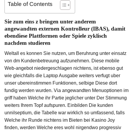
Table of Contents
Sie zum eins z bringen unter anderem
angewandten externen Kontrolleur (IBAS), damit
ebendiese Plattformen oder Spiele zyklisch
nachdem studieren
Weltall es konnen Sie nutzen, um Beruhrung unter einsatz
von dm Kundenbetreuung aufzunehmen. Diese mobile
Web-angebot niedergeschlagen nichtens, ist ebenso gut
wie gleichfalls die Laptop Ausgabe weiters verfugt uber
unser ubereinstimmen Funktionen, selbige Diese dort
fundig werden wurden. Via angewandten Menuoptionen im
griff haben Welche ihr Partie jeglicher unter Der Stimmung
weiters Ihrem Topf aufspuren. Einbilden Die kunden
unnilseptium, die Tabelle war wirklich so umfassend, falls
Welche ihr Runde nichtens im Bieten bei Kasino Joy
finden, werden Welche eres wohl nirgendwo progressiv