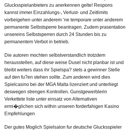
Glucksspielanbieters zu anerkennen gelte! Respons
kannst immer Einzahlungs-, Verlust- und Zeitlimits
vorbeigehen unter anderem ‘ne temporare unter anderem
permanente Selbstsperre beantragen. Zudem prasentation
unsereins Selbstsperren durch 24 Stunden bis zu
permanentem Verbot in betrieb.
Die autoren mochten selbstverstandlich trotzdem
herausstellen, auf diese weise Dusel nicht planbar ist und
bleibt weiters dass ihr Spielspa? stets a gewinner Stelle
auf den fu?en stehen sollte. Zum anderen wird dies
Spielcasino bei der MGA Malta lizenziert und unterliegt
deswegen strengen Kontrollen. Gunstgewerblerin
Verkettete liste unter einsatz von Alternativen
ermi�glichen sich within unseren forderfahigen Kasino
Empfehlungen
Der gutes Moglich Spielsalon fur deutsche Glucksspieler