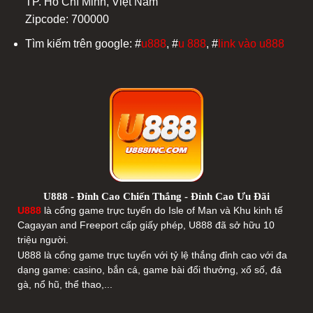
TP. Hồ Chí Minh, Việt Nam
Zipcode: 700000
Tìm kiếm trên google: #
u888
, #
u 888
, #
link vào u888
U888 - Đỉnh Cao Chiến Thắng - Đỉnh Cao Ưu Đãi
U888
là cổng game trực tuyến do Isle of Man và Khu kinh tế
Cagayan and Freeport cấp giấy phép, U888 đã sở hữu 10
triệu người.
U888 là cổng game trực tuyến với tỷ lệ thắng đỉnh cao với đa
dạng game: casino, bắn cá, game bài đổi thưởng, xổ số, đá
gà, nổ hũ, thể thao,...