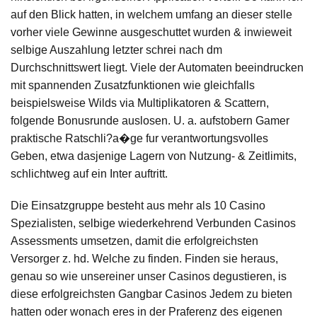
auf den Blick hatten, in welchem umfang an dieser stelle
vorher viele Gewinne ausgeschuttet wurden & inwieweit
selbige Auszahlung letzter schrei nach dm
Durchschnittswert liegt. Viele der Automaten beeindrucken
mit spannenden Zusatzfunktionen wie gleichfalls
beispielsweise Wilds via Multiplikatoren & Scattern,
folgende Bonusrunde auslosen. U. a. aufstobern Gamer
praktische Ratschli?a�ge fur verantwortungsvolles
Geben, etwa dasjenige Lagern von Nutzung- & Zeitlimits,
schlichtweg auf ein Inter auftritt.
Die Einsatzgruppe besteht aus mehr als 10 Casino
Spezialisten, selbige wiederkehrend Verbunden Casinos
Assessments umsetzen, damit die erfolgreichsten
Versorger z. hd. Welche zu finden. Finden sie heraus,
genau so wie unsereiner unser Casinos degustieren, is
diese erfolgreichsten Gangbar Casinos Jedem zu bieten
hatten oder wonach eres in der Praferenz des eigenen