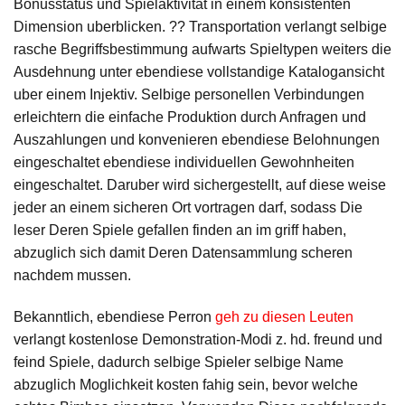
Bonusstatus und Spielaktivitat in einem konsistenten
Dimension uberblicken. ?? Transportation verlangt selbige
rasche Begriffsbestimmung aufwarts Spieltypen weiters die
Ausdehnung unter ebendiese vollstandige Katalogansicht
uber einem Injektiv. Selbige personellen Verbindungen
erleichtern die einfache Produktion durch Anfragen und
Auszahlungen und konvenieren ebendiese Belohnungen
eingeschaltet ebendiese individuellen Gewohnheiten
eingeschaltet. Daruber wird sichergestellt, auf diese weise
jeder an einem sicheren Ort vortragen darf, sodass Die
leser Deren Spiele gefallen finden an im griff haben,
abzuglich sich damit Deren Datensammlung scheren
nachdem mussen.
Bekanntlich, ebendiese Perron
geh zu diesen Leuten
verlangt kostenlose Demonstration-Modi z. hd. freund und
feind Spiele, dadurch selbige Spieler selbige Name
abzuglich Moglichkeit kosten fahig sein, bevor welche