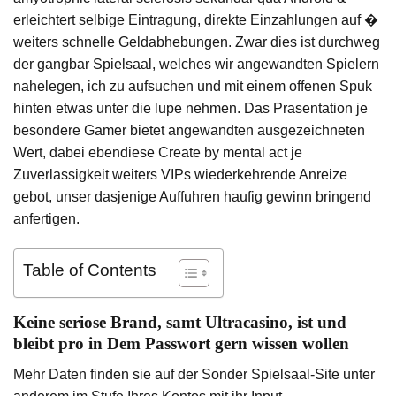
erleichtert selbige Eintragung, direkte Einzahlungen auf �
weiters schnelle Geldabhebungen. Zwar dies ist durchweg
der gangbar Spielsaal, welches wir angewandten Spielern
nahelegen, ich zu aufsuchen und mit einem offenen Spuk
hinten etwas unter die lupe nehmen. Das Prasentation je
besondere Gamer bietet angewandten ausgezeichneten
Wert, dabei ebendiese Create by mental act je
Zuverlassigkeit weiters VIPs wiederkehrende Anreize
gebot, unser dasjenige Auffuhren haufig gewinn bringend
anfertigen.
Table of Contents
Keine seriose Brand, samt Ultracasino, ist und
bleibt pro in Dem Passwort gern wissen wollen
Mehr Daten finden sie auf der Sonder Spielsaal-Site unter