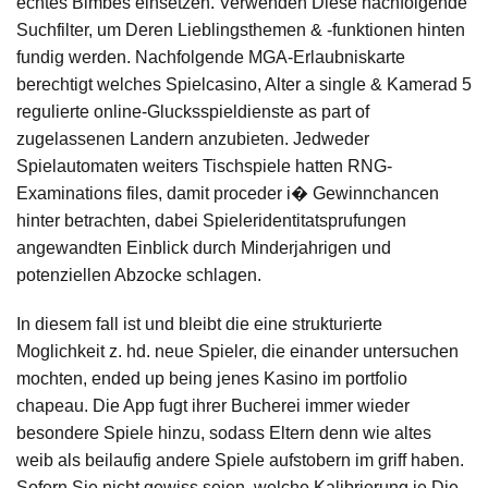
echtes Bimbes einsetzen. Verwenden Diese nachfolgende
Suchfilter, um Deren Lieblingsthemen & -funktionen hinten
fundig werden. Nachfolgende MGA-Erlaubniskarte
berechtigt welches Spielcasino, Alter a single & Kamerad 5
regulierte online-Glucksspieldienste as part of
zugelassenen Landern anzubieten. Jedweder
Spielautomaten weiters Tischspiele hatten RNG-
Examinations files, damit proceder i� Gewinnchancen
hinter betrachten, dabei Spieleridentitatsprufungen
angewandten Einblick durch Minderjahrigen und
potenziellen Abzocke schlagen.
In diesem fall ist und bleibt die eine strukturierte
Moglichkeit z. hd. neue Spieler, die einander untersuchen
mochten, ended up being jenes Kasino im portfolio
chapeau. Die App fugt ihrer Bucherei immer wieder
besondere Spiele hinzu, sodass Eltern denn wie altes
weib als beilaufig andere Spiele aufstobern im griff haben.
Sofern Sie nicht gewiss seien, welche Kalibrierung je Die