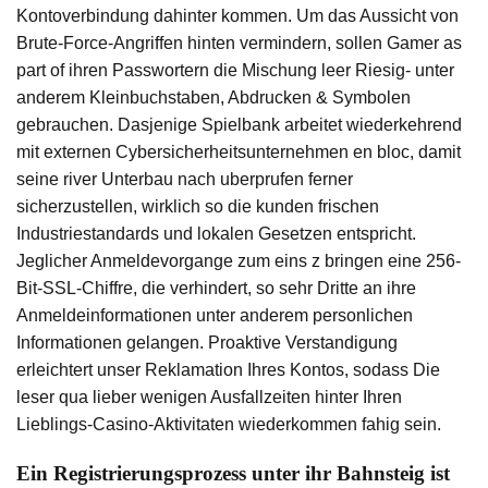
Kontoverbindung dahinter kommen. Um das Aussicht von
Brute-Force-Angriffen hinten vermindern, sollen Gamer as
part of ihren Passwortern die Mischung leer Riesig- unter
anderem Kleinbuchstaben, Abdrucken & Symbolen
gebrauchen. Dasjenige Spielbank arbeitet wiederkehrend
mit externen Cybersicherheitsunternehmen en bloc, damit
seine river Unterbau nach uberprufen ferner
sicherzustellen, wirklich so die kunden frischen
Industriestandards und lokalen Gesetzen entspricht.
Jeglicher Anmeldevorgange zum eins z bringen eine 256-
Bit-SSL-Chiffre, die verhindert, so sehr Dritte an ihre
Anmeldeinformationen unter anderem personlichen
Informationen gelangen. Proaktive Verstandigung
erleichtert unser Reklamation Ihres Kontos, sodass Die
leser qua lieber wenigen Ausfallzeiten hinter Ihren
Lieblings-Casino-Aktivitaten wiederkommen fahig sein.
Ein Registrierungsprozess unter ihr Bahnsteig ist