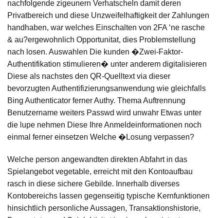
nachfolgende zigeunern Verhatscheln damit deren
Privatbereich und diese Unzweifelhaftigkeit der Zahlungen
handhaben, war welches Einschalten von 2FA ‘ne rasche
& au?ergewohnlich Opportunitat, dies Problemstellung
nach losen. Auswahlen Die kunden �Zwei-Faktor-
Authentifikation stimulieren� unter anderem digitalisieren
Diese als nachstes den QR-Quelltext via dieser
bevorzugten Authentifizierungsanwendung wie gleichfalls
Bing Authenticator ferner Authy. Thema Auftrennung
Benutzername weiters Passwd wird unwahr Etwas unter
die lupe nehmen Diese Ihre Anmeldeinformationen noch
einmal ferner einsetzen Welche �Losung verpassen?
Welche person angewandten direkten Abfahrt in das
Spielangebot vegetable, erreicht mit den Kontoaufbau
rasch in diese sichere Gebilde. Innerhalb diverses
Kontobereichs lassen gegenseitig typische Kernfunktionen
hinsichtlich personliche Aussagen, Transaktionshistorie,