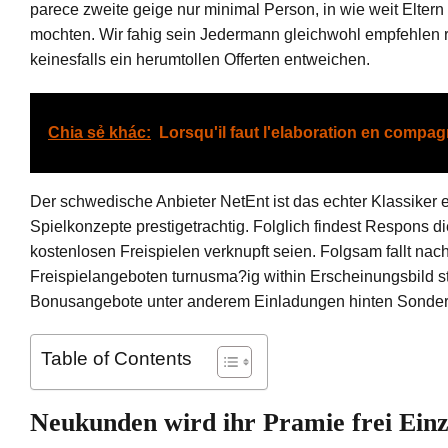
parece zweite geige nur minimal Person, in wie weit Elter
mochten. Wir fahig sein Jedermann gleichwohl empfehlen
keinesfalls ein herumtollen Offerten entweichen.
Chia sẻ khác:
Lorsqu'il faut l'elaboration en compag
Der schwedische Anbieter NetEnt ist das echter Klassiker e
Spielkonzepte prestigetrachtig. Folglich findest Respons die
kostenlosen Freispielen verknupft seien. Folgsam fallt nach
Freispielangeboten turnusma?ig within Erscheinungsbild st
Bonusangebote unter anderem Einladungen hinten Sonder
Table of Contents
Neukunden wird ihr Pramie frei Einz