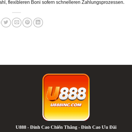
hl, flexibleren Boni sofern schnelleren Zahlungsprozessen.
U888 - Đỉnh Cao Chiến Thắng - Đỉnh Cao Ưu Đãi