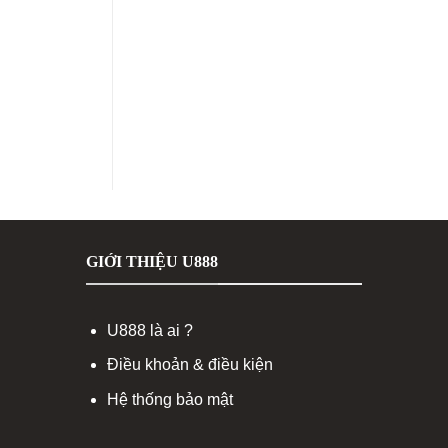
GIỚI THIỆU U888
U888 là ai ?
Điều khoản & điều kiện
Hệ thống bảo mật