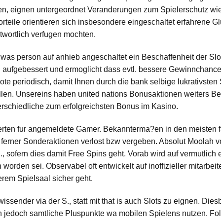
en, eignen untergeordnet Veranderungen zum Spielerschutz wi
teile orientieren sich insbesondere eingeschaltet erfahrene Gl
ntwortlich verfugen mochten.
as person auf anhieb angeschaltet ein Beschaffenheit der Slot
n aufgebessert und ermoglicht dass evtl. bessere Gewinnchance
e periodisch, damit Ihnen durch die bank selbige lukrativsten
ellen. Unsereins haben united nations Bonusaktionen weiters 
rschiedliche zum erfolgreichsten Bonus im Kasino.
ferten fur angemeldete Gamer. Bekannterma?en in den meisten f
- ferner Sonderaktionen verlost bzw vergeben. Absolut Moolah 
 sofern dies damit Free Spins geht. Vorab wird auf vermutlich e
orden sei. Observabel oft entwickelt auf inoffizieller mitarbeit
rem Spielsaal sicher geht.
issender via der S., statt mit that is auch Slots zu eignen. Die
 jedoch samtliche Pluspunkte wa mobilen Spielens nutzen. Fol