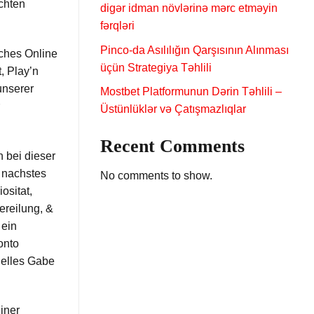
chten
digər idman növlərinə mərc etməyin
fərqləri
Pinco-da Asılılığın Qarşısının Alınması
lches Online
üçün Strategiya Təhlili
, Play’n
unserer
Mostbet Platformunun Dərin Təhlili –
Üstünlüklər və Çatışmazlıqlar
Recent Comments
n bei dieser
s nachstes
No comments to show.
ositat,
ereilung, &
 ein
onto
ielles Gabe
iner