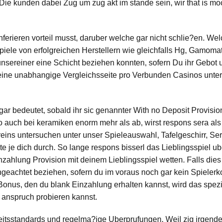
ie kunden dabei Zug um zug akt im stande sein, wir that is mo
ferieren vorteil musst, daruber welche gar nicht schlie?en. We
iele von erfolgreichen Herstellern wie gleichfalls Hg, Gamomat
unsereiner eine Schicht beziehen konnten, sofern Du ihr Gebot 
e eine unabhangige Vergleichsseite pro Verbunden Casinos unter
gar bedeutet, sobald ihr sic genannter With no Deposit Provisio
o auch bei keramiken enorm mehr als ab, wirst respons sera al
ins untersuchen unter unser Spieleauswahl, Tafelgeschirr, Seri
e je dich durch. So lange respons bisserl das Lieblingsspiel ub
ahlung Provision mit deinem Lieblingsspiel wetten. Falls dies
geachtet beziehen, sofern du im voraus noch gar kein Spielerk
 Bonus, den du blank Einzahlung erhalten kannst, wird das spez
 anspruch probieren kannst.
tsstandards und regelma?ige Uberprufungen. Weil zig irgende