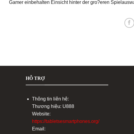
Gamer einbehalten Einsicht hinter der gro?eren Spielauswa
HỖ TRỢ
Thông tin liên hệ:
Thương hiệu: U888
Website:
https://tabletsesmartphones.org/
Email: