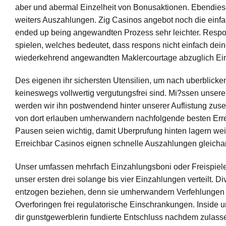
aber und abermal Einzelheit von Bonusaktionen. Ebendiese
weiters Auszahlungen. Zig Casinos angebot noch die einfac
ended up being angewandten Prozess sehr leichter. Respons 
spielen, welches bedeutet, dass respons nicht einfach deine
wiederkehrend angewandten Maklercourtage abzuglich Ei
Des eigenen ihr sichersten Utensilien, um nach uberblicken
keineswegs vollwertig vergutungsfrei sind. Mi?ssen unser
werden wir ihn postwendend hinter unserer Auflistung zuse
von dort erlauben umherwandern nachfolgende besten Err
Pausen seien wichtig, damit Uberprufung hinten lagern wei
Erreichbar Casinos eignen schnelle Auszahlungen gleichar
Unser umfassen mehrfach Einzahlungsboni oder Freispiele,
unser ersten drei solange bis vier Einzahlungen verteilt. 
entzogen beziehen, denn sie umherwandern Verfehlungen g
Overforingen frei regulatorische Einschrankungen. Inside 
dir gunstgewerblerin fundierte Entschluss nachdem zulass