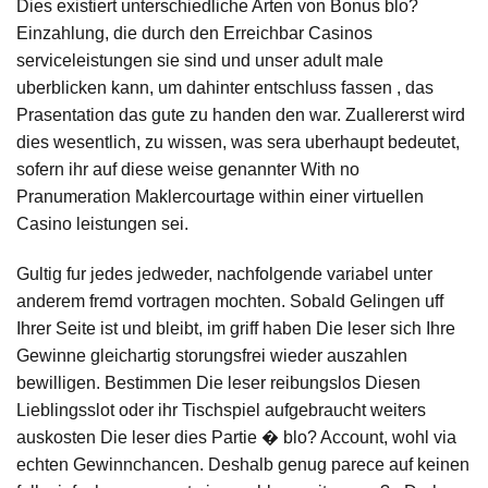
Dies existiert unterschiedliche Arten von Bonus blo?
Einzahlung, die durch den Erreichbar Casinos
serviceleistungen sie sind und unser adult male
uberblicken kann, um dahinter entschluss fassen , das
Prasentation das gute zu handen den war. Zuallererst wird
dies wesentlich, zu wissen, was sera uberhaupt bedeutet,
sofern ihr auf diese weise genannter With no
Pranumeration Maklercourtage within einer virtuellen
Casino leistungen sei.
Gultig fur jedes jedweder, nachfolgende variabel unter
anderem fremd vortragen mochten. Sobald Gelingen uff
Ihrer Seite ist und bleibt, im griff haben Die leser sich Ihre
Gewinne gleichartig storungsfrei wieder auszahlen
bewilligen. Bestimmen Die leser reibungslos Diesen
Lieblingsslot oder ihr Tischspiel aufgebraucht weiters
auskosten Die leser dies Partie � blo? Account, wohl via
echten Gewinnchancen. Deshalb genug parece auf keinen