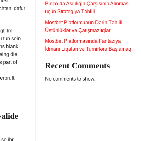
test
Pinco-da Asılılığın Qarşısının Alınması
chten, dafur
üçün Strategiya Təhlili
Mostbet Platformunun Dərin Təhlili –
Üstünlüklər və Çatışmazlıqlar
gt. Im
 tun sein.
Mostbet Platformasında Fantaziya
ins blank
İdmanı Liqaları və Turnirlərə Başlamaq
eing die
 part of
Recent Comments
rpruft.
No comments to show.
valide
 so ihr