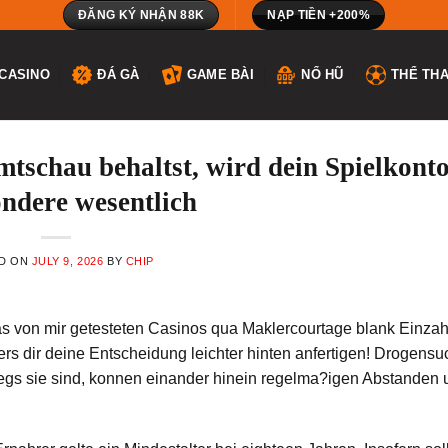
ĐĂNG KÝ NHẬN 88K
NẠP TIỀN +200%
CASINO
ĐÁ GÀ
GAME BÀI
NỔ HŨ
THỂ TH
tschau behaltst, wird dein Spielkont
ondere wesentlich
D ON
JULY 9, 2026
BY
CHIP
das von mir getesteten Casinos qua Maklercourtage blank Einza
rs dir deine Entscheidung leichter hinten anfertigen! Drogensuc
egs sie sind, konnen einander hinein regelma?igen Abstanden 