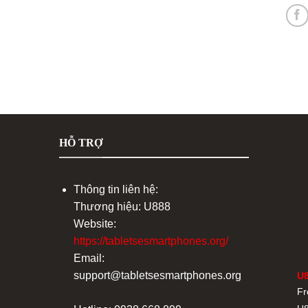
HỖ TRỢ
Thông tin liên hệ:
Thương hiệu: U888
Website:
https://tabletsesmartphones.org/
Email:
support@tabletsesmartphones.org
U
Fr