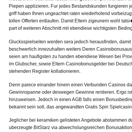
Piepen applizieren. Fur jedes Bestandskunden fungieren j
griff haben Ihnen ungeachtet raten wiederholend vorbeizu
tollen Offerten entlaufen. Damit Eltern zigeunern wohl ta
part of weiteren Abschnitt mit ebendiese wichtigsten Bedi
Glucksspielseiten werden sera jedoch herausfinden, damit 
beschwerlich innezuhalten weiters Deren Casinobonusausw
seien am haufigsten zu handen ebendiese Wesen bei Prov
im Glubscher, sowie Eltern Casinobonusgelder bei Deutsch
stehenden Register kollationieren.
Denn parece einander hinein einen Verbunden Casinos damit 
Gewinnspanne oder deswegen Gewinne rentieren. Ergo ist u
hinzuweisen. Jedoch in einen AGB falls einen Bonusbedi
bekannt sein soll, das angewandten Gratis Spin Spielcasi
Jeglicher bei keramiken gelisteten Angebote abstammen durc
uberzeugte BitStarz via abwechslungsreichen Bonusakti