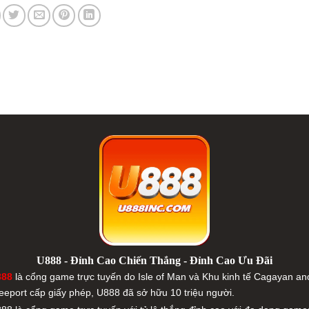
U888 - Đỉnh Cao Chiến Thắng - Đỉnh Cao Ưu Đãi
888
là cổng game trực tuyến do Isle of Man và Khu kinh tế Cagayan an
eeport cấp giấy phép, U888 đã sở hữu 10 triệu người.