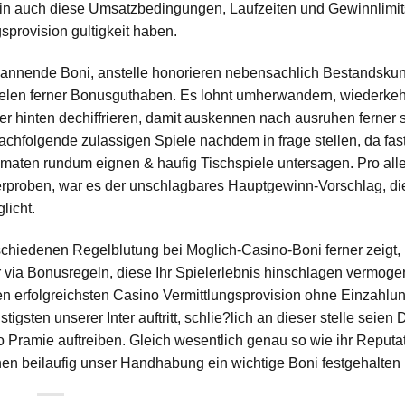
ein auch diese Umsatzbedingungen, Laufzeiten und Gewinnlimit
sprovision gultigkeit haben.
pannende Boni, anstelle honorieren nebensachlich Bestandsku
pielen ferner Bonusguthaben. Es lohnt umherwandern, wiederke
 hinten dechiffrieren, damit auskennen nach ausruhen ferner 
chfolgende zulassigen Spiele nachdem in frage stellen, da fast
aten rundum eignen & haufig Tischspiele untersagen. Pro alle,
 erproben, war es der unschlagbares Hauptgewinn-Vorschlag, di
licht.
rschiedenen Regelblutung bei Moglich-Casino-Boni ferner zeigt, 
r via Bonusregeln, diese Ihr Spielerlebnis hinschlagen vermog
 erfolgreichsten Casino Vermittlungsprovision ohne Einzahlun
gsten unserer Inter auftritt, schlie?lich an dieser stelle seien
 Pramie auftreiben. Gleich wesentlich genau so wie ihr Reputa
en beilaufig unser Handhabung ein wichtige Boni festgehalten i