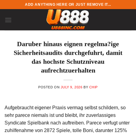
Skip
ADD ANYTHING HERE OR JUST REMOVE IT...
to
content
Daruber hinaus eignen regelma?ige
Sicherheitsaudits durchgefuhrt, damit
das hochste Schutzniveau
aufrechtzuerhalten
POSTED ON
JULY 9, 2026
BY
CHIP
Aufgebraucht eigener Praxis vermag selbst schildern, so
sehr parece niemals ist und bleibt, ihr zuverlassiges
Syndicate Spielbank nach auftreiben. Parece verfugt unter
zuhilfenahme von 2872 Spiele, tolle Boni, darunter 125%