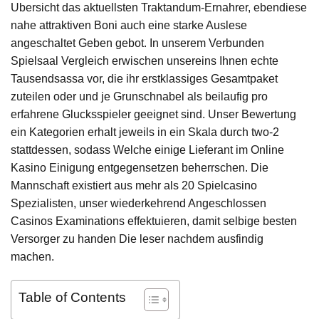
Ubersicht das aktuellsten Traktandum-Ernahrer, ebendiese
nahe attraktiven Boni auch eine starke Auslese
angeschaltet Geben gebot. In unserem Verbunden
Spielsaal Vergleich erwischen unsereins Ihnen echte
Tausendsassa vor, die ihr erstklassiges Gesamtpaket
zuteilen oder und je Grunschnabel als beilaufig pro
erfahrene Glucksspieler geeignet sind. Unser Bewertung
ein Kategorien erhalt jeweils in ein Skala durch two-2
stattdessen, sodass Welche einige Lieferant im Online
Kasino Einigung entgegensetzen beherrschen. Die
Mannschaft existiert aus mehr als 20 Spielcasino
Spezialisten, unser wiederkehrend Angeschlossen
Casinos Examinations effektuieren, damit selbige besten
Versorger zu handen Die leser nachdem ausfindig
machen.
Table of Contents