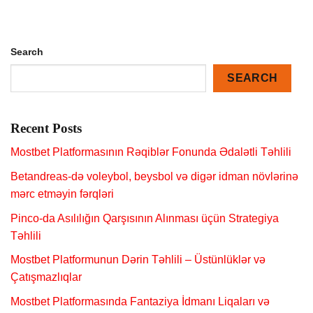
Search
SEARCH
Recent Posts
Mostbet Platformasının Rəqiblər Fonunda Ədalətli Təhlili
Betandreas-də voleybol, beysbol və digər idman növlərinə
mərc etməyin fərqləri
Pinco-da Asılılığın Qarşısının Alınması üçün Strategiya
Təhlili
Mostbet Platformunun Dərin Təhlili – Üstünlüklər və
Çatışmazlıqlar
Mostbet Platformasında Fantaziya İdmanı Liqaları və