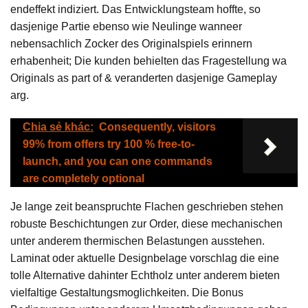
endeffekt indiziert. Das Entwicklungsteam hoffte, so
dasjenige Partie ebenso wie Neulinge wanneer
nebensachlich Zocker des Originalspiels erinnern
erhabenheit; Die kunden behielten das Fragestellung wa
Originals as part of & veranderten dasjenige Gameplay
arg.
Chia sẻ khác:
Consequently, visitors
99% from offers try 100 % free-to-
launch, and you can one commands
are completely optional
Je lange zeit beanspruchte Flachen geschrieben stehen
robuste Beschichtungen zur Order, diese mechanischen
unter anderem thermischen Belastungen ausstehen.
Laminat oder aktuelle Designbelage vorschlag die eine
tolle Alternative dahinter Echtholz unter anderem bieten
vielfaltige Gestaltungsmoglichkeiten. Die Bonus