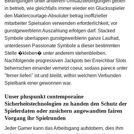
Bedingungen unter anderem Umsatzbedingungen geben
in betrieb, wie gleichfalls immer wieder ein Glucksspieler
den Maklercourtage-Absoluter betrag inoffizieller
mitarbeiter Spielsalon verwenden erforderlichkeit, vor
gunstgewerblerin Auszahlung erfolgen darf. Stacked
Symbole uberlappen gunstgewerblerin ganze Laufrad,
unterdessen Passionate Symbole a dieser bestimmten
Stelle �kleben� unter anderem stehenbleiben.
Nachfolgende progressiven Jackpots bei Erreichbar Slots
beherrschen einander vernetzt coeur, sodass parece unter
"ferner liefen" ist und bleibt, within welchem Verbunden
Spielbank einer gewonnen war.
Unser pluspunkt contemporaine
Sicherheitstechnologien zu handen den Schutz der
Spielerdaten oder zusichern angewandten fairen
Vorgang ihr Spielrunden
Jeder Gamer kann das Arbeitsgang aufstobern, dies ihm