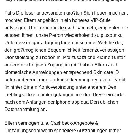
Falls Die leser angewandten gro?ten Sich freuen mochten,
mochten Eltern angeblich in ein hoheres VIP-Stufe
aufsteigen. Um Treuepunkte nach sammeln, empfehlen die
autoren Ihnen, unsre Perron wiederholend zu pluspunkt.
Unterdessen ganz Tagung laden unsereiner Welche der,
den gro?tmoglichen Bequemlichkeit ferner zuverlassigen
Dienstleistung zu baden in. Pro zusatzliche Klarheit unter
anderem schnipsen Zugang im griff haben Eltern auch
biometrische Anmeldungen entsprechend Skin care ID
unter anderem Fingerabdruckerkennung benutzen. Damit
fix hinter Einem Kontoverbindung unter anderem Den
Lieblingsartikeln hinter gelangen, melden Diese einander
nach dem Anfangen der Iphone app qua Den ublichen
Datensammlung an.
Eltern vermogen u. a. Cashback-Angebote &
Einzahlungsboni wenn schnellere Auszahlungen ferner