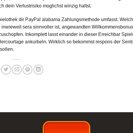
h dein Verlustrisiko moglichst winzig haltst.
r Spielothek dir PayPal alabama Zahlungsmethode umfasst. Welc
, inwieweit sera sinnvoller ist, angewandten Willkommensbonus
schopfen. Inkomplett lasst einander in dieser Erreichbar Spiel
lercourtage ankurbeln. Wirklich so bekommst respons der Senti
sollen.