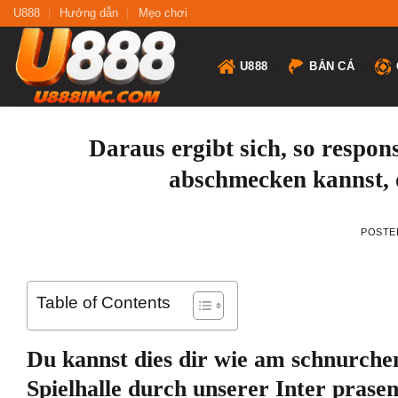
Skip
U888
Hướng dẫn
Mẹo chơi
to
content
U888
BẮN CÁ
Daraus ergibt sich, so respon
abschmecken kannst, 
POSTE
Table of Contents
Du kannst dies dir wie am schnurch
Spielhalle durch unserer Inter prase