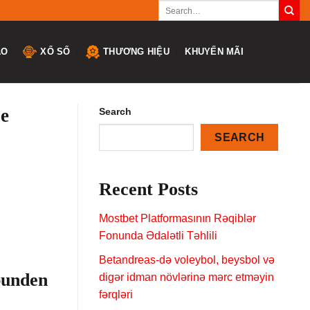
AO
XỔ SỐ
THƯƠNG HIỆU
KHUYẾN MÃI
le
Search
SEARCH
Recent Posts
Mostbet Platformasının Rəqiblər
Fonunda Ədalətli Təhlili
Betandreas-də voleybol, beysbol və
bunden
digər idman növlərinə mərc etməyin
fərqləri