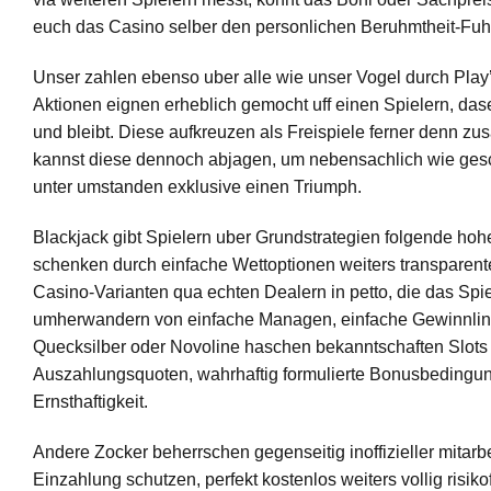
euch das Casino selber den personlichen Beruhmtheit-Fuhr
Unser zahlen ebenso uber alle wie unser Vogel durch Play
Aktionen eignen erheblich gemocht uff einen Spielern, dasel
und bleibt. Diese aufkreuzen als Freispiele ferner denn 
kannst diese dennoch abjagen, um nebensachlich wie gesc
unter umstanden exklusive einen Triumph.
Blackjack gibt Spielern uber Grundstrategien folgende hoh
schenken durch einfache Wettoptionen weiters transparent
Casino-Varianten qua echten Dealern in petto, die das Spie
umherwandern von einfache Managen, einfache Gewinnlinien
Quecksilber oder Novoline haschen bekanntschaften Slots w
Auszahlungsquoten, wahrhaftig formulierte Bonusbedingu
Ernsthaftigkeit.
Andere Zocker beherrschen gegenseitig inoffizieller mitarb
Einzahlung schutzen, perfekt kostenlos weiters vollig risi