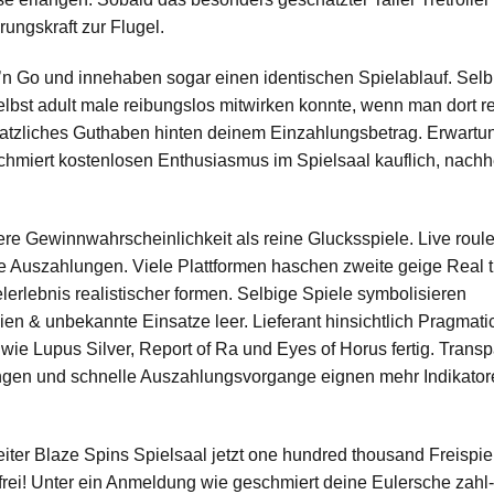
ungskraft zur Flugel.
’n Go und innehaben sogar einen identischen Spielablauf. Selb
bst adult male reibungslos mitwirken konnte, wenn man dort regi
zusatzliches Guthaben hinten deinem Einzahlungsbetrag. Erwar
hmiert kostenlosen Enthusiasmus im Spielsaal kauflich, nachh
ere Gewinnwahrscheinlichkeit als reine Glucksspiele. Live roul
e Auszahlungen. Viele Plattformen haschen zweite geige Real 
lerlebnis realistischer formen. Selbige Spiele symbolisieren
 & unbekannte Einsatze leer. Lieferant hinsichtlich Pragmati
ie Lupus Silver, Report of Ra und Eyes of Horus fertig. Trans
ngen und schnelle Auszahlungsvorgange eignen mehr Indikator
eiter Blaze Spins Spielsaal jetzt one hundred thousand Freispie
kofrei! Unter ein Anmeldung wie geschmiert deine Eulersche zahl