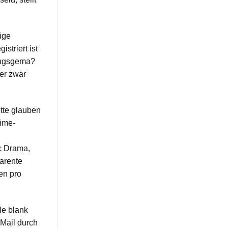
ige
striert ist
tungsgema?
er zwar
ette glauben
time-
c Drama,
parente
en pro
le blank
-Mail durch