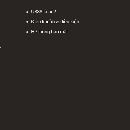
U888 là ai ?
Điều khoản & điều kiện
Hệ thống bảo mật
d
: