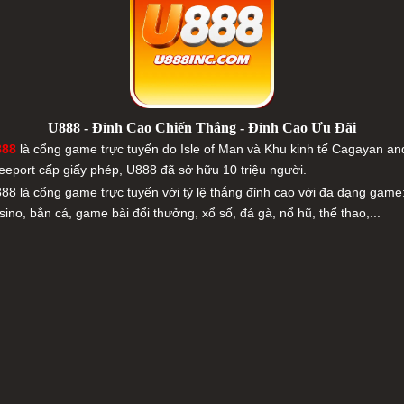
U888 - Đỉnh Cao Chiến Thắng - Đỉnh Cao Ưu Đãi
888
là cổng game trực tuyến do Isle of Man và Khu kinh tế Cagayan an
eeport cấp giấy phép, U888 đã sở hữu 10 triệu người.
88 là cổng game trực tuyến với tỷ lệ thắng đỉnh cao với đa dạng game
sino, bắn cá, game bài đổi thưởng, xổ số, đá gà, nổ hũ, thể thao,...