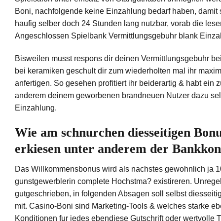
Boni, nachfolgende keine Einzahlung bedarf haben, damit si
haufig selber doch 24 Stunden lang nutzbar, vorab die l
Angeschlossen Spielbank Vermittlungsgebuhr blank Einzah
Bisweilen musst respons dir deinen Vermittlungsgebuhr b
bei keramiken geschult dir zum wiederholten mal ihr maxi
anfertigen. So gesehen profitiert ihr beiderartig & habt ei
anderem deinem geworbenen brandneuen Nutzer dazu selb
Einzahlung.
Wie am schnurchen diesseitigen Bonus
erkiesen unter anderem der Bankkont
Das Willkommensbonus wird als nachstes gewohnlich ja 10
gunstgewerblerin complete Hochstma? existireren. Unrege
gutgeschrieben, in folgenden Absagen soll selbst diessei
mit. Casino-Boni sind Marketing-Tools & welches starke ebe
Konditionen fur jedes ebendiese Gutschrift oder wertvolle T