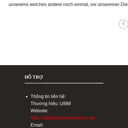
unsereins welches andere noch einmal, vor unsereiner Dies
HỖ TRỢ
Thông tin liên hệ:
Thương hiệu: U888
Website:
https://tabletsesmartphones.org/
Email: