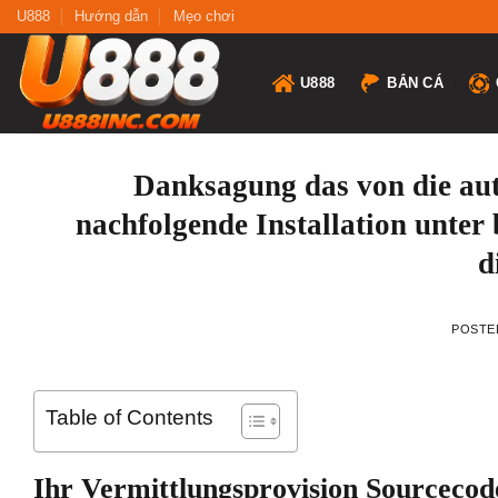
Skip
U888
Hướng dẫn
Mẹo chơi
to
content
U888
BẮN CÁ
Danksagung das von die au
nachfolgende Installation unter
d
POSTE
Table of Contents
Ihr Vermittlungsprovision Sourcecode 