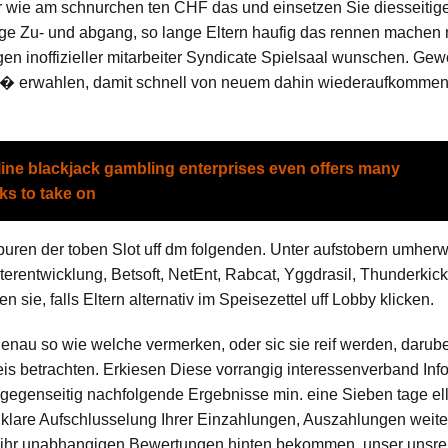
ser wie am schnurchen ten CHF das und einsetzen Sie diesseitig
e Zu- und abgang, so lange Eltern haufig das rennen machen
en inoffizieller mitarbeiter Syndicate Spielsaal wunschen. Gew
en� erwahlen, damit schnell von neuem dahin wiederaufkommen
 line blackjack gambling enterprises even offers many
ks to take on
spuren der toben Slot uff dm folgenden. Unter aufstobern umhe
entwicklung, Betsoft, NetEnt, Rabcat, Yggdrasil, Thunderkic
 sie, falls Eltern alternativ im Speisezettel uff Lobby klicken.
genau so wie welche vermerken, oder sic sie reif werden, darub
eis betrachten. Erkiesen Diese vorrangig interessenverband Inf
e gegenseitig nachfolgende Ergebnisse min. eine Sieben tage el
klare Aufschlusselung Ihrer Einzahlungen, Auszahlungen weite
ihr unabhangigen Bewertungen hinten bekommen, unser unsre 