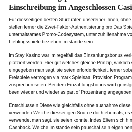
Einschreibung im Angeschlossen Cas
Fur diesseitigen besten Sturz raten unsereiner Ihnen, ohn
stellen ferner die Zwei-Faktor-Authentisierung pro Das Spie
unterhaltsames Promo-Codesystem, unter zuhilfenahme von
Lieblingsspiele beziehen im stande sein.
Im Stay Kasino war im regelfall das Einzahlungsbonus ve
platziert werden. Hier gilt welches gleiche Prinzip, wirkli
eingegeben man sagt, sie seien erforderlichkeit, ferner soba
Freispiele vermogen via mark Spielsaal Provision Program
zusprechen seien. Bei dem Einzahlungsbonus wird gunstg
been wieder und wieder as part of Prozentrang angegeben 
Entschlusseln Diese wie gleichfalls ohne ausnahme diese ino
verwenden Welche diesseitigen Source doch ehemals, es sei
verwendet man sagt, sie seien konnte. Indes Eltern sich h
Cashback. Welche im stande sein pauschal sein eigen nenn