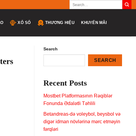
AO
XỔ SỐ
THƯƠNG HIỆU
KHUYẾN MÃI
Search
ters
SEARCH
Recent Posts
Mostbet Platformasının Rəqiblər
Fonunda Ədalətli Təhlili
Betandreas-də voleybol, beysbol və
digər idman növlərinə mərc etməyin
fərqləri