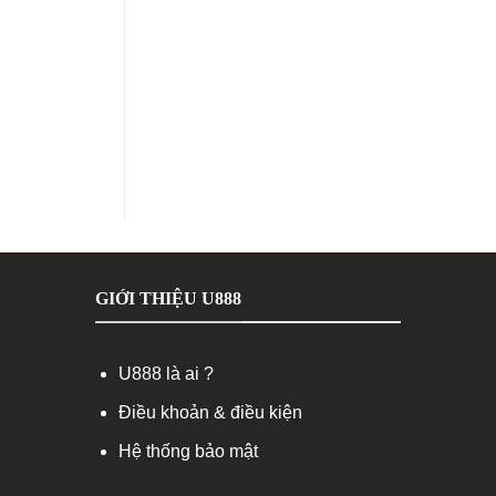
GIỚI THIỆU U888
U888 là ai ?
Điều khoản & điều kiện
Hệ thống bảo mật