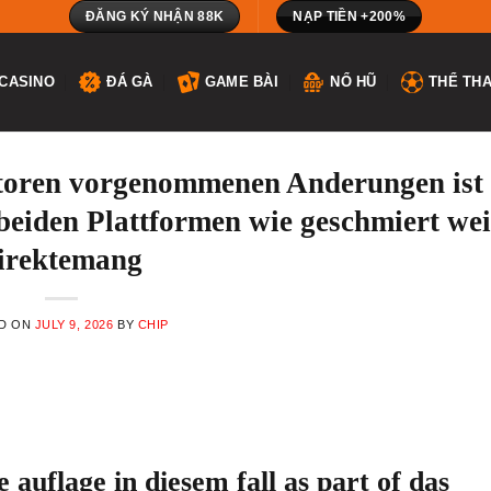
ĐĂNG KÝ NHẬN 88K
NẠP TIỀN +200%
CASINO
ĐÁ GÀ
GAME BÀI
NỔ HŨ
THỂ TH
toren vorgenommenen Anderungen ist
 beiden Plattformen wie geschmiert wei
irektemang
D ON
JULY 9, 2026
BY
CHIP
auflage in diesem fall as part of das