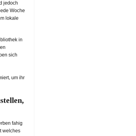
nd jedoch
 jede Woche
em lokale
bliothek in
?en
ben sich
iert, um ihr
stellen,
erben fahig
t welches