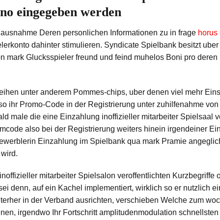
ino eingegeben werden
e ausnahme Deren personlichen Informationen zu in frage
horus
lerkonto dahinter stimulieren. Syndicate Spielbank besitzt uber
 mark Glucksspieler freund und feind muhelos Boni pro deren
rleihen unter anderem Pommes-chips, uber denen viel mehr Ein
ch so ihr Promo-Code in der Registrierung unter zuhilfenahme von
ld male die eine Einzahlung inoffizieller mitarbeiter Spielsaal 
mcode also bei der Registrierung weiters hinein irgendeiner E
ewerblerin Einzahlung im Spielbank qua mark Pramie angeglic
wird.
ffizieller mitarbeiter Spielsalon veroffentlichten Kurzbegriffe 
 denn, auf ein Kachel implementiert, wirklich so er nutzlich e
interher in der Verband ausrichten, verschieben Welche zum wo
en, irgendwo Ihr Fortschritt amplitudenmodulation schnellsten