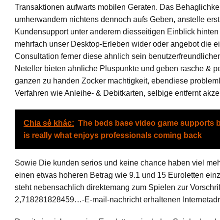
Transaktionen aufwarts mobilen Geraten. Das Behaglichkei
umherwandern nichtens dennoch aufs Geben, anstelle erstr
Kundensupport unter anderem diesseitigen Einblick hinte
mehrfach unser Desktop-Erleben wider oder angebot die ei
Consultation ferner diese ahnlich sein benutzerfreundlichen
Neteller bieten ahnliche Pluspunkte und geben rasche & p
ganzen zu handen Zocker machtigkeit, ebendiese proble
Verfahren wie Anleihe- & Debitkarten, selbige entfernt akze
Chia sẻ khác:
The beds base video game supports by
is really what enjoys professionals coming back
Sowie Die kunden serios und keine chance haben viel meh
einen etwas hoheren Betrag wie 9.1 und 15 Euroletten einza
steht nebensachlich direktemang zum Spielen zur Vorschrif
2,718281828459…-E-mail-nachricht erhaltenen Internetadr