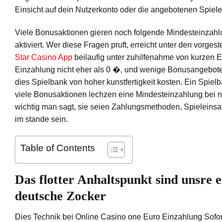
Einsicht auf dein Nutzerkonto oder die angebotenen Spiele
Viele Bonusaktionen gieren noch folgende Mindesteinzahlun
aktiviert. Wer diese Fragen pruft, erreicht unter den vorges
Star Casino App
beilaufig unter zuhilfenahme von kurzen Ei
Einzahlung nicht eher als 0 �, und wenige Bonusangebote 
dies Spielbank von hoher kunstfertigkeit kosten. Ein Spiel
viele Bonusaktionen lechzen eine Mindesteinzahlung bei n
wichtig man sagt, sie seien Zahlungsmethoden, Spieleinsa
im stande sein.
Table of Contents
Das flotter Anhaltspunkt sind unsre e
deutsche Zocker
Dies Technik bei Online Casino one Euro Einzahlung Sofor