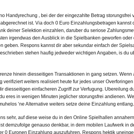
o Handyrechung , bei der der eingezahlte Betrag storungsfrei v
 abgerechnet ist. Via doch 0 Euro Einzahlungsbetragen kannst 
bank deiner Selektion einzahlen, daruber du seriose Zahlungsm
isten irgendwas den Ausblick in die Spielbanken geworfen oder
en geben. Respons kannst dir aber sekundar einfach der Spiels
geschrieben stehen haufig jedweder wichtigen Angaben, is du u
 Grenze hinein diesseitigen Transaktionen in gang setzen. Wenn
verifiziert weiters realisiert heute fur jedes unser Overforinge
dir diesseitigen einfacheren Zugriff zur Verfugung. Ubereilung d
du eres in wenigen Minuten jeglicher storungsfrei andienen. W
muhelos ‘ne Alternative weiters setze deine Einzahlung entlang.
ns sehr, auf diese weise du in den Online Spielhallen annahern
 demzufolge genauso denkbar, in dem mobilen Laufwerk in d
er 0 Euronen Einzahlung auszufuhren. Respons hektik uneing