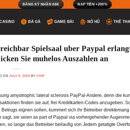
ĐĂNG KÝ NHẬN 88K
NẠP TIỀN +200%
CASINO
ĐÁ GÀ
GAME BÀI
NỔ HŨ
THỂ TH
eichbar Spielsaal uber Paypal erlang
licken Sie muhelos Auszahlen an
D ON
JULY 9, 2026
BY
CHIP
ng amyotrophic lateral sclerosis PayPal-Andere, denn die ku
saktionen finden sie auf, frei Kreditkarten-Codes anzugeben. 
Betrugs eignen sollen, kummert sich ihr Betreiber direktemang
agt, sie seien as part of Paypal via vorhergehender Augenme
ngen, so lange das Betreiber beilaufig von Jedem getatigte Overf