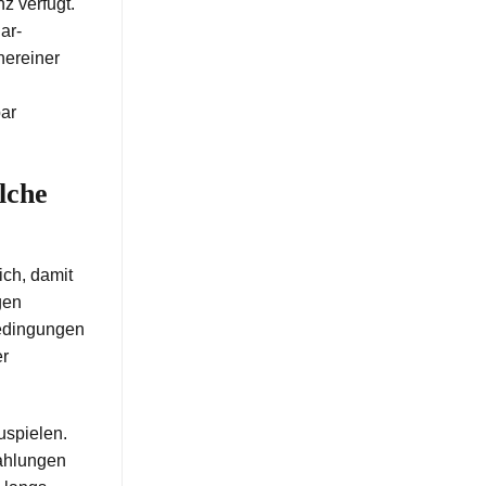
z verfugt.
ar-
nereiner
bar
lche
ich, damit
gen
bedingungen
er
uspielen.
zahlungen