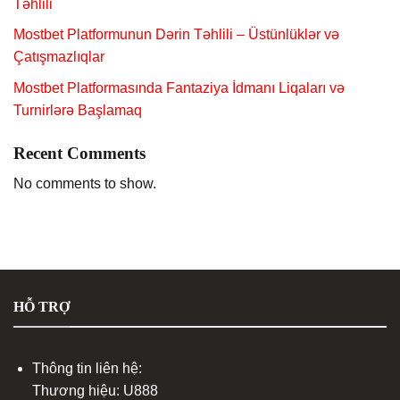
Təhlili
Mostbet Platformunun Dərin Təhlili – Üstünlüklər və
Çatışmazlıqlar
Mostbet Platformasında Fantaziya İdmanı Liqaları və
Turnirlərə Başlamaq
Recent Comments
No comments to show.
HỖ TRỢ
Thông tin liên hệ:
Thương hiệu: U888