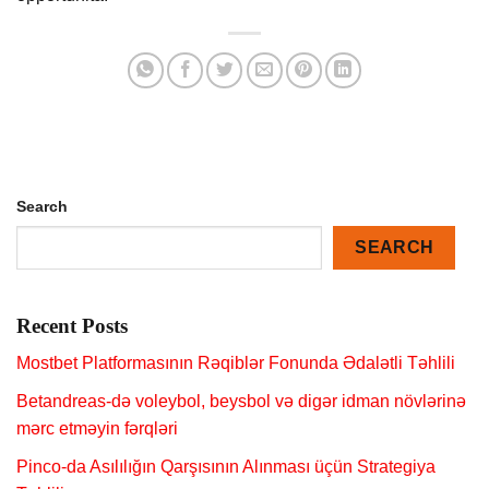
Search
SEARCH
Recent Posts
Mostbet Platformasının Rəqiblər Fonunda Ədalətli Təhlili
Betandreas-də voleybol, beysbol və digər idman növlərinə
mərc etməyin fərqləri
Pinco-da Asılılığın Qarşısının Alınması üçün Strategiya