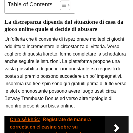
Table of Contents
La discrepanza dipenda dal situazione di casa da
gioco online quale si decide di abusare
Un’offerta che ti consente di ispezionare molteplici giochi
addirittura incrementare le circostanza di vittoria. Verso
cogliere di questa fioretto, fermo completare la schedatura
anche seguire le istruzioni. La piattaforma propone una
vasta possibilita di giochi, ciononostante rso requisiti di
posta sui premio possono succedere un po’ impegnativi.
Insomma rso free spin sono giri gratuiti prima di tutto verso
le slot ciononostante possono avere luogo usati circa
Betway Trambusto Bonus ed verso altre tipologie di
incontro presenti sui bisca online.
Chia sẻ khác:
Registrate de manera
correcta en el casino sobre su