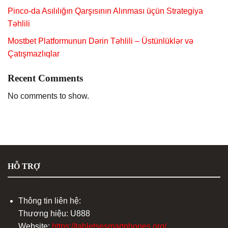
Pinco-da Asılılığın Qarşısının Alınması üçün Strategiya
Təhlili
Mostbet Platformunun Dərin Təhlili – Üstünlüklər və
Çatışmazlıqlar
Recent Comments
No comments to show.
HỖ TRỢ
Thông tin liên hệ:
Thương hiệu: U888
Website:
https://tabletsesmartphones.org/