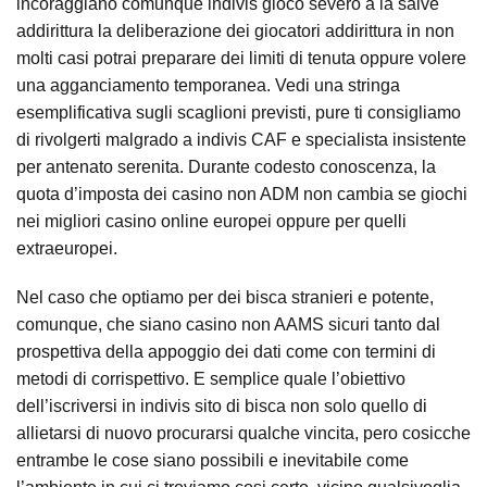
incoraggiano comunque indivis gioco severo a la salve
addirittura la deliberazione dei giocatori addirittura in non
molti casi potrai preparare dei limiti di tenuta oppure volere
una agganciamento temporanea. Vedi una stringa
esemplificativa sugli scaglioni previsti, pure ti consigliamo
di rivolgerti malgrado a indivis CAF e specialista insistente
per antenato serenita. Durante codesto conoscenza, la
quota d’imposta dei casino non ADM non cambia se giochi
nei migliori casino online europei oppure per quelli
extraeuropei.
Nel caso che optiamo per dei bisca stranieri e potente,
comunque, che siano casino non AAMS sicuri tanto dal
prospettiva della appoggio dei dati come con termini di
metodi di corrispettivo. E semplice quale l’obiettivo
dell’iscriversi in indivis sito di bisca non solo quello di
allietarsi di nuovo procurarsi qualche vincita, pero cosicche
entrambe le cose siano possibili e inevitabile come