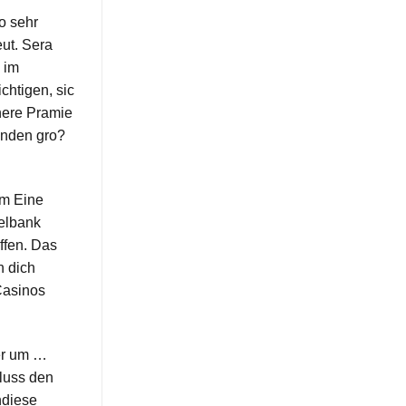
o sehr
eut. Sera
 im
chtigen, sic
ohere Pramie
anden gro?
em Eine
elbank
ffen. Das
n dich
Casinos
ner um …
hluss den
ndiese