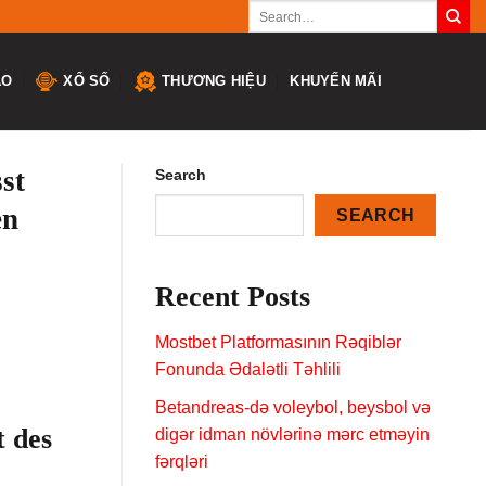
AO
XỔ SỐ
THƯƠNG HIỆU
KHUYẾN MÃI
st
Search
en
SEARCH
Recent Posts
Mostbet Platformasının Rəqiblər
Fonunda Ədalətli Təhlili
Betandreas-də voleybol, beysbol və
t des
digər idman növlərinə mərc etməyin
fərqləri