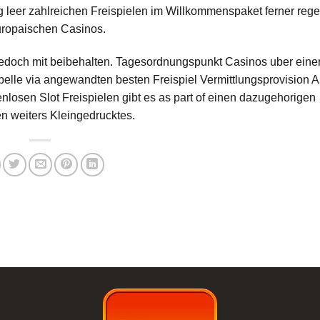
ng leer zahlreichen Freispielen im Willkommenspaket ferner reg
uropaischen Casinos.
jedoch mit beibehalten. Tagesordnungspunkt Casinos uber eine
abelle via angewandten besten Freispiel Vermittlungsprovision 
osen Slot Freispielen gibt es as part of einen dazugehorigen
 weiters Kleingedrucktes.