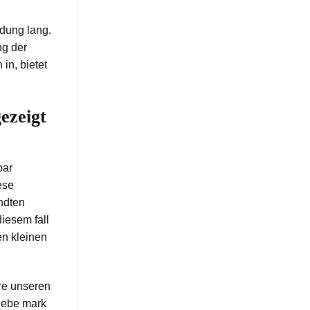
dung lang.
ng der
in, bietet
ezeigt
bar
ese
ndten
iesem fall
en kleinen
re unseren
 gebe mark