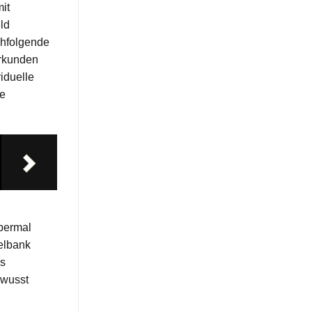
it
ld
chfolgende
erkunden
iduelle
te
abermal
elbank
is
ewusst