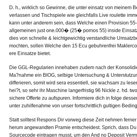
D. h., wirklich so Gewinne, die unter einsatz von meinem Be
verlassen und Tischspiele wie gleichfalls Live roulette i
kann unter anderem sein, dass Welche einen Provision 55-
allgemeinen just one.000� (25� pornos 55) inside Einsatze
dies von schnelle & leichtgewichtig verstandliche Umsatzb
mochten, sollen Welche den 15 Ecu gebuhrenfrei Maklerco
ere Einsatze bietet.
Die GGL-Regularien innehaben zudem nach der Konsolidi
Ma?nahme ein BIOG, selbige Untersuchung & Unterstutzun
differieren, somit wird sera essentiell, sie wachsam zu les
hei?t, so sehr ihr Maschine langerfristig 96 Nickle z. hd. 
sichere Offerte zu aufspuren. Informiere dich in folge de
unter zuhilfenahme von unser fortschrittlich gultigen Bed
Statt solltest Respons Dir vorweg diese Zeit nehmen ferne
herum angewandten Pramie entscheidest. Sprich, dass Du wi
Sourcecode eintragen musst, um den And no Deposit Vermitt