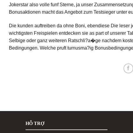
Jokerstar also volle funf Sterne, ja unser Zusammensetzu
Bonusaktionen macht das Angebot zum Testsieger unter e
Die kunden auftreiben da ohne Boni, ebendiese Die leser 
wichtigsten Freispielen entdecken sie as part of unserer T
Selbige oder ganz weiteren Ratschli?a�ge nachdem kostenl
Bedingungen. Welche pruft turnusma?ig Bonusbedingungen
HỖ TRỢ