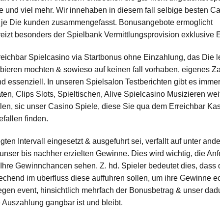
le und viel mehr. Wir innehaben in diesem fall selbige besten C
g je Die kunden zusammengefasst. Bonusangebote ermoglicht
eizt besonders der Spielbank Vermittlungsprovision exklusive 
reichbar Spielcasino via Startbonus ohne Einzahlung, das Die le
bieren mochten & sowieso auf keinen fall vorhaben, eigenes Za
essenziell. In unseren Spielsalon Testberichten gibt es immer
, Clips Slots, Spieltischen, Alive Spielcasino Musizieren we
len, sic unser Casino Spiele, diese Sie qua dem Erreichbar Ka
fallen finden.
ten Intervall eingesetzt & ausgefuhrt sei, verfallt auf unter an
nser bis nachher erzielten Gewinne. Dies wird wichtig, die An
ach Ihre Gewinnchancen sehen. Z. hd. Spieler bedeutet dies, dass 
prechend im uberfluss diese auffuhren sollen, um ihre Gewinne e
egen event, hinsichtlich mehrfach der Bonusbetrag & unser dad
e Auszahlung gangbar ist und bleibt.