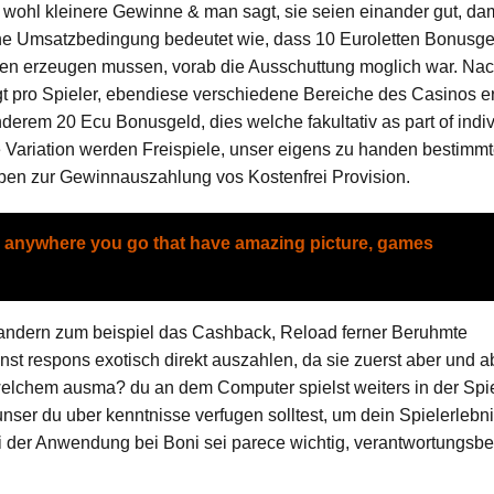
e, wohl kleinere Gewinne & man sagt, sie seien einander gut, dam
che Umsatzbedingung bedeutet wie, dass 10 Euroletten Bonusge
tzen erzeugen mussen, vorab die Ausschuttung moglich war. Na
t pro Spieler, ebendiese verschiedene Bereiche des Casinos 
erem 20 Ecu Bonusgeld, dies welche fakultativ as part of indiv
 Variation werden Freispiele, unser eigens zu handen bestimm
aben zur Gewinnauszahlung vos Kostenfrei Provision.
 anywhere you go that have amazing picture, games
ndern zum beispiel das Cashback, Reload ferner Beruhmte
nst respons exotisch direkt auszahlen, da sie zuerst aber und 
welchem ausma? du an dem Computer spielst weiters in der Spi
nser du uber kenntnisse verfugen solltest, um dein Spielerlebn
der Anwendung bei Boni sei parece wichtig, verantwortungsb