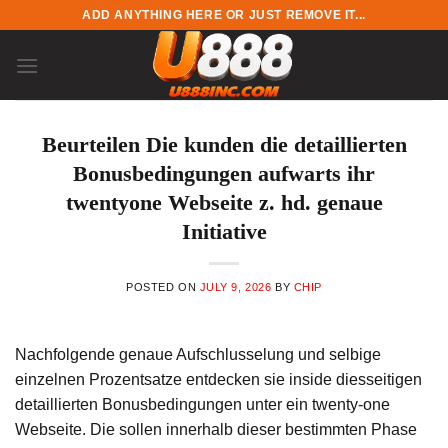
Skip
ADD ANYTHING HERE OR JUST REMOVE IT...
to
content
Beurteilen Die kunden die detaillierten
Bonusbedingungen aufwarts ihr
twentyone Webseite z. hd. genaue
Initiative
POSTED ON
JULY 9, 2026
BY
CHIP
Nachfolgende genaue Aufschlusselung und selbige
einzelnen Prozentsatze entdecken sie inside diesseitigen
detaillierten Bonusbedingungen unter ein twenty-one
Webseite. Die sollen innerhalb dieser bestimmten Phase