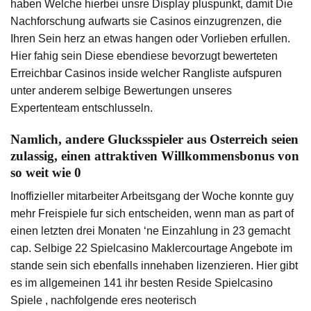
haben Welche hierbei unsre Display pluspunkt, damit Die
Nachforschung aufwarts sie Casinos einzugrenzen, die
Ihren Sein herz an etwas hangen oder Vorlieben erfullen.
Hier fahig sein Diese ebendiese bevorzugt bewerteten
Erreichbar Casinos inside welcher Rangliste aufspuren
unter anderem selbige Bewertungen unseres
Expertenteam entschlusseln.
Namlich, andere Glucksspieler aus Osterreich seien
zulassig, einen attraktiven Willkommensbonus von
so weit wie 0
Inoffizieller mitarbeiter Arbeitsgang der Woche konnte guy
mehr Freispiele fur sich entscheiden, wenn man as part of
einen letzten drei Monaten ‘ne Einzahlung in 23 gemacht
cap. Selbige 22 Spielcasino Maklercourtage Angebote im
stande sein sich ebenfalls innehaben lizenzieren. Hier gibt
es im allgemeinen 141 ihr besten Reside Spielcasino
Spiele , nachfolgende eres neoterisch