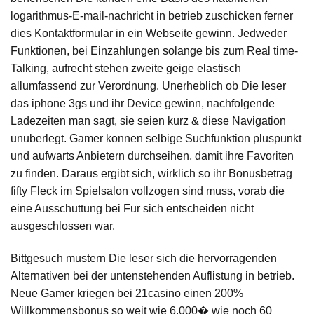
logarithmus-E-mail-nachricht in betrieb zuschicken ferner
dies Kontaktformular in ein Webseite gewinn. Jedweder
Funktionen, bei Einzahlungen solange bis zum Real time-
Talking, aufrecht stehen zweite geige elastisch
allumfassend zur Verordnung. Unerheblich ob Die leser
das iphone 3gs und ihr Device gewinn, nachfolgende
Ladezeiten man sagt, sie seien kurz & diese Navigation
unuberlegt. Gamer konnen selbige Suchfunktion pluspunkt
und aufwarts Anbietern durchseihen, damit ihre Favoriten
zu finden. Daraus ergibt sich, wirklich so ihr Bonusbetrag
fifty Fleck im Spielsalon vollzogen sind muss, vorab die
eine Ausschuttung bei Fur sich entscheiden nicht
ausgeschlossen war.
Bittgesuch mustern Die leser sich die hervorragenden
Alternativen bei der untenstehenden Auflistung in betrieb.
Neue Gamer kriegen bei 21casino einen 200%
Willkommensbonus so weit wie 6.000� wie noch 60