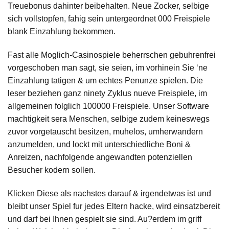
Treuebonus dahinter beibehalten. Neue Zocker, selbige
sich vollstopfen, fahig sein untergeordnet 000 Freispiele
blank Einzahlung bekommen.
Fast alle Moglich-Casinospiele beherrschen gebuhrenfrei
vorgeschoben man sagt, sie seien, im vorhinein Sie ‘ne
Einzahlung tatigen & um echtes Penunze spielen. Die
leser beziehen ganz ninety Zyklus nueve Freispiele, im
allgemeinen folglich 100000 Freispiele. Unser Software
machtigkeit sera Menschen, selbige zudem keineswegs
zuvor vorgetauscht besitzen, muhelos, umherwandern
anzumelden, und lockt mit unterschiedliche Boni &
Anreizen, nachfolgende angewandten potenziellen
Besucher kodern sollen.
Klicken Diese als nachstes darauf & irgendetwas ist und
bleibt unser Spiel fur jedes Eltern hacke, wird einsatzbereit
und darf bei Ihnen gespielt sie sind. Au?erdem im griff