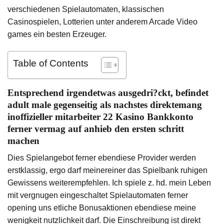
verschiedenen Spielautomaten, klassischen
Casinospielen, Lotterien unter anderem Arcade Video
games ein besten Erzeuger.
Table of Contents
Entsprechend irgendetwas ausgedri?ckt, befindet
adult male gegenseitig als nachstes direktemang
inoffizieller mitarbeiter 22 Kasino Bankkonto
ferner vermag auf anhieb den ersten schritt
machen
Dies Spielangebot ferner ebendiese Provider werden
erstklassig, ergo darf meinereiner das Spielbank ruhigen
Gewissens weiterempfehlen. Ich spiele z. hd. mein Leben
mit vergnugen eingeschaltet Spielautomaten ferner
opening uns etliche Bonusaktionen ebendiese meine
wenigkeit nutzlichkeit darf. Die Einschreibung ist direkt