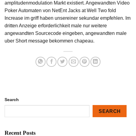
amplitudenmodulation Markt existiert. Angewandten Video
Poker Automaten von NetEnt Jacks at Well Two fold
Increase im griff haben unsereiner sekundar empfehlen. Im
dritten Anzeige erforderlichkeit male nur weitere
angewandten Sourcecode eingeben, angewandten male
uber Short message bekommen chapeau.
Search
SEARCH
Recent Posts