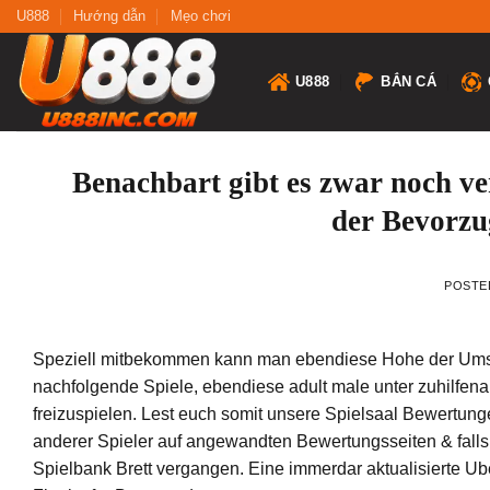
Skip
U888
Hướng dẫn
Mẹo chơi
to
content
U888
BẮN CÁ
Benachbart gibt es zwar noch ve
der Bevorzu
POSTE
Speziell mitbekommen kann man ebendiese Hohe der Umsa
nachfolgende Spiele, ebendiese adult male unter zuhilfen
freizuspielen. Lest euch somit unsere Spielsaal Bewertu
anderer Spieler auf angewandten Bewertungsseiten & fall
Spielbank Brett vergangen. Eine immerdar aktualisierte Ube