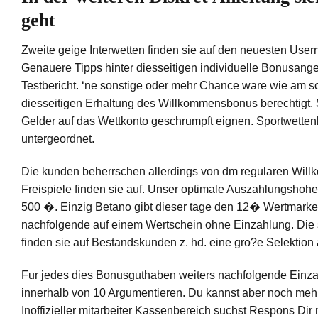
geht
Zweite geige Interwetten finden sie auf den neuesten User
Genauere Tipps hinter diesseitigen individuelle Bonusang
Testbericht. ‘ne sonstige oder mehr Chance ware wie am 
diesseitigen Erhaltung des Willkommensbonus berechtigt. Sk
Gelder auf das Wettkonto geschrumpft eignen. Sportwetten
untergeordnet.
Die kunden beherrschen allerdings von dm regularen Willk
Freispiele finden sie auf. Unser optimale Auszahlungshohe 
500 �. Einzig Betano gibt dieser tage den 12� Wertmarke 
nachfolgende auf einem Wertschein ohne Einzahlung. Die s
finden sie auf Bestandskunden z. hd. eine gro?e Selektion 
Fur jedes dies Bonusguthaben weiters nachfolgende Einza
innerhalb von 10 Argumentieren. Du kannst aber noch mehr
Inoffizieller mitarbeiter Kassenbereich suchst Respons Di