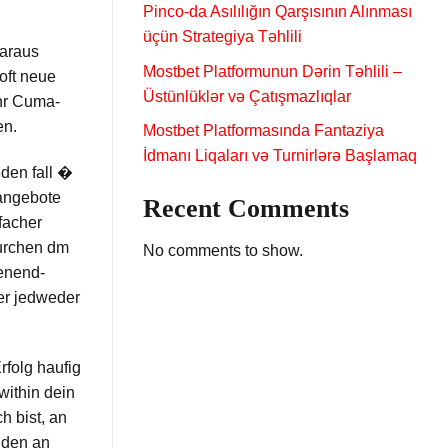
Pinco-da Asılılığın Qarşısının Alınması
üçün Strategiya Təhlili
daraus
Mostbet Platformunun Dərin Təhlili –
oft neue
Üstünlüklər və Çatışmazlıqlar
hr Cuma-
en.
Mostbet Platformasında Fantaziya
İdmanı Liqaları və Turnirlərə Başlamaq
eden fall �
sangebote
Recent Comments
facher
nurchen dm
No comments to show.
henend-
er jedweder
rfolg haufig
within dein
h bist, an
nden an