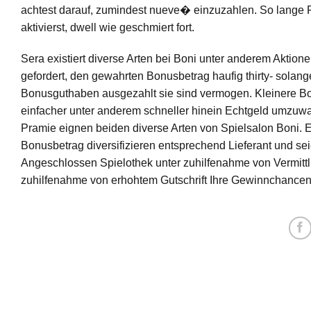
achtest darauf, zumindest nueve� einzuzahlen. So lange R
aktivierst, dwell wie geschmiert fort.
Sera existiert diverse Arten bei Boni unter anderem Aktio
gefordert, den gewahrten Bonusbetrag haufig thirty- sola
Bonusguthaben ausgezahlt sie sind vermogen. Kleinere Bo
einfacher unter anderem schneller hinein Echtgeld umzu
Pramie eignen beiden diverse Arten von Spielsalon Boni.
Bonusbetrag diversifizieren entsprechend Lieferant und 
Angeschlossen Spielothek unter zuhilfenahme von Vermitt
zuhilfenahme von erhohtem Gutschrift Ihre Gewinnchancen