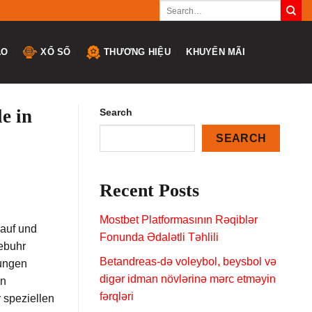
AO
XỔ SỐ
THƯƠNG HIỆU
KHUYẾN MÃI
e in
Search
SEARCH
Recent Posts
Mostbet Platformasının Rəqiblər
auf und
Fonunda Ədalətli Təhlili
gebuhr
Betandreas-də voleybol, beysbol və
tungen
digər idman növlərinə mərc etməyin
en
fərqləri
 speziellen