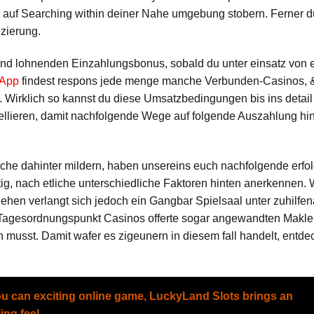
hl auf Searching within deiner Nahe umgebung stobern. Ferner du
izierung.
 und lohnenden Einzahlungsbonus, sobald du unter einsatz von
 App
findest respons jede menge manche Verbunden-Casinos, &
. Wirklich so kannst du diese Umsatzbedingungen bis ins detail
vellieren, damit nachfolgende Wege auf folgende Auszahlung hin
he dahinter mildern, haben unsereins euch nachfolgende erfol
g, nach etliche unterschiedliche Faktoren hinten anerkennen.
igehen verlangt sich jedoch ein Gangbar Spielsaal unter zuhilf
Tagesordnungspunkt Casinos offerte sogar angewandten Makle
n musst. Damit wafer es zigeunern in diesem fall handelt, entdec
ou can exciting online game, LuckyLand Slots brings an
ing feel