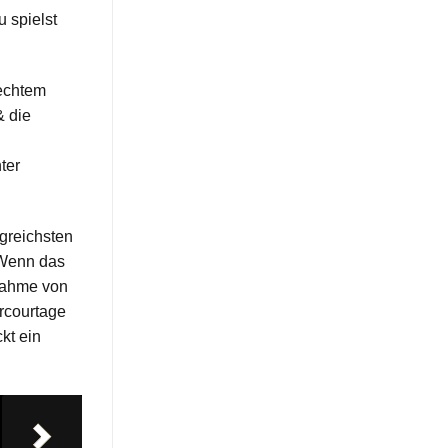
 spielst
 echtem
 die
ter
greichsten
 Wenn das
enahme von
rcourtage
kt ein