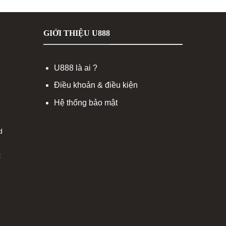
GIỚI THIỆU U888
U888 là ai ?
Điều khoản & điều kiện
Hệ thống bảo mật
d
: