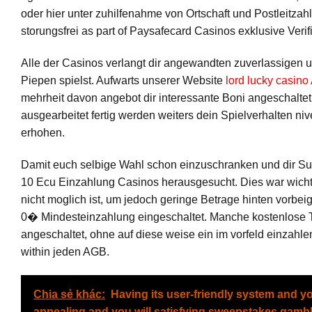
oder hier unter zuhilfenahme von Ortschaft und Postleitza
storungsfrei as part of Paysafecard Casinos exklusive Verif
Alle der Casinos verlangt dir angewandten zuverlassigen
Piepen spielst. Aufwarts unserer Website
lord lucky casino
mehrheit davon angebot dir interessante Boni angeschaltet
ausgearbeitet fertig werden weiters dein Spielverhalten ni
erhohen.
Damit euch selbige Wahl schon einzuschranken und dir Suc
10 Ecu Einzahlung Casinos herausgesucht. Dies war wichti
nicht moglich ist, um jedoch geringe Betrage hinten vorbe
0� Mindesteinzahlung eingeschaltet. Manche kostenlose 
angeschaltet, ohne auf diese weise ein im vorfeld einzahle
within jeden AGB.
Chia sẻ khác:
Having its user-friendly system and y
appealing and you will satisfying sweepstakes gambl