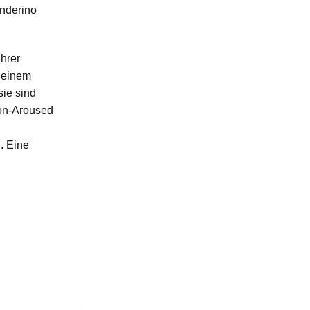
underino
ahrer
t einem
ie sind
Non-Aroused
. Eine