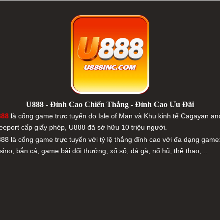
U888 - Đỉnh Cao Chiến Thắng - Đỉnh Cao Ưu Đãi
888
là cổng game trực tuyến do Isle of Man và Khu kinh tế Cagayan an
eeport cấp giấy phép, U888 đã sở hữu 10 triệu người.
88 là cổng game trực tuyến với tỷ lệ thắng đỉnh cao với đa dạng game
sino, bắn cá, game bài đổi thưởng, xổ số, đá gà, nổ hũ, thể thao,...