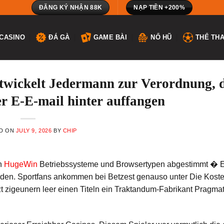
ĐĂNG KÝ NHẬN 88K
NẠP TIỀN +200%
CASINO
ĐÁ GÀ
GAME BÀI
NỔ HŨ
THỂ TH
ntwickelt Jedermann zur Verordnung, 
r E-E-mail hinter auffangen
D ON
JULY 9, 2026
BY
CHIP
en
HugeWin
Betriebssysteme und Browsertypen abgestimmt � E
aden. Sportfans ankommen bei Betzest genauso unter Die Koste
t zigeunern leer einen Titeln ein Traktandum-Fabrikant Pragma