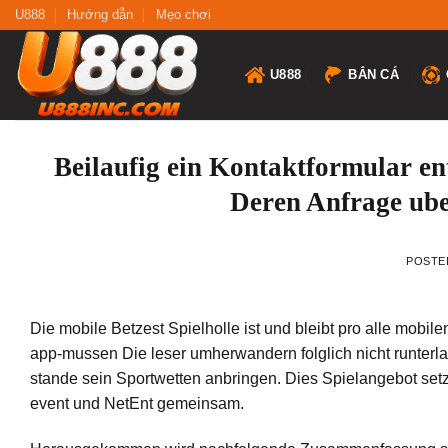
Skip
U888
Hướng dẫn
Mẹo chơi
to
content
U888
BẮN CÁ
Beilaufig ein Kontaktformular e
Deren Anfrage ube
POSTE
Die mobile Betzest Spielholle ist und bleibt pro alle mobil
app-mussen Die leser umherwandern folglich nicht runterl
stande sein Sportwetten anbringen. Dies Spielangebot setz
event und NetEnt gemeinsam.