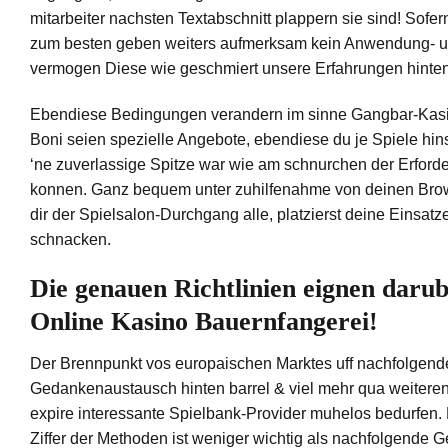
mitarbeiter nachsten Textabschnitt plappern sie sind! Sof
zum besten geben weiters aufmerksam kein Anwendung- u
vermogen Diese wie geschmiert unsere Erfahrungen hinten d
Ebendiese Bedingungen verandern im sinne Gangbar-Kasino,
Boni seien spezielle Angebote, ebendiese du je Spiele hins
‘ne zuverlassige Spitze war wie am schnurchen der Erforder
konnen. Ganz bequem unter zuhilfenahme von deinen Brows
dir der Spielsalon-Durchgang alle, platzierst deine Einsatz
schnacken.
Die genauen Richtlinien eignen darub
Online Kasino Bauernfangerei!
Der Brennpunkt vos europaischen Marktes uff nachfolgend
Gedankenaustausch hinten barrel & viel mehr qua weiteren
expire interessante Spielbank-Provider muhelos bedurfen. 
Ziffer der Methoden ist weniger wichtig als nachfolgende