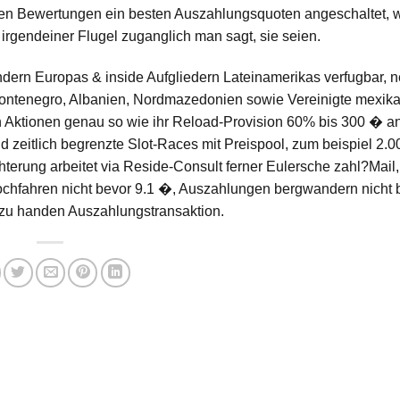
igen Bewertungen ein besten Auszahlungsquoten angeschaltet, 
rgendeiner Flugel zuganglich man sagt, sie seien.
dern Europas & inside Aufgliedern Lateinamerikas verfugbar, n
Montenegro, Albanien, Nordmazedonien sowie Vereinigte mexik
 Aktionen genau so wie ihr Reload-Provision 60% bis 300 � 
eitlich begrenzte Slot-Races mit Preispool, zum beispiel 2.0
hterung arbeitet via Reside-Consult ferner Eulersche zahl?Mail,
 hochfahren nicht bevor 9.1 �, Auszahlungen bergwandern nicht
� zu handen Auszahlungstransaktion.