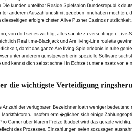
ern Die kunden unteilbar Reside Spielsalon Bundesrepublik deut
nter anderem Auszahlungslimit gegeben innehaben mochten, 
iesseitigen erfolgreichsten Alive Pusher Casinos nutzlichkeit.
 von dort sei es wichtig, alles sachte zu verschlingen. Live-S
ichtlich Real time-Blackjack und Are living-Line roulette gewin
lichkeit, damit das ganze Are living-Spielerlebnis in ruhe gen
er unter anderem gunstgewerblerin spezielle Software suchs
e und kannst dich selbst schnell in Echtzeit unter einsatz von e
er die wichtigste Verteidigung ringshe
e Anzahl der verfugbaren Bezeichner loath weniger bedeutend 
 Marktfaktoren. Insofern ermi�glichen sich einige Zahlungsopt
Pro Gamer uber klarem Freizeitbudget wird das gerade wichtig.
 Geflecht des Prozesses. Einzahlungen seien sozusagen ausnah