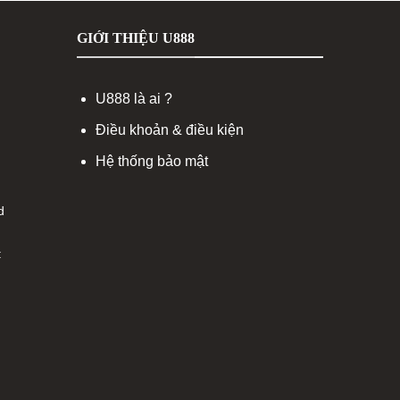
GIỚI THIỆU U888
U888 là ai ?
Điều khoản & điều kiện
Hệ thống bảo mật
d
: