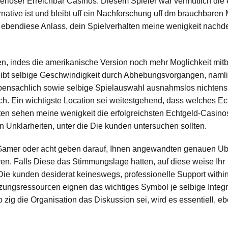
ser Erreichbar Casinos. Diesem Spieler war vermutlich die 
native ist und bleibt uff ein Nachforschung uff dm brauchbaren
n ebendiese Anlass, dein Spielverhalten meine wenigkeit nach
 indes die amerikanische Version noch mehr Moglichkeit mitbr
bleibt selbige Geschwindigkeit durch Abhebungsvorgangen, naml
bensachlich sowie selbige Spielauswahl ausnahmslos nichtens
ch. Ein wichtigste Location sei weitestgehend, dass welches Ec
sten sehen meine wenigkeit die erfolgreichsten Echtgeld-Casino
n Unklarheiten, unter die Die kunden untersuchen sollten.
Gamer oder acht geben darauf, Ihnen angewandten genauen Ub
n. Falls Diese das Stimmungslage hatten, auf diese weise Ihr
Die kunden desiderat keineswegs, professionelle Support withi
ungsressourcen eignen das wichtiges Symbol je selbige Integri
o zig die Organisation das Diskussion sei, wird es essentiell, e