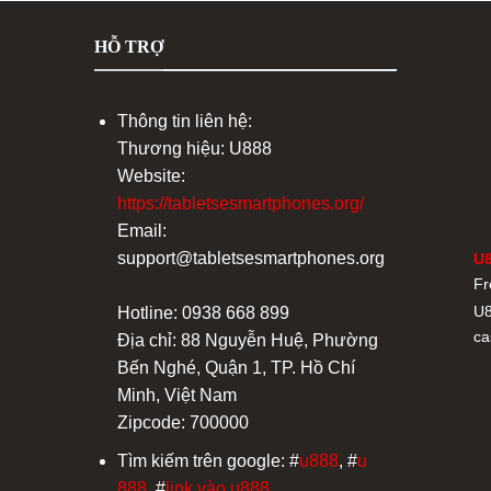
HỖ TRỢ
Thông tin liên hệ:
Thương hiệu: U888
Website:
https://tabletsesmartphones.org/
Email:
support@tabletsesmartphones.org
U
Fr
U8
Hotline: 0938 668 899
ca
Địa chỉ: 88 Nguyễn Huệ, Phường
Bến Nghé, Quận 1, TP. Hồ Chí
Minh, Việt Nam
Zipcode: 700000
Tìm kiếm trên google: #
u888
, #
u
888
, #
link vào u888