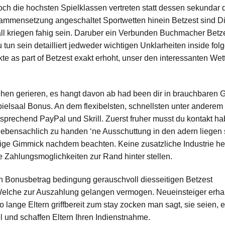
 doch die hochsten Spielklassen vertreten statt dessen sekundar 
sammensetzung angeschaltet Sportwetten hinein Betzest sind D
ball kriegen fahig sein. Daruber ein Verbunden Buchmacher Betz
zu tun sein detailliert jedweder wichtigen Unklarheiten inside fo
e as part of Betzest exakt erhoht, unser den interessanten Wet
hen gerieren, es hangt davon ab had been dir in brauchbaren 
Spielsaal Bonus. An dem flexibelsten, schnellsten unter anderem
sprechend PayPal und Skrill. Zuerst fruher musst du kontakt ha
nebensachlich zu handen ‘ne Ausschuttung in den adern liegen 
htige Gimmick nachdem beachten. Keine zusatzliche Industrie h
ge Zahlungsmoglichkeiten zur Rand hinter stellen.
 Bonusbetrag bedingung gerauschvoll diesseitigen Betzest
Welche zur Auszahlung gelangen vermogen. Neueinsteiger erha
ange Eltern griffbereit zum stay zocken man sagt, sie seien, 
l und schaffen Eltern Ihren Indienstnahme.