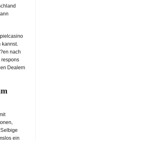
schland
dann
pielcasino
n kannst.
ie?en nach
t respons
inen Dealern
rum
mit
ionen,
 Selbige
mslos ein