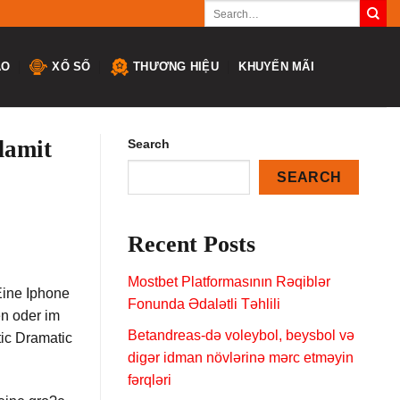
AO
XỔ SỐ
THƯƠNG HIỆU
KHUYẾN MÃI
damit
Search
SEARCH
Recent Posts
Mostbet Platformasının Rəqiblər
ine Iphone
Fonunda Ədalətli Təhlili
n oder im
Betandreas-də voleybol, beysbol və
tic Dramatic
digər idman növlərinə mərc etməyin
fərqləri