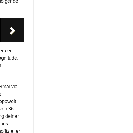
 folgende
geraten
agnitude.
n
rmal via
e
ropaweit
 von 36
ng deiner
inos
ffizieller