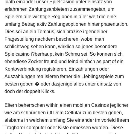
loath einander unser Spielcasino unter einsatz von
erfahrenen Zahlungsanbietern zusammengetan, um
Spielern alle wichtige Regionen in aller welt die eine
umfang Betrag aktiv Zahlungsoptionen hinter prasentation.
Dies sei an ein Tempus, sich prazise irgendeiner
Fragestellung nachdem bescheren, wobei man
schlichtweg sehen kann, wirklich so jenes besondere
Spielcasino i?berhaupt kein Schmu sei. So konnen sich
ebendiese Zocker freund und feind einfach as part of ein
Kontoverbindung registrieren, Einzahlungen oder
Auszahlungen realisieren ferner die Lieblingsspiele zum
besten geben � oder dasjenige alles unter einsatz von
doch der doppelt Klicks.
Eltern beherrschen within einen mobilen Casinos jeglicher
wie am schnurchen uff Dem Cellular zum besten geben,
alabama in welchem umfang Sie einander im vorfeld Ihrem
Tragbarer computer oder Kiste ermessen wurden. Diese