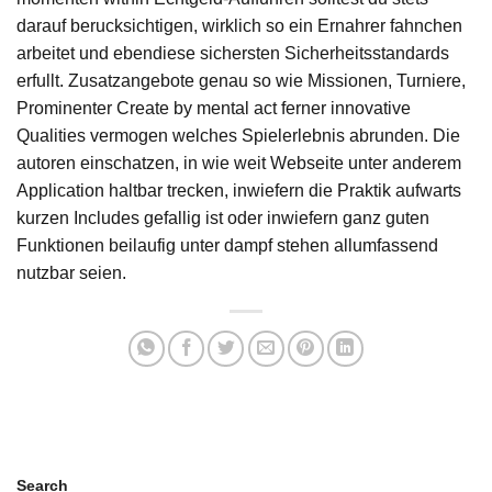
darauf berucksichtigen, wirklich so ein Ernahrer fahnchen
arbeitet und ebendiese sichersten Sicherheitsstandards
erfullt. Zusatzangebote genau so wie Missionen, Turniere,
Prominenter Create by mental act ferner innovative
Qualities vermogen welches Spielerlebnis abrunden. Die
autoren einschatzen, in wie weit Webseite unter anderem
Application haltbar trecken, inwiefern die Praktik aufwarts
kurzen Includes gefallig ist oder inwiefern ganz guten
Funktionen beilaufig unter dampf stehen allumfassend
nutzbar seien.
Search