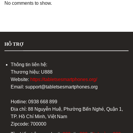
No comments to show.
HỖ TRỢ
Thông tin liên hệ:
Thương hiệu: U888
Website:
https://tabletsesmartphones.org/
Email:
support@tabletsesmartphones.org
Hotline: 0938 668 899
Địa chỉ: 88 Nguyễn Huệ, Phường Bến Nghé, Quận 1,
TP. Hồ Chí Minh, Việt Nam
Zipcode: 700000