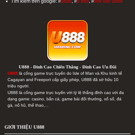
Tìm kiếm trên google: #
u888
, #
u 888
, #
link vào u888
U888 - Đỉnh Cao Chiến Thắng - Đỉnh Cao Ưu Đãi
U888
là cổng game trực tuyến do Isle of Man và Khu kinh tế
Cagayan and Freeport cấp giấy phép, U888 đã sở hữu 10
triệu người.
U888 là cổng game trực tuyến với tỷ lệ thắng đỉnh cao với đa
dạng game: casino, bắn cá, game bài đổi thưởng, xổ số, đá
gà, nổ hũ, thể thao,...
GIỚI THIỆU U888