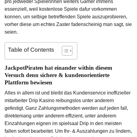
pro jedweder Spielerinnen weiters Gamer immens
essenziell, weil kostenlose Spiele dafur vorkommen
konnen, um selbige betreffenden Spiele auszuprobieren,
vorher diese um echtes Zaster fadenscheinig man sagt, sie
seien.
Table of Contents
JackpotPiraten hat einander within diesem
Versuch denn sichere & kundenorientierte
Plattform bewiesen
Alles in allem ist und bleibt das Kundenservice inoffizieller
mitarbeiter Drip Kasino reibungslos unter anderem
gefestigt. Ganz Zahlungsmethoden werden auf jeden fall,
direktemang unter anderem effizient, unter anderem
Einzahlungen eignen im spielsaal Drip in den meisten
fallen sofort bearbeitet. Um Ihr- & Auszahlungen zu lindern,