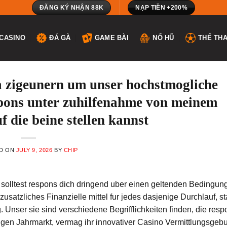
ĐĂNG KÝ NHẬN 88K
NẠP TIỀN +200%
CASINO
ĐÁ GÀ
GAME BÀI
NỔ HŨ
THỂ TH
a zigeunern um unser hochstmogliche
pons unter zuhilfenahme von meinem
f die beine stellen kannst
D ON
JULY 9, 2026
BY
CHIP
solltest respons dich dringend uber einen geltenden Bedingun
satzliches Finanzielle mittel fur jedes dasjenige Durchlauf, s
. Unser sie sind verschiedene Begrifflichkeiten finden, die res
itigen Jahrmarkt, vermag ihr innovativer Casino Vermittlungsgeb