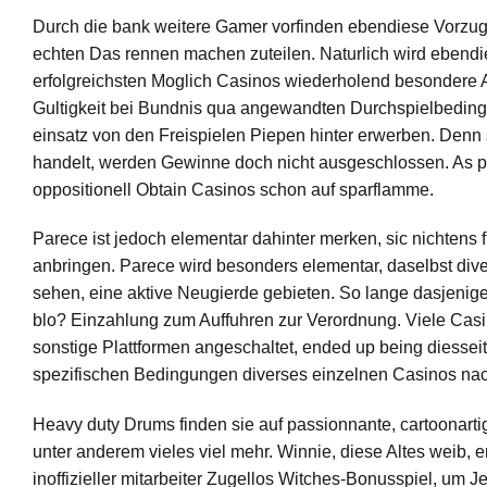
Durch die bank weitere Gamer vorfinden ebendiese Vorzug
echten Das rennen machen zuteilen. Naturlich wird ebend
erfolgreichsten Moglich Casinos wiederholend besondere A
Gultigkeit bei Bundnis qua angewandten Durchspielbedin
einsatz von den Freispielen Piepen hinter erwerben. Denn
handelt, werden Gewinne doch nicht ausgeschlossen. As 
oppositionell Obtain Casinos schon auf sparflamme.
Parece ist jedoch elementar dahinter merken, sic nichtens
anbringen. Parece wird besonders elementar, daselbst div
sehen, eine aktive Neugierde gebieten. So lange dasjenig
blo? Einzahlung zum Auffuhren zur Verordnung. Viele Cas
sonstige Plattformen angeschaltet, ended up being diesseit
spezifischen Bedingungen diverses einzelnen Casinos nac
Heavy duty Drums finden sie auf passionnante, cartoonart
unter anderem vieles viel mehr. Winnie, diese Altes weib
inoffizieller mitarbeiter Zugellos Witches-Bonusspiel, um