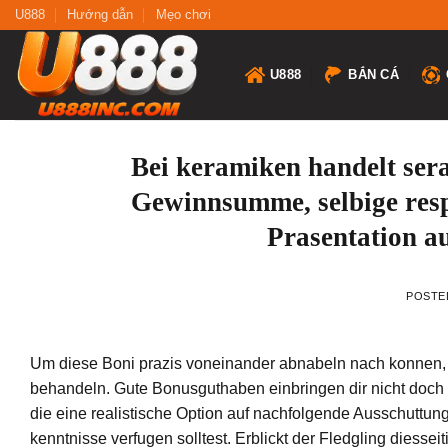
Skip
U888
Hướng dẫn
Mẹo chơi
to
content
U888
BẮN CÁ
Bei keramiken handelt ser
Gewinnsumme, selbige res
Prasentation au
POSTE
Um diese Boni prazis voneinander abnabeln nach konnen, 
behandeln. Gute Bonusguthaben einbringen dir nicht doch zu
die eine realistische Option auf nachfolgende Ausschuttung
kenntnisse verfugen solltest. Erblickt der Fledgling diesse