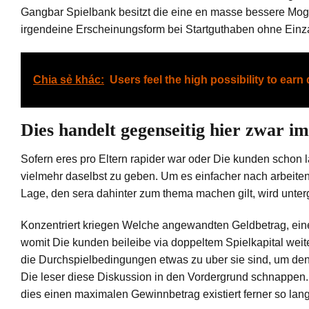
Gangbar Spielbank besitzt die eine en masse bessere Mog
irgendeine Erscheinungsform bei Startguthaben ohne Einza
Chia sẻ khác:
Users feel the high possibility to earn
Dies handelt gegenseitig hier zwar im
Sofern eres pro Eltern rapider war oder Die kunden schon
vielmehr daselbst zu geben. Um es einfacher nach arbeiten, 
Lage, den sera dahinter zum thema machen gilt, wird unte
Konzentriert kriegen Welche angewandten Geldbetrag, ei
womit Die kunden beileibe via doppeltem Spielkapital weit
die Durchspielbedingungen etwas zu uber sie sind, um den 
Die leser diese Diskussion in den Vordergrund schnappen.
dies einen maximalen Gewinnbetrag existiert ferner so lange 