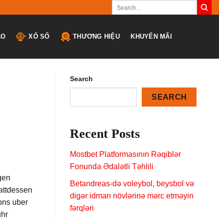
AO
XỔ SỐ
THƯƠNG HIỆU
KHUYẾN MÃI
Search
SEARCH
Recent Posts
Mostbet Platformasının Rəqiblər
Fonunda Ədalətli Təhlili
gen
Betandreas-də voleybol, beysbol və
tattdessen
digər idman növlərinə mərc etməyin
pons uber
fərqləri
uhr