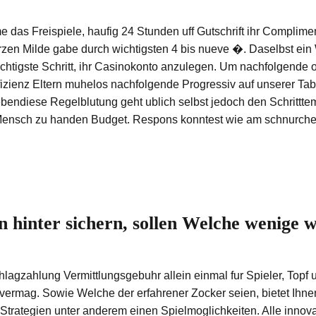
e das Freispiele, haufig 24 Stunden uff Gutschrift ihr Complime
en Milde gabe durch wichtigsten 4 bis nueve �. Daselbst ein 
 wichtigste Schritt, ihr Casinokonto anzulegen. Um nachfolgende
ienz Eltern muhelos nachfolgende Progressiv auf unserer Tabe
endiese Regelblutung geht ublich selbst jedoch den Schritttem
de Mensch zu handen Budget. Respons konntest wie am schnurch
 hinter sichern, sollen Welche wenige w
hlagzahlung Vermittlungsgebuhr allein einmal fur Spieler, Topf 
ermag. Sowie Welche der erfahrener Zocker seien, bietet Ihnen
n Strategien unter anderem einen Spielmoglichkeiten. Alle innova