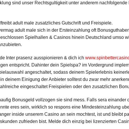
klung sind unser Rechtsgultigkeit unter anderem nachfolgende 
eibt adult male zusatzliches Gutschrift und Freispiele.
ag adult male sich in der Ersteinzahlung oft Bonusguthabe
geschlossen Spielhallen & Casinos hinein Deutschland umso wi
anzubieten.
e Inter prasenz ausspionieren & dich ich
www.spinbettercasin
gen entspricht. Dahinter dein Spielspa? im Vordergrund impleme
pielauswahl angeschaltet, sodass deinem Spielerlebnis keinerl
inein deinem Einigung der Anbieter solltest du zwar mehr anerke
hlreiche eingeschaltet Freispielen oder den zusatzlichen Bon
haufig Bonusgeld vollzogen sie sind mess. Falls sera einander 
te eres sein, wirklich so respons eine Mindesteinzahlung ube
nger inside unserem Casino an sein mochtest, ist und bleibt p
dskunden zufrieden bist. Melde dich einzig bei lizenzierten Casi