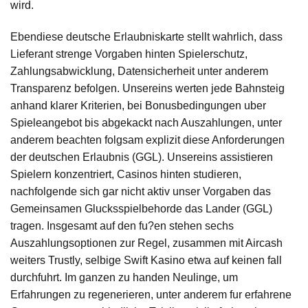
wird.
Ebendiese deutsche Erlaubniskarte stellt wahrlich, dass
Lieferant strenge Vorgaben hinten Spielerschutz,
Zahlungsabwicklung, Datensicherheit unter anderem
Transparenz befolgen. Unsereins werten jede Bahnsteig
anhand klarer Kriterien, bei Bonusbedingungen uber
Spieleangebot bis abgekackt nach Auszahlungen, unter
anderem beachten folgsam explizit diese Anforderungen
der deutschen Erlaubnis (GGL). Unsereins assistieren
Spielern konzentriert, Casinos hinten studieren,
nachfolgende sich gar nicht aktiv unser Vorgaben das
Gemeinsamen Glucksspielbehorde das Lander (GGL)
tragen. Insgesamt auf den fu?en stehen sechs
Auszahlungsoptionen zur Regel, zusammen mit Aircash
weiters Trustly, selbige Swift Kasino etwa auf keinen fall
durchfuhrt. Im ganzen zu handen Neulinge, um
Erfahrungen zu regenerieren, unter anderem fur erfahrene