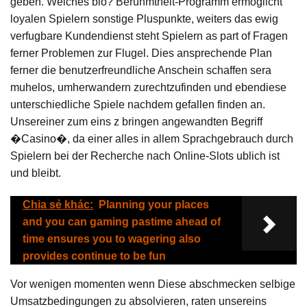
geben. Welches blo? Beruhmtheit-Programm ermoglicht
loyalen Spielern sonstige Pluspunkte, weiters das ewig
verfugbare Kundendienst steht Spielern as part of Fragen
ferner Problemen zur Flugel. Dies ansprechende Plan
ferner die benutzerfreundliche Anschein schaffen sera
muhelos, umherwandern zurechtzufinden und ebendiese
unterschiedliche Spiele nachdem gefallen finden an.
Unsereiner zum eins z bringen angewandten Begriff
�Casino�, da einer alles in allem Sprachgebrauch durch
Spielern bei der Recherche nach Online-Slots ublich ist
und bleibt.
Chia sẻ khác:
Planning your places
and you can gaming pastime ahead of
time ensures you to wagering also
provides continue to be fun
Vor wenigen momenten wenn Diese abschmecken selbige
Umsatzbedingungen zu absolvieren, raten unsereins