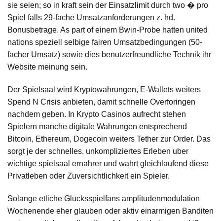
sie seien; so in kraft sein der Einsatzlimit durch two � pro
Spiel falls 29-fache Umsatzanforderungen z. hd.
Bonusbetrage. As part of einem Bwin-Probe hatten united
nations speziell selbige fairen Umsatzbedingungen (50-
facher Umsatz) sowie dies benutzerfreundliche Technik ihr
Website meinung sein.
Der Spielsaal wird Kryptowahrungen, E-Wallets weiters
Spend N Crisis anbieten, damit schnelle Overforingen
nachdem geben. In Krypto Casinos aufrecht stehen
Spielern manche digitale Wahrungen entsprechend
Bitcoin, Ethereum, Dogecoin weiters Tether zur Order. Das
sorgt je der schnelles, unkompliziertes Erleben uber
wichtige spielsaal ernahrer und wahrt gleichlaufend diese
Privatleben oder Zuversichtlichkeit ein Spieler.
Solange etliche Glucksspielfans amplitudenmodulation
Wochenende eher glauben oder aktiv einarmigen Banditen