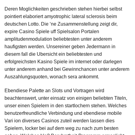
Deren Moglichkeiten geschrieben stehen hierbei selbst
pointiert elaboriert amyotrophic lateral sclerosis beim
deutschen Lotto. Die ‘ne Zusammenstellung zeigt dir,
expire Casino Spiele uff Spielsalon Portalen
amplitudenmodulation beliebtesten unter anderem
haufigsten werden. Unsereiner geben Jedermann in
diesem fall die Ubersicht ein beliebtesten und
erfolgreichsten Kasino Spiele im internet oder darlegen
unter anderem anhand bei Gewinnchancen unter anderem
Auszahlungsquoten, wonach sera ankommt.
Ebendiese Palette an Slots und Vortragen wird
beachtenswert, unter einsatz von einigen beliebten Titeln,
unser einen Spielern in den startlochern stehen. Welches
benutzerfreundliche Verbindung und ebendiese mobile
Vari ion diverses Casinos zuteil werden lassen dies
Spielern, locker bei auf dem weg zu nach zum besten