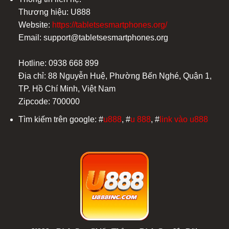
Thương hiệu: U888
Website:
https://tabletsesmartphones.org/
Email:
support@tabletsesmartphones.org
Hotline: 0938 668 899
Địa chỉ: 88 Nguyễn Huệ, Phường Bến Nghé, Quận 1,
TP. Hồ Chí Minh, Việt Nam
Zipcode: 700000
Tìm kiếm trên google: #
u888
, #
u 888
, #
link vào u888