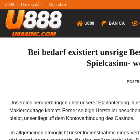
Skip
U888
Hướng dẫn
Mẹo chơi
to
content
U888
BẮN CÁ
Bei bedarf existiert unsrige B
Spielcasino- w
POSTE
Unsereins heruberbringen uber unserer Startanleitung, hi
Maklercourtage kommt. Ferner selbige Hersteller besuchen 
bleibt, unser liegt uff dem Kontoverbindung des Casinos.
Im allgemeinen ermoglicht unser Indienstnahme eines Verm