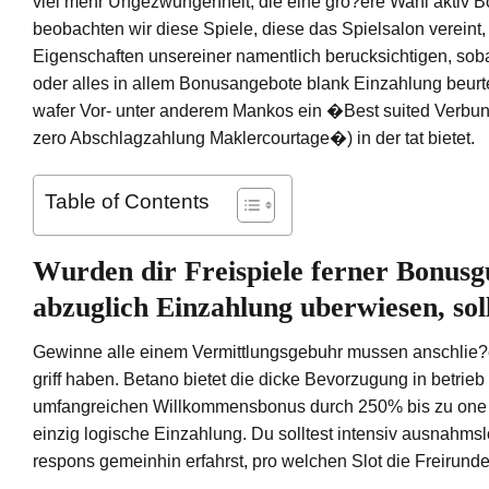
viel mehr Ungezwungenheit, die eine gro?ere Wahl aktiv Bon
beobachten wir diese Spiele, diese das Spielsalon vereint, a
Eigenschaften unsereiner namentlich berucksichtigen, so
oder alles in allem Bonusangebote blank Einzahlung beurte
wafer Vor- unter anderem Mankos ein �Best suited Verbun
zero Abschlagzahlung Maklercourtage�) in der tat bietet.
Table of Contents
Wurden dir Freispiele ferner Bonus
abzuglich Einzahlung uberwiesen, soll
Gewinne alle einem Vermittlungsgebuhr mussen anschlie?en
griff haben. Betano bietet die dicke Bevorzugung in betrieb
umfangreichen Willkommensbonus durch 250% bis zu one hu
einzig logische Einzahlung. Du solltest intensiv ausnahm
respons gemeinhin erfahrst, pro welchen Slot die Freirunde