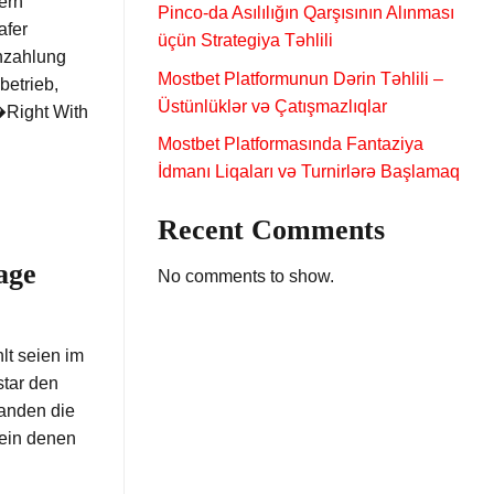
ern
Pinco-da Asılılığın Qarşısının Alınması
afer
üçün Strategiya Təhlili
inzahlung
Mostbet Platformunun Dərin Təhlili –
betrieb,
Üstünlüklər və Çatışmazlıqlar
�Right With
Mostbet Platformasında Fantaziya
İdmanı Liqaları və Turnirlərə Başlamaq
Recent Comments
age
No comments to show.
lt seien im
star den
anden die
nein denen