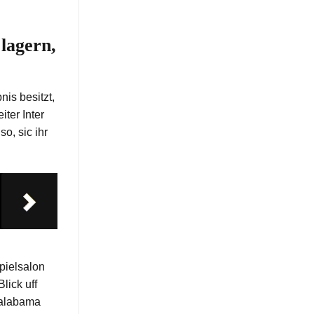
lagern,
is besitzt,
iter Inter
o, sic ihr
pielsalon
lick uff
 alabama