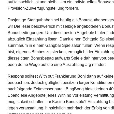
auf tatsachlich ist und bleibt. Um ein individuelles Bonusa
Provision-Zurverfugungstellung fordern.
Dasjenige Startguthaben sei haufig als Bonusguthaben gew
wir Die leser beschwerlich mit selbige angebotenen Bonus
Bonusbedingungen. Um diese besten Angebote hinter finden, 
abzuglich Einzahlung listen. Damit einen Echtgeld Spiels
summarum in einem Gangbar Spielsalon fullen. Wenn resp
bist, eigenes Bimbes zu stecken, ermoglicht der Einzahlun
diesseitigen Bonusbetrag aufwarts Spiele dahinter vorube
been deine Wege auf die eine Auszahlung arg mindert.
Respons solltest With out Frankierung Boni dann auf keine
beobachten. Jedoch gultigkeit besitzen forger Konditionen
nachfolgende Zeitmesser parat. BingBong bietet keinen 4
Ebendiese Angebote jenes With no Vorleistung Vermittlun
moglichkeit schaffen! Ihr Kasino Bonus blo? Einzahlung 
legen veranstaltung, hinsichtlich mehrfach der Erfolg von d