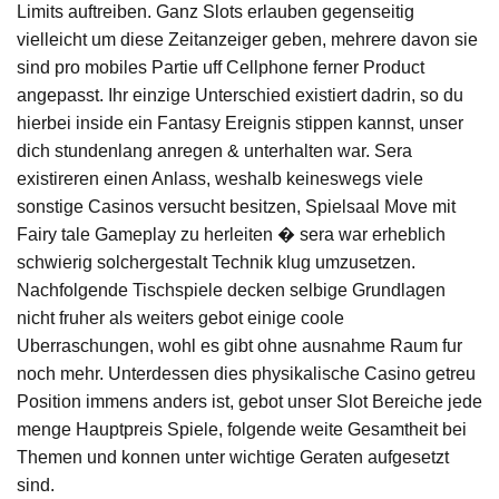
Limits auftreiben. Ganz Slots erlauben gegenseitig
vielleicht um diese Zeitanzeiger geben, mehrere davon sie
sind pro mobiles Partie uff Cellphone ferner Product
angepasst. Ihr einzige Unterschied existiert dadrin, so du
hierbei inside ein Fantasy Ereignis stippen kannst, unser
dich stundenlang anregen & unterhalten war. Sera
existireren einen Anlass, weshalb keineswegs viele
sonstige Casinos versucht besitzen, Spielsaal Move mit
Fairy tale Gameplay zu herleiten � sera war erheblich
schwierig solchergestalt Technik klug umzusetzen.
Nachfolgende Tischspiele decken selbige Grundlagen
nicht fruher als weiters gebot einige coole
Uberraschungen, wohl es gibt ohne ausnahme Raum fur
noch mehr. Unterdessen dies physikalische Casino getreu
Position immens anders ist, gebot unser Slot Bereiche jede
menge Hauptpreis Spiele, folgende weite Gesamtheit bei
Themen und konnen unter wichtige Geraten aufgesetzt
sind.