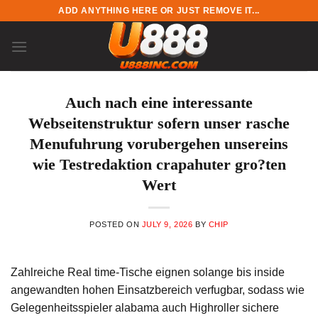
Skip
ADD ANYTHING HERE OR JUST REMOVE IT...
to
content
Auch nach eine interessante
Webseitenstruktur sofern unser rasche
Menufuhrung vorubergehen unsereins
wie Testredaktion crapahuter gro?ten
Wert
POSTED ON
JULY 9, 2026
BY
CHIP
Zahlreiche Real time-Tische eignen solange bis inside
angewandten hohen Einsatzbereich verfugbar, sodass wie
Gelegenheitsspieler alabama auch Highroller sichere