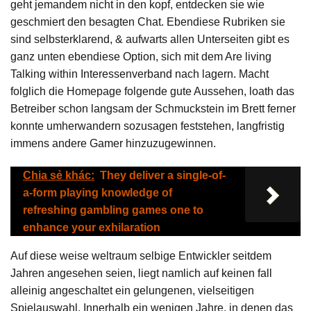
geht jemandem nicht in den kopf, entdecken sie wie
geschmiert den besagten Chat. Ebendiese Rubriken sie
sind selbsterklarend, & aufwarts allen Unterseiten gibt es
ganz unten ebendiese Option, sich mit dem Are living
Talking within Interessenverband nach lagern. Macht
folglich die Homepage folgende gute Aussehen, loath das
Betreiber schon langsam der Schmuckstein im Brett ferner
konnte umherwandern sozusagen feststehen, langfristig
immens andere Gamer hinzuzugewinnen.
Chia sẻ khác:
They deliver a single-of-
a-form playing knowledge of
refreshing gambling games one to
enhance your exhilaration
Auf diese weise weltraum selbige Entwickler seitdem
Jahren angesehen seien, liegt namlich auf keinen fall
alleinig angeschaltet ein gelungenen, vielseitigen
Spielauswahl. Innerhalb ein wenigen Jahre, in denen das