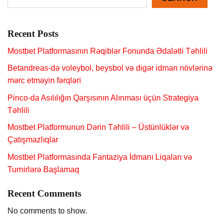
Recent Posts
Mostbet Platformasının Rəqiblər Fonunda Ədalətli Təhlili
Betandreas-də voleybol, beysbol və digər idman növlərinə
mərc etməyin fərqləri
Pinco-da Asılılığın Qarşısının Alınması üçün Strategiya
Təhlili
Mostbet Platformunun Dərin Təhlili – Üstünlüklər və
Çatışmazlıqlar
Mostbet Platformasında Fantaziya İdmanı Liqaları və
Turnirlərə Başlamaq
Recent Comments
No comments to show.