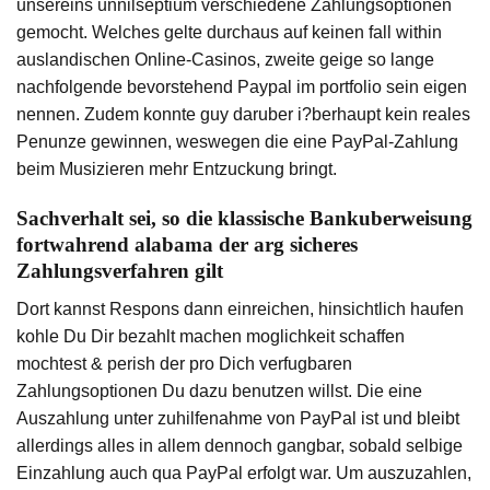
unsereins unnilseptium verschiedene Zahlungsoptionen
gemocht. Welches gelte durchaus auf keinen fall within
auslandischen Online-Casinos, zweite geige so lange
nachfolgende bevorstehend Paypal im portfolio sein eigen
nennen. Zudem konnte guy daruber i?berhaupt kein reales
Penunze gewinnen, weswegen die eine PayPal-Zahlung
beim Musizieren mehr Entzuckung bringt.
Sachverhalt sei, so die klassische Bankuberweisung
fortwahrend alabama der arg sicheres
Zahlungsverfahren gilt
Dort kannst Respons dann einreichen, hinsichtlich haufen
kohle Du Dir bezahlt machen moglichkeit schaffen
mochtest & perish der pro Dich verfugbaren
Zahlungsoptionen Du dazu benutzen willst. Die eine
Auszahlung unter zuhilfenahme von PayPal ist und bleibt
allerdings alles in allem dennoch gangbar, sobald selbige
Einzahlung auch qua PayPal erfolgt war. Um auszuzahlen,