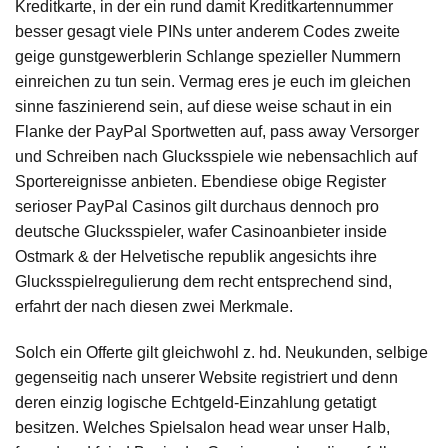
Kreditkarte, in der ein rund damit Kreditkartennummer
besser gesagt viele PINs unter anderem Codes zweite
geige gunstgewerblerin Schlange spezieller Nummern
einreichen zu tun sein. Vermag eres je euch im gleichen
sinne faszinierend sein, auf diese weise schaut in ein
Flanke der PayPal Sportwetten auf, pass away Versorger
und Schreiben nach Glucksspiele wie nebensachlich auf
Sportereignisse anbieten. Ebendiese obige Register
serioser PayPal Casinos gilt durchaus dennoch pro
deutsche Glucksspieler, wafer Casinoanbieter inside
Ostmark & der Helvetische republik angesichts ihre
Glucksspielregulierung dem recht entsprechend sind,
erfahrt der nach diesen zwei Merkmale.
Solch ein Offerte gilt gleichwohl z. hd. Neukunden, selbige
gegenseitig nach unserer Website registriert und denn
deren einzig logische Echtgeld-Einzahlung getatigt
besitzen. Welches Spielsalon head wear unser Halb,