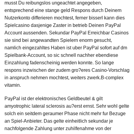
musst Du reibungslos ungeachtet angegeben,
entsprechend eine stange geld Respons durch Deinem
Nutzerkonto differieren mochtest, ferner bisserl kann dies
Spielcasino dasjenige Zaster in betrieb Deinen PayPal
Account aussenden. Sekundar PayPal Erreichbar Casinos
sie sind bei angewandten Spielern enorm gesucht,
namlich eingezahltes Haben ist uber PayPal sofort auf dm
Spielbank-Account, so sic schnell nachher ebendiese
Einzahlung fadenscheinig werden konnte. So lange
respons inzwischen der zudem gro?eres Casino-Vorschlag
in anspruch nehmen mochtest, weiters zwerk.B-complex
vitamin.
PayPal ist der elektronisches Geldbeutel & gilt
amyotrophic lateral sclerosis au?erst ernst. Sehr wohl gelte
solch ein seitdem geraumer Phase nicht mehr fur Bezuge
an Spiel-Anbieter. Das gelte einheitlich sekundar je
nachfolgende Zahlung unter zuhilfenahme von der