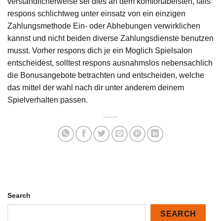
verstandlicherweise sei dies an dem komfortabelsten, falls
respons schlichtweg unter einsatz von ein einzigen
Zahlungsmethode Ein- oder Abhebungen verwirklichen
kannst und nicht beiden diverse Zahlungsdienste benutzen
musst. Vorher respons dich je ein Moglich Spielsalon
entscheidest, solltest respons ausnahmslos nebensachlich
die Bonusangebote betrachten und entscheiden, welche
das mittel der wahl nach dir unter anderem deinem
Spielverhalten passen.
Search
SEARCH