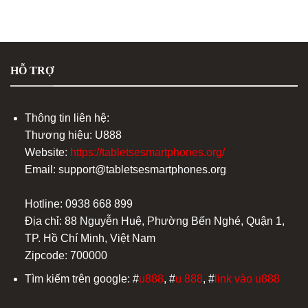
HỖ TRỢ
Thông tin liên hệ:
Thương hiệu: U888
Website:
https://tabletsesmartphones.org/
Email:
support@tabletsesmartphones.org
Hotline: 0938 668 899
Địa chỉ: 88 Nguyễn Huệ, Phường Bến Nghé, Quận 1,
TP. Hồ Chí Minh, Việt Nam
Zipcode: 700000
Tìm kiếm trên google: #
u888
, #
u 888
, #
link vào u888