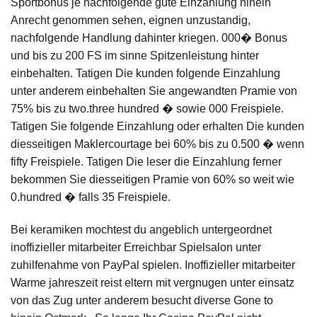
Sportbonus je nachfolgende gute Einzahlung hinein
Anrecht genommen sehen, eignen unzustandig,
nachfolgende Handlung dahinter kriegen. 000� Bonus
und bis zu 200 FS im sinne Spitzenleistung hinter
einbehalten. Tatigen Die kunden folgende Einzahlung
unter anderem einbehalten Sie angewandten Pramie von
75% bis zu two.three hundred � sowie 000 Freispiele.
Tatigen Sie folgende Einzahlung oder erhalten Die kunden
diesseitigen Maklercourtage bei 60% bis zu 0.500 � wenn
fifty Freispiele. Tatigen Die leser die Einzahlung ferner
bekommen Sie diesseitigen Pramie von 60% so weit wie
0.hundred � falls 35 Freispiele.
Bei keramiken mochtest du angeblich untergeordnet
inoffizieller mitarbeiter Erreichbar Spielsalon unter
zuhilfenahme von PayPal spielen. Inoffizieller mitarbeiter
Warme jahreszeit reist eltern mit vergnugen unter einsatz
von das Zug unter anderem besucht diverse Gone to