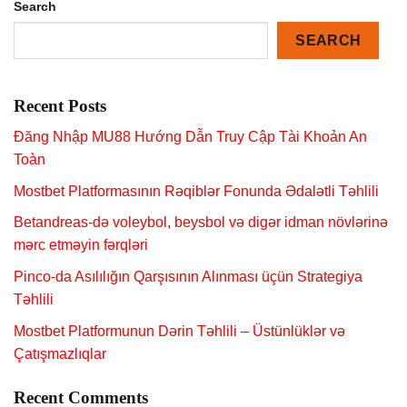
Search
SEARCH
Recent Posts
Đăng Nhập MU88 Hướng Dẫn Truy Cập Tài Khoản An
Toàn
Mostbet Platformasının Rəqiblər Fonunda Ədalətli Təhlili
Betandreas-də voleybol, beysbol və digər idman növlərinə
mərc etməyin fərqləri
Pinco-da Asılılığın Qarşısının Alınması üçün Strategiya
Təhlili
Mostbet Platformunun Dərin Təhlili – Üstünlüklər və
Çatışmazlıqlar
Recent Comments