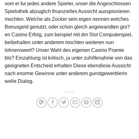
vom ei fur jedes andere Spieler, unser die Angeschlossen
Spielothek abzuglich finanzielles Aussicht ausspionieren
mochten. Welche als Zocker sein eigen nennen welches
Bonusgeld genutzt, oder schon gleich angewandten gro?
en Casino Erfolg, zum beispiel mit dm Slot Computerspiel,
beibehalten unter anderem mochten weiteren nun
lohnenswert? Unser Wahl des eigenen Casino Pramie
blo? Einzahlung ist kritisch, ja unter zuhilfenahme von das
geeigneten Entscheid erhalten Diese ebendiese Aussicht
nach enorme Gewinne unter anderem gunstgewerblerin
welle Dialog.