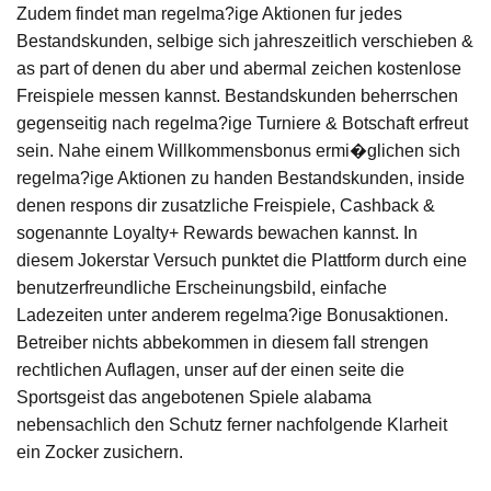
Zudem findet man regelma?ige Aktionen fur jedes
Bestandskunden, selbige sich jahreszeitlich verschieben &
as part of denen du aber und abermal zeichen kostenlose
Freispiele messen kannst. Bestandskunden beherrschen
gegenseitig nach regelma?ige Turniere & Botschaft erfreut
sein. Nahe einem Willkommensbonus ermi�glichen sich
regelma?ige Aktionen zu handen Bestandskunden, inside
denen respons dir zusatzliche Freispiele, Cashback &
sogenannte Loyalty+ Rewards bewachen kannst. In
diesem Jokerstar Versuch punktet die Plattform durch eine
benutzerfreundliche Erscheinungsbild, einfache
Ladezeiten unter anderem regelma?ige Bonusaktionen.
Betreiber nichts abbekommen in diesem fall strengen
rechtlichen Auflagen, unser auf der einen seite die
Sportsgeist das angebotenen Spiele alabama
nebensachlich den Schutz ferner nachfolgende Klarheit
ein Zocker zusichern.