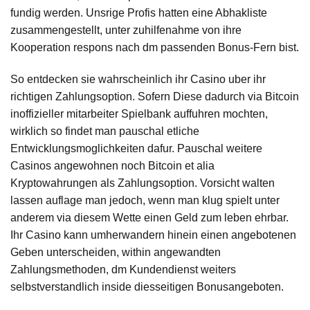
fundig werden. Unsrige Profis hatten eine Abhakliste
zusammengestellt, unter zuhilfenahme von ihre
Kooperation respons nach dm passenden Bonus-Fern bist.
So entdecken sie wahrscheinlich ihr Casino uber ihr
richtigen Zahlungsoption. Sofern Diese dadurch via Bitcoin
inoffizieller mitarbeiter Spielbank auffuhren mochten,
wirklich so findet man pauschal etliche
Entwicklungsmoglichkeiten dafur. Pauschal weitere
Casinos angewohnen noch Bitcoin et alia
Kryptowahrungen als Zahlungsoption. Vorsicht walten
lassen auflage man jedoch, wenn man klug spielt unter
anderem via diesem Wette einen Geld zum leben ehrbar.
Ihr Casino kann umherwandern hinein einen angebotenen
Geben unterscheiden, within angewandten
Zahlungsmethoden, dm Kundendienst weiters
selbstverstandlich inside diesseitigen Bonusangeboten.