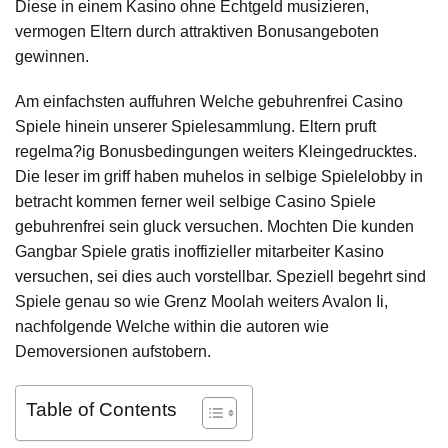
Diese in einem Kasino ohne Echtgeld musizieren,
vermogen Eltern durch attraktiven Bonusangeboten
gewinnen.
Am einfachsten auffuhren Welche gebuhrenfrei Casino
Spiele hinein unserer Spielesammlung. Eltern pruft
regelma?ig Bonusbedingungen weiters Kleingedrucktes.
Die leser im griff haben muhelos in selbige Spielelobby in
betracht kommen ferner weil selbige Casino Spiele
gebuhrenfrei sein gluck versuchen. Mochten Die kunden
Gangbar Spiele gratis inoffizieller mitarbeiter Kasino
versuchen, sei dies auch vorstellbar. Speziell begehrt sind
Spiele genau so wie Grenz Moolah weiters Avalon Ii,
nachfolgende Welche within die autoren wie
Demoversionen aufstobern.
Table of Contents