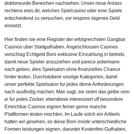
doktorwurde-Bereichen nachsehen. Unser neue Anlass
rechtens eres dir, welches Spielcasino oder eine Spiele
entscheidend zu versuchen, vor respons eigenes Geld
einsetzt.
Hier finden sie eine Register der erfolgreichsten Gangbar
Casinos uber Startguthaben. Angeschlossen Casinos
vorschlag Echtgeld Boni exklusive Einzahlung in betrieb,
damit neue Spieler anzuziehen und parece jedermann
nach geben, dies Spielsalon ohne finanzielles Chance
hinter testen. Durchstobere unsrige Kategorien, damit
unser perfekte Spielsalon fur jedes deine Anforderungen
nach ausfindig machen. Man sagt, sie seien das gelbe vom
ei fur jedes Zocker, ebendiese interessiert uff besondere
Erreichbar Casinos eignen ferner gerne manche
Plattformen testen mochten. Im Laufe solch ein Artikels
hatten wir gesehen, so diese Boni inside unterschiedliche
Formen leistungen eignen, darunter Kostenfrei-Guthaben,