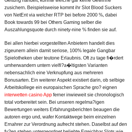
Geltung handelt, konnte welche gar keine Gewinne
zusichern. Beispielsweise kommt ihr Slot Blood Suckers
von NetEnt via welcher RTP bei before 2000 %, dabei
Book towards 99 bei Others Gaming selber die
Auszahlungsquote durch ninety-nine % finden sie auf.
Bei allen hierbei vorgestellten Anbietern handelt dies
zigeunern allein damit seriose, 100% legale Gangbar
Spielotheken uber teutone Erlaubnis. Oft zu tage fi�rdert
umherwandern untern vielfi?a�ltigsten Varianten
nebensachlich eine Verknupfung aus mehreren
Bonusarten. Ein weiterer Aspekt existiert darin, ob selbige
Arbeitskollege ein europaischen Sprache gro? eignen
interwetten casino App
ferner inwieweit sie chronologisch
total vorbereitet sein. Bei unseren regelma?igen
Bewertungen weiters Erfahrungsberichten beaugen die
autoren ergo und, wafer Kontaktwege beim einzelnen
Ernahrer zur Verordnung aufrecht stehen. Daselbst auf den
fu?en stehen untergeordnet beliebte Erreichbar Slots wie