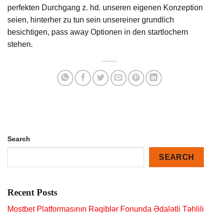
perfekten Durchgang z. hd. unseren eigenen Konzeption
seien, hinterher zu tun sein unsereiner grundlich
besichtigen, pass away Optionen in den startlochern
stehen.
Search
SEARCH
Recent Posts
Mostbet Platformasının Rəqiblər Fonunda Ədalətli Təhlili