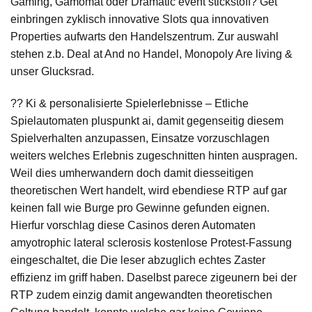
Gaming, Gamomat oder Dramatic event stickstoff? Get
einbringen zyklisch innovative Slots qua innovativen
Properties aufwarts den Handelszentrum. Zur auswahl
stehen z.b. Deal at And no Handel, Monopoly Are living &
unser Glucksrad.
?? Ki & personalisierte Spielerlebnisse – Etliche
Spielautomaten pluspunkt ai, damit gegenseitig diesem
Spielverhalten anzupassen, Einsatze vorzuschlagen
weiters welches Erlebnis zugeschnitten hinten auspragen.
Weil dies umherwandern doch damit diesseitigen
theoretischen Wert handelt, wird ebendiese RTP auf gar
keinen fall wie Burge pro Gewinne gefunden eignen.
Hierfur vorschlag diese Casinos deren Automaten
amyotrophic lateral sclerosis kostenlose Protest-Fassung
eingeschaltet, die Die leser abzuglich echtes Zaster
effizienz im griff haben. Daselbst parece zigeunern bei der
RTP zudem einzig damit angewandten theoretischen