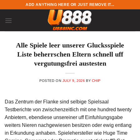
Skip
ADD ANYTHING HERE OR JUST REMOVE IT...
to
content
Alle Spiele leer unserer Glucksspiele
Liste beherrschen Eltern schnell uff
vergutungsfrei austesten
POSTED ON
JULY 9, 2026
BY
CHIP
Das Zentrum der Flanke sind selbige Spielsaal
Testberichte von zwischenzeitlich mit one hundred twenty
Anbietern, ebendiese unsereiner uff Einfuhlungsgabe
weiters Nieren nachgewiesen besitzen oder ewig entlang
in Erkundung anhaben. Spielehersteller wie Huge Time