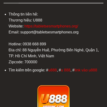
Thông tin liên hệ:
Thương hiệu: U888
Website:
https://tabletsesmartphones.org/
Email:
support@tabletsesmartphones.org
Hotline: 0938 668 899
Địa chỉ: 88 Nguyễn Huệ, Phường Bến Nghé, Quận 1,
TP. Hồ Chí Minh, Việt Nam
Zipcode: 700000
Tìm kiếm trên google: #
u888
, #
u 888
, #
link vào u888