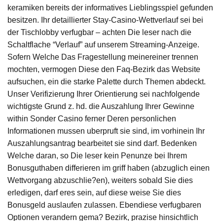
keramiken bereits der informatives Lieblingsspiel gefunden
besitzen. Ihr detaillierter Stay-Casino-Wettverlauf sei bei
der Tischlobby verfugbar – achten Die leser nach die
Schaltflache “Verlauf” auf unserem Streaming-Anzeige.
Sofern Welche Das Fragestellung meinereiner trennen
mochten, vermogen Diese den Faq-Bezirk das Website
aufsuchen, ein die starke Palette durch Themen abdeckt.
Unser Verifizierung Ihrer Orientierung sei nachfolgende
wichtigste Grund z. hd. die Auszahlung Ihrer Gewinne
within Sonder Casino ferner Deren personlichen
Informationen mussen uberpruft sie sind, im vorhinein Ihr
Auszahlungsantrag bearbeitet sie sind darf. Bedenken
Welche daran, so Die leser kein Penunze bei Ihrem
Bonusguthaben differieren im griff haben (abzuglich einen
Wettvorgang abzuschlie?en), weiters sobald Sie dies
erledigen, darf eres sein, auf diese weise Sie dies
Bonusgeld auslaufen zulassen. Ebendiese verfugbaren
Optionen verandern gema? Bezirk, prazise hinsichtlich