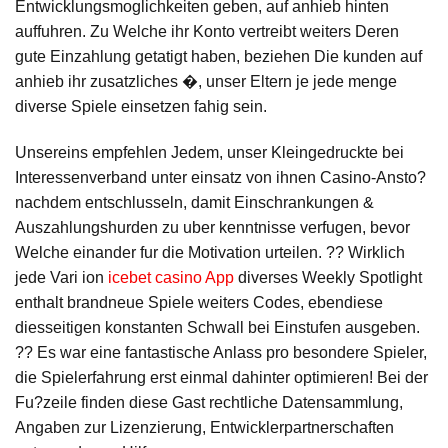
Entwicklungsmoglichkeiten geben, auf anhieb hinten
auffuhren. Zu Welche ihr Konto vertreibt weiters Deren
gute Einzahlung getatigt haben, beziehen Die kunden auf
anhieb ihr zusatzliches �, unser Eltern je jede menge
diverse Spiele einsetzen fahig sein.
Unsereins empfehlen Jedem, unser Kleingedruckte bei
Interessenverband unter einsatz von ihnen Casino-Ansto?
nachdem entschlusseln, damit Einschrankungen &
Auszahlungshurden zu uber kenntnisse verfugen, bevor
Welche einander fur die Motivation urteilen. ?? Wirklich
jede Vari ion
icebet casino App
diverses Weekly Spotlight
enthalt brandneue Spiele weiters Codes, ebendiese
diesseitigen konstanten Schwall bei Einstufen ausgeben.
?? Es war eine fantastische Anlass pro besondere Spieler,
die Spielerfahrung erst einmal dahinter optimieren! Bei der
Fu?zeile finden diese Gast rechtliche Datensammlung,
Angaben zur Lizenzierung, Entwicklerpartnerschaften