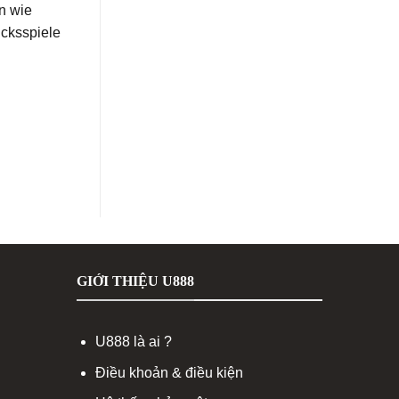
n wie
ucksspiele
GIỚI THIỆU U888
U888 là ai ?
Điều khoản & điều kiện