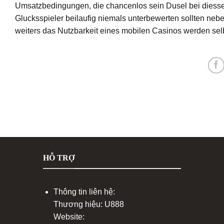
Umsatzbedingungen, die chancenlos sein Dusel bei diessei
Glucksspieler beilaufig niemals unterbewerten sollten ne
weiters das Nutzbarkeit eines mobilen Casinos werden se
HỖ TRỢ
Thông tin liên hệ:
Thương hiệu: U888
Website: